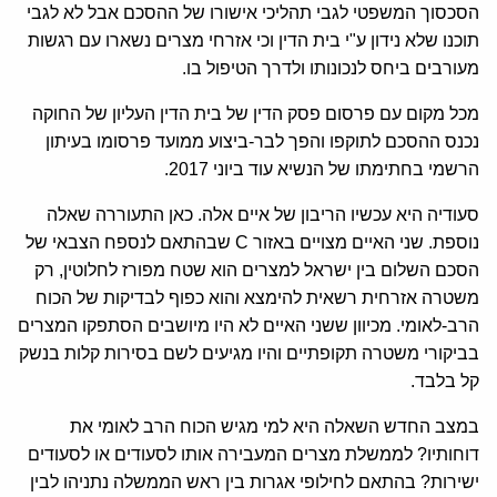
הסכסוך המשפטי לגבי תהליכי אישורו של ההסכם אבל לא לגבי
תוכנו שלא נידון ע"י בית הדין וכי אזרחי מצרים נשארו עם רגשות
מעורבים ביחס לנכונותו ולדרך הטיפול בו.
מכל מקום עם פרסום פסק הדין של בית הדין העליון של החוקה
נכנס ההסכם לתוקפו והפך לבר-ביצוע ממועד פרסומו בעיתון
הרשמי בחתימתו של הנשיא עוד ביוני 2017.
סעודיה היא עכשיו הריבון של איים אלה. כאן התעוררה שאלה
נוספת. שני האיים מצויים באזור C שבהתאם לנספח הצבאי של
הסכם השלום בין ישראל למצרים הוא שטח מפורז לחלוטין, רק
משטרה אזרחית רשאית להימצא והוא כפוף לבדיקות של הכוח
הרב-לאומי. מכיוון ששני האיים לא היו מיושבים הסתפקו המצרים
בביקורי משטרה תקופתיים והיו מגיעים לשם בסירות קלות בנשק
קל בלבד.
במצב החדש השאלה היא למי מגיש הכוח הרב לאומי את
דוחותיו? לממשלת מצרים המעבירה אותו לסעודים או לסעודים
ישירות? בהתאם לחילופי אגרות בין ראש הממשלה נתניהו לבין