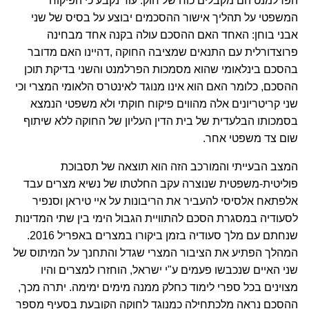
הפרלמנט הם מקבלים כוח של חוק. עוד נקבע כי הפיקוח
המשפטי על תהליך אישור ההסכמים יבוצע על בסיס של שני
אבני בוחן: האחד האם ההסכם עולה בקנה אחד מבחינה
פרוצדורלית עם התנאים שמציבה החוקה ,דהיינו האם מדובר
בהסכם בינלאומי שהוא מסמכות הפרלמנט והשני בדיקת תוכן
ההסכם, כלומר האם הוא אינו מנוגד לאינטרס הלאומי המצרי וכי
שני קריטריונים אלה מהווים פיקוח חוקתי ולא משפטי הנמצא
בסמכותו הבלעדית של בית הדין העליון של החוקה ללא שיתוף
שום צד משפטי אחר.
המצב הבעייתי והמורכב הזה הוא תוצאה של תסבוכת
פוליטית-משפטית שנוצרה עקב החלטתו של נשיא מצרים עבד
אלפתאח אלסיסי להעביר את הריבונות על איי טיראן וסנפיר
לסעודיה במסגרת הסכם להתוויית הגבול הימי בין שתי המדינות
שנחתם עם מלך סעודיה בזמן ביקורו במצרים באפריל 2016.
המהלך הפתיע את הציבור המצרי שגדל והתחנך על המיתוס של
שני האיים שנכבשו פעמים ע"י ישראל, הוחזרו למצרים והיו
מצוינים בכל ספרי לימוד כחלק ממנה מימים ימימה. יתרה מכך,
ההסכם נראה מלכתחילה כמנוגד לחוקה הקובעת בסעיף מספר