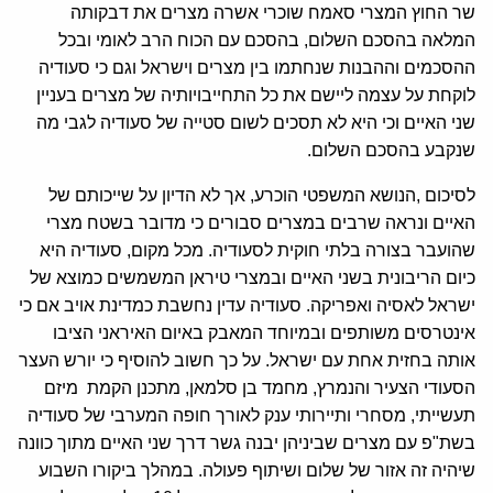
שר החוץ המצרי סאמח שוכרי אשרה מצרים את דבקותה
המלאה בהסכם השלום, בהסכם עם הכוח הרב לאומי ובכל
ההסכמים וההבנות שנחתמו בין מצרים וישראל וגם כי סעודיה
לוקחת על עצמה ליישם את כל התחייבויותיה של מצרים בעניין
שני האיים וכי היא לא תסכים לשום סטייה של סעודיה לגבי מה
שנקבע בהסכם השלום.
לסיכום ,הנושא המשפטי הוכרע, אך לא הדיון על שייכותם של
האיים ונראה שרבים במצרים סבורים כי מדובר בשטח מצרי
שהועבר בצורה בלתי חוקית לסעודיה. מכל מקום, סעודיה היא
כיום הריבונית בשני האיים ובמצרי טיראן המשמשים כמוצא של
ישראל לאסיה ואפריקה. סעודיה עדין נחשבת כמדינת אויב אם כי
אינטרסים משותפים ובמיוחד המאבק באיום האיראני הציבו
אותה בחזית אחת עם ישראל. על כך חשוב להוסיף כי יורש העצר
הסעודי הצעיר והנמרץ, מחמד בן סלמאן, מתכנן הקמת מיזם
תעשייתי, מסחרי ותיירותי ענק לאורך חופה המערבי של סעודיה
בשת"פ עם מצרים שביניהן יבנה גשר דרך שני האיים מתוך כוונה
שיהיה זה אזור של שלום ושיתוף פעולה. במהלך ביקורו השבוע