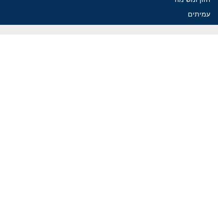
עמיתים
החוקרים
אנשי מפתח
לסטודנטים ומתמחים
מחקר
תימן
תוניסיה
תהליך השלום
רוסיה
קנדה
קטאר
פלסטינים
ערבי ישראל
ערב הסעודית
עיראק
פרסומים אחרונים