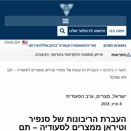
תמכו בנו
הרשמו לניוזלטר שלנו
ENGLISH
נושאים חמים:
סוריה
חמאס
איראן
ארה”ב
חזבאללה
אירופה
אנטישמיות
התראות
איראן מסמנת התקדמות בהורמוז, הקיצונים מנסים לבלום
ראשי
>
בלוגים
>
העברת הריבונות של סנפיר וטיראן ממצרים לסעודיה – תם
ולא נשלם?
ישראל
,
מצרים
,
ערב הסעודית
8 מרץ, 2018
העברת הריבונות של סנפיר
וטיראן ממצרים לסעודיה – תם