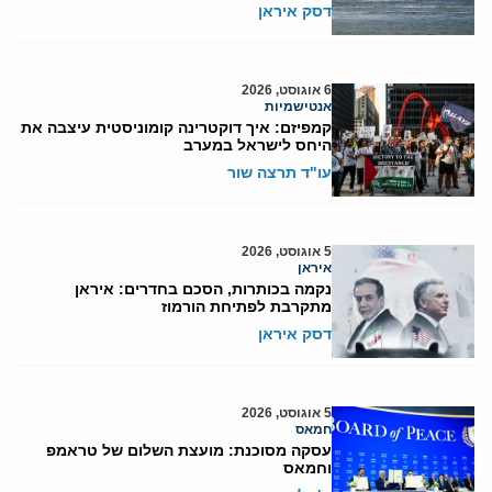
דסק איראן
6 אוגוסט, 2026
אנטישמיות
קמפיזם: איך דוקטרינה קומוניסטית עיצבה את
היחס לישראל במערב
עו"ד תרצה שור
5 אוגוסט, 2026
איראן
נקמה בכותרות, הסכם בחדרים: איראן
מתקרבת לפתיחת הורמוז
דסק איראן
5 אוגוסט, 2026
חמאס
עסקה מסוכנת: מועצת השלום של טראמפ
וחמאס