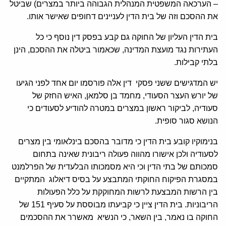
– הערכאה המשפטית המנהלית הגבוהה ביותר במצרים) שביטל
את ההסכם וזה של בית הדין לעניינים דחופים שאישר אותו.
בית הדין העליון של החוקה גם קבע בפסק דין נוסף כי כל
העתירות נגד מועצת המדינה, שכאמור ביטלה את ההסכם, הינן
בלתי קבילות.
יש המדגישים ששני פסקי דין אלה פורסמו יום אחד לפני הגיעו
של יורש העצר הסעודי, מחמד בן סלמאן, האיש החזק של
סעודיה, לביקור ראשון במצרים במטרה להודיע לסעודים כי
הנושא סגור סופית.
בנימוקיו קובע בית הדין כי מדובר בהסכם בינלאומי בין מצרים
לסעודיה ולכן אישורו מהווה פעולה ריבונית שאינה בתחום
סמכותם של בתי הדין וכי היא מסמכותו הבלעדית של הפרלמנט
במסגרת הפיקוח החוקתי המתבצע על בסיס דיאלוג המתקיים
בין הרשות המבצעת לרשות המחוקקת על כלל הפעולות
הריבוניות. בית הדין ציין כי קביעתו מבוססת על סעיף 151 של
החוקה בו נאמר, בין השאר, כי הנשיא מאשרר את ההסכמים