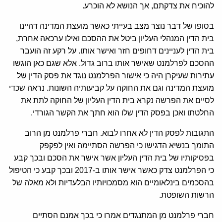
להוכיח את צדקתם, אך הנושא לא הוכרע.
בסופו של דבר נוצר מצב בעייתי כאשר מועצת המדינה דהיינו
בית הדין המנהלי העליון ביטל את ההסכם ואילו ערכאה אחרת,
בית הדין לעניינים דחופים חזר ואישר אותו. על רקע זה הועבר
ההסכם לפרלמנט שאישר אותו ברוב גדול. אלא שגם כאן הוגשו
עתירות שעיקרן היה כי אישור הפרלמנט נוגד את פסק הדין של
מועצת המדינה וגם את החוקה על קביעותיה השונות. נראה שכדי
לסיים את הפרשה נקרא בית הדין העליון של החוקה לתת את
החלטתו ואכן בפסק הדין שלו הוא חתך את הקשר הגורדי.
התגובות לפסק הדין לא אחרו לבוא. חברי פרלמנט מן הרוב
התומך בנשיא הדגישו כי הפרשה הסתיימה ואין לפקפק
בפסיקותיו של בית הדין העליון אשר אישר את הסכם ובכך קבע
כי הפרלמנט צדק כאשר אישר אותו ב-2017 ובכך קבע כי הטיפול
בהסכמים בינלאומיים הוא מסמכויותיו הבלעדיות ולא מאלה של
הרשות השופטת.
חברי פרלמנט מן המתנגדים אמרו כי בכך אמנם הסתיים