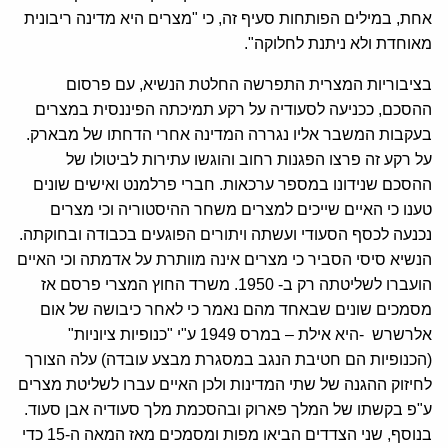
אחת, במילים הפותחות סעיף זה, כי "מצרים היא מדינה ריבונית
מאוחדת ולא ניתנת לחלוקה".
בציבוריות המצרית התפרשה החלטת הנשיא, עם פרסום
ההסכם, ככניעה לסעודיה על רקע תמיכתה הפיננסית במצרים
בעקבות המשבר אליו נגררה המדינה אחרי הדחתו של מבארק.
על רקע זה פרצו הפגנות רחוב והוגשו עתירות לביטולו של
ההסכם שנידונו במספר ערכאות. חברי פרלמנט ואישים שונים
טענו כי האיים שייכים למצרים משחר ההיסטוריה וכי מצרים
נכנעה לכסף הסעודי ועשתה ויתורים הפוגעים בכבודה ובחוקתה.
הנשיא סיסי הסביר כי מצרים אינה מוותרת על אדמתה וכי האיים
הועברו לשליטתה רק ב- 1950. משרד החוץ המצרי פרסם אז
מסמכים שונים שבאחד מהם נאמר כי לאחר כיבושה של אום
אלרשרש -היא אילת – במרס 1949 ע"י "כנופיות ציוניות"
(הכנופיות הם חטיבת הנגב במסגרת מבצע עובדה) עלה הצורך
לחיזוק ההגנה של שתי המדינות ולכן האיים עברו לשליטת מצרים
ע"פ בקשתו של המלך פארוק ובהסכמת מלך סעודיה אבן סעוד.
בנוסף, שני הצדדים הביאו מפות ומסמכים מאז המאה ה-15 כדי