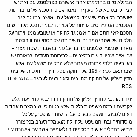
הבינלאומיים בחתימתו אחרי אישורם בפרלמנט. עם זאת יש
לציין כי בסיפא של
סעיף זה נאמר גם כי הסכמי שלום ובריתות
יאושררו רק אחרי שיועמדו למשאל עם ויאושרו כמו גם לגבי
הסכמים המתייחסים לוויתור על זכויות ריבוניות ובכל מקרה שום
הסכם לא ייחתם אם הוא מנוגד לחוקה או שנובע ממנו ויתור על
חלקים של שטחי המדינה. חשיבותה של הסתייגות זו בולטת
מאחר שבעניין שלפנינו מדובר על פניו בהעברת שטח מצרי –
שני איים שהיו ידועים כמצריים – לריבונות סעודית. לכאורה יש
כאן בעיה בלתי פתורה מאחר שלא התקיים משאל עם. אלא
שבהתאם לסעיף 195 של החוקה פסקי דין וההחלטות של בית
הדין העליון של החוקה מחייבים ולא ניתנים לערער – JUDICATA
RES.
יתרה מזו, בית הדין העליון של החוקה הרחיב את היריעה וגלש
לקביעת נורמה משפטית כללית שלא בטוח כי יש במצרים אחדות
דעים לגביה. הוא גם קבע, כי על הרשות השופטת, על כל
מוסדותיה ובתי המשפט שלה, להימנע מלהתערב בכל צורה
שהיא בתהליך אישור הסכמים בינלאומיים אשר עם אישורם ע"י