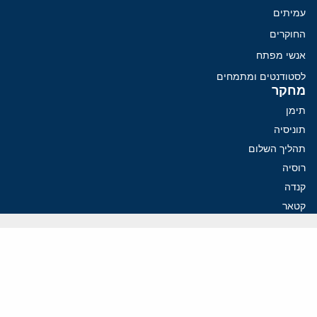
עמיתים
החוקרים
אנשי מפתח
לסטודנטים ומתמחים
מחקר
תימן
תוניסיה
תהליך השלום
רוסיה
קנדה
קטאר
פלסטינים
ערבי ישראל
ערב הסעודית
עיראק
פרסומים אחרונים
איראן מסמנת התקדמות בהורמוז, הקיצונים מנסים לבלום