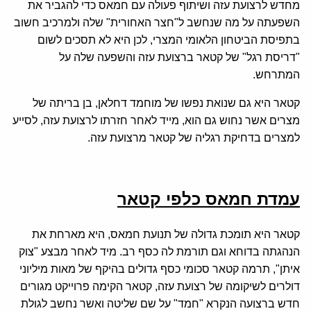
מחדש לרצועת עזה ושיתוף פעולה עם חמאס כדי להגביר את
השפעתה על מה שנחשב ל"חצר האחורית" שלה ולמרכיב חשוב
בתפיסת הביטחון הלאומי המצרי, לכן היא לא תסכים לשום
"דריסת רגל" של קטאר ברצועת עזה והשפעה שלה על
המתרחש.
קטאר היא גם שנואת נפשו של מוחמד דחלאן, בן בריתה של
מצרים אשר נחוש גם הוא, מייד לאחר חזרתו לרצועת עזה, לסייע
למצרים בדחיקת רגליה של קטאר מרצועת עזה.
עמדת חמאס כלפי קטאר
קטאר היא תומכת גדולה של תנועת חמאס, היא מארחת את
הנהגתה בדוחא וגם תורמת לה כסף רב. מיד לאחר מבצע "צוק
איתן", תרמה קטאר סכומי כסף גדולים בהיקף של מאות מיליוני
דולרים לשיקומה של רצועת עזה, קטאר הקימה פרוייקט מגורים
חדש ברצועה הנקרא "חמד" על שם שליטה ואשר נחשב לגולת