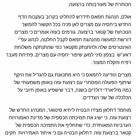
הכותרת של מעורבותה ברצועה.
אולם, הנהגת חמאס תידרש להחליט בקרוב בעקבות הדף
החדש ביחסיה עם מצרים לאן פניה בכל הקשור להמשך
הנוכחות של קטאר ברצועה. גורמים בעזה אומרים כי מצרים
דורשת למעשה מהנהגת חמאס לקבל החלטה, לנהוג עפ"י
האינטרסים שלה ולהתנתק מקטאר כפי שהתנתקה משלוחת
דאע"ש בצפון סיני למען שיפור יחסיה עם מצרים, פתיחת מעבר
רפיח והקלת המצור.
מצרים הודיעה לחמאס כי היא מתכוונת גם להגדיל את היקף
שיתוף הפעולה המסחרי עם רצועת עזה באופן משמעותי של
כמה מיליארדי דולרים בשנה, דבר שישפיע באופן חיובי על
הכלכלה של שני הצדדים.
מוחמד דחלאן מצידו הבטיח ליחיא סינוואר, המנהיג החדש של
רצועת עזה, כי ישיג את תמיכתה הכספית של מדינת האמורויות
הערביות המאוחדת, כדי שתחליף את התמיכה הכספית של
קטאר ברצועת עזה. דחלאן הבטיח גם כי איחוד האמירויות תקים