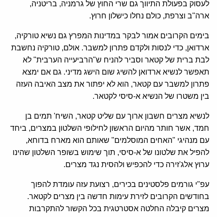
לעסוק בפעולת התיווך גם שרי החוץ של גרמניה, בריטניה,
ארה"ב וצרפת, כולם נחלו כישלון חרוץ.
בימים הקרובים אמור לבקר במדינות המפרץ גם נשיא טורקיה,
ארדואן, כדי לנסות ולקדם פתרון למשבר. אולם, טורקיה נחשבת
לבת ברית של קטאר וסביר להניח ש"הרביעייה הערבית" לא
תאפשר לנשיא ארדואן להשיג שום הישג מדיני. גם אם ימצא
פתרון למשבר עם קטאר, הוא לא יפתור את מצב האיבה העזה
בין משטרו של הנשיא א-סיסי לקטאר.
לנשיא מצרים חשבון ארוך עם שליט קטאר, השיח' תמים בן
חמד, אשר חותר מהיום הראשון לחילופי השלטון במצרים, ביחד
עם מנהיגי "האחים המוסלמים" שאותם הוא מארח בדוחא,
להפיל את שלטונו של א-סיסי, תוך שימוש בשופר השלטון שהינו
ערוץ אלג'זירה כדי להכפיש ולהסית נגד מצרים.
עפ"י גורמים פלסטינים בכירים, רצועת עזה עומדת להפוך
בחודשים הקרובים לזירת עימות חדשה בין מצרים לקטאר.
מצרים קיבלה החלטה אסטרטגית בכל הקשור להתקרבות