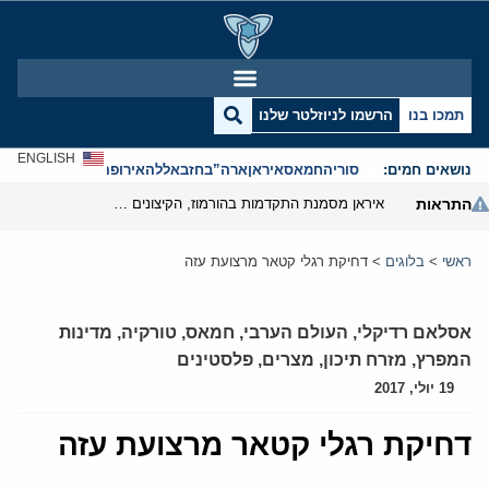
תמכו בנו
הרשמו לניוזלטר שלנו
ENGLISH
נושאים חמים:
סוריה
חמאס
איראן
ארה”ב
חזבאללה
אירופה
אנטישמיות
התראות
איראן מסמנת התקדמות בהורמוז, הקיצונים מנסים לבלום
ראשי
>
בלוגים
>
דחיקת רגלי קטאר מרצועת עזה
אסלאם רדיקלי
,
העולם הערבי
,
חמאס
,
טורקיה
,
מדינות
המפרץ
,
מזרח תיכון
,
מצרים
,
פלסטינים
19 יולי, 2017
דחיקת רגלי קטאר מרצועת עזה