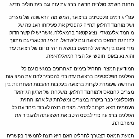
תחנת חשמל סולרית חדשה ברצועת עזה וגם בית חולים חדש.
עפ"י גורמים פלסטינים ברצועה, המשימה הראשונה של מצרים
ושל מוחמד דחלאן תהייה להפסיק את פעילותו העניפה של
מוחמד אלעמאדי, נציג קטאר ברמאללה, אשר יש לו קשר הדוק
להנהגת חמאס ברצועה וגם לישראל. הנציג הקטארי גם מתווך
מדי פעם בין ישראל לחמאס בנושא חיי היום יום של רצועת עזה
והוא נע באופן חופשי על הציר רמאללה-עזה.
המודיעין המצרי התחיל בימים האחרונים במגעים עם כל
הפלגים הפלסטינים ברצועת עזה כדי להסביר להם את המציאות
החדשה שעומדת לקרות ברצועה בעקבות ההבנות האחרונות בין
מצרים לחמאס ולמוחמד דחלאן. משלחת של ארגון הג'יהאד
האסלאמי כבר ביקרה במצרים ומשלחת של ארגון החזית
העממית תצא בקרוב לקהיר. מצרים רוצה לעבוד ביחד עם כל
הפלגים ברצועה כדי לבסס היטב את השפעתה ולהגביר את
מעורבותה.
תנועת חמאס תצטרך להחליט האם היא רוצה להמשיך בקשריה