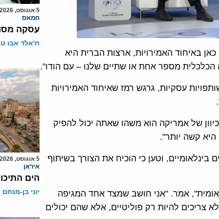
5 אוגוסט, 2026
חמאס
עסקה מסוכ
ח'אלד אבו ט
 כאן באיחוד האמירויות, ארצות הברית היא
כלכלית מספר אחת או שתיים שלנו – עם הודו".
פויות עסקיות, גרגש רמז שאיחוד האמירויות
יוון של אמריקה הוא משהו שאתה יכול להפיק
 היא קשה יותר".
השפעה של מגיפת COVID-19 על עניינים בינלאומיים, וטען כי הוכיח את הצורך בשיתוף
5 אוגוסט, 2026
איראן
הים התיכון
יוני בן-מנחם
אומית", אמר. "אני חושב שמצד אחד המגיפה
א צריכים להיות רק פוליטיים, אלא שהם יכולים