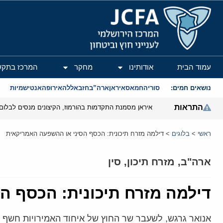
המרכז הירושלמי לענייני חוץ וביטחון
עמוד הבית
אודותינו
מחקר
המרכז בתקש
נושאים חמים:
סוריה
חמאס
איראן
ארה”ב
חזבאללה
אירופה
אנטישמיות
התראות
איראן מסמנת התקדמות בהורמוז, הקיצונים מנסים לבלום
ראשי
>
בלוגים
>
דילמה מזרח תיכונית: הכסף הסיני או ההשפעה האמריקאית
ארה"ב
,
מזרח תיכון
,
סין
דילמה מזרח תיכונית: הכסף ה
אנואר גרגש, לשעבר שר החוץ של איחוד האמירויות חשף 