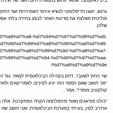
ב-2 לאוקטובר אנואר גרגש במסגרת היום השני של ועידת המדיניות העולמית ה -14 באבו דאבי.
גרגש, יועצו הדיפלומטי לנשיא איחוד האמירויות ושר החוץ ל
פוליטית מאלצת את מדינות האזור לבצע בחירה בלתי אפש
שלהן.
ticle/%d7%a9%d7%a8-%d7%94%d7%97%d7%95%d7%a5-
d7%90%d7%99%d7%a8%d7%90%d7%a0%d7%99-
d7%99%d7%a8%d7%99%d7%9d-%d7%a8%d7%a7-
d7%99%d7%a0%d7%94-%d7%90%d7%97%d7%aa-
%d7%a9%d7%a9%d7%9e/
שר החוץ לשעבר, דחק בקהילה הבינלאומית לצאת נגד הל
"אני חושב שאם המסר הזה יגיע לסינים, לאמריקאים ולאחרי
קולקטיב מוסרי", אמר .
"כולנו מודאגים מאוד מ'המלחמה הקרה' המתקרבת. אלה חדש
ארה"ב לסין, בעייתי במערכת הבינלאומית, ואני חושב שזו 