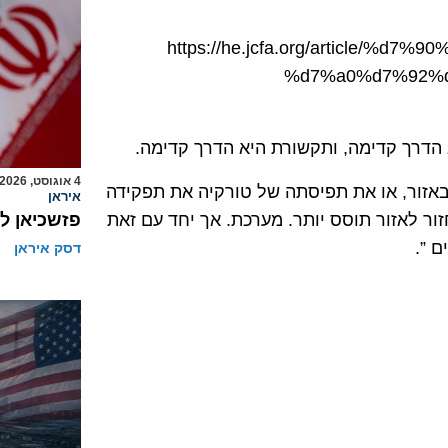
https://he.jcfa.org/article/
%d7%a0%d7%92%
 הדרך קדימה, ותקשורת היא הדרך קדימה.
4 אוגוסט, 2026
באזור, או את תפיסתה של טורקיה את תפקידה
איראן
זור לאזור תוסס יותר. מערכת. אך יחד עם זאת
פזשכיאן ל
 ”.
דסק איראן