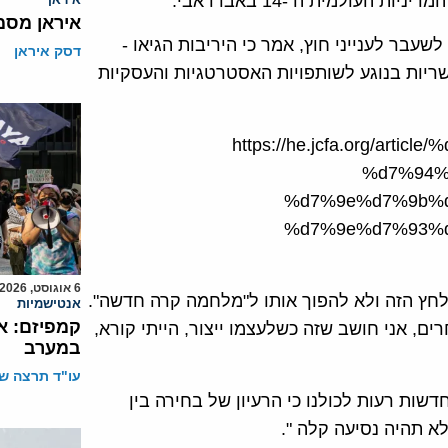
איראן מסמ
שעבר לענייני חוץ, אמר כי היריבות הגיאו -
דסק איראן
ריות בנוגע לשותפויות האסטרטגיות והעסקיות
https://he.jcfa.org/ar
%d7%94%
%d7%9e%d7%9b%
%d7%9e%d7%93%
6 אוגוסט, 2026
חץ הזה ולא להפוך אותו ל"מלחמה קרה חדשה".
אנטישמיות
קמפיזם: א
ם, אני חושב שזה כשלעצמו ייצור, הייתי קורא,
במערב
עו"ד תרצה שו
ות רעות לכולנו כי הרעיון של בחירה בין
לא תהיה נסיעה קלה ".