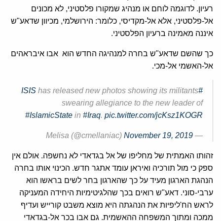
רעיון. לדוגמה לוחם או מנהיג שמקורו פלסטיני, לא מכונים
אל-פלסטיני, אלא אל-מקדיסי, כלומר: הירושלמי, מכיוון שדאע"ש
איננה מאמינה ברעיון הפלסטיני.
כך שהשם שדאע"ש בחרה למנהיגה החדש הוא אבו איבראהים
אל-האשמי אל-מכי.
has released new photos showing its militants
#ISIS
swearing allegiance to the new leader of
#IslamicState
in
#Iraq
.
pic.twitter.com/jcKsz1KOGR
November 19, 2019
— Melisa (@cmellaniac)
זהותו האמתית של מחליפו של אל בגדאדי לא נחשפה. אולם אין
ספק כי מול תורכיה ואיראן עומד אתגר חדש. הכינוי אותו בחרה
הנהגת הארגון מעיד על כך שהארגון בחר לשים בראשו הוא
ערבי-סוני. דאע"ש רואים בכך שהלגיטימיות היחידה המעניקה
לראש הח'ליפיות את הנהגתה היא מוצא משבט קורייש ועדיף
ממכה ומתוך המשפחה ההאשמית. גם אבו בכר אל-בגדאדי