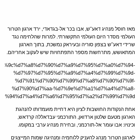
מאז חוסל מנהיג דאע"ש, אבו בכר אל-בגדאדי, ירד ארגון הטרור
העולמי מסדר היום העולמי התקשורתי. למרות שהלחימה נגד
שרידי דאע"ש בצפון סוריה ובעיראק נמשכת, בתוך הארגון
המתאושש, מתרחשות מספר התפתחויות שיש לעקוב אחריהם.
rticle/%d7%9c%d7%a8%d7%90%d7%a9%d7%95%d7%a0%d7%94-
%d7%97%d7%95%d7%a9%d7%a4%d7%99%d7%9d-
%d7%91%d7%90%d7%99%d7%a8%d7%90%d7%9f-
%d7%90%d7%aa-%d7%9e%d7%a1%d7%a4%d7%a8-
d7%94%d7%a4%d7%a6%d7%95%d7%a2%d7%99%d7%9d/
אחת הנקודות החושבות לציון היא דחיית מועמדותו להנהגת
הארגון מטעם שלטון ארדואן, התורכמני עבדאללה קרדאש,
וכינויו: אבו עומר אל-תורכמני, ובחירת מנהיג ערבי במקומו.
לארגון הטרור מנהג להעניק ללוחמיה ומנהיגה שמות המייצגים