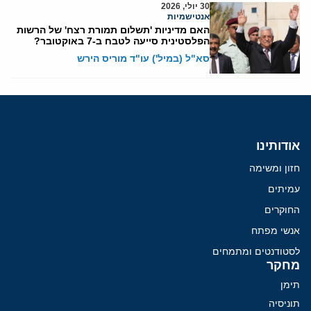
30 יולי, 2026
אנטישמיות
האם מדיניות 'תשלום תמורת רצח' של הרשות
הפלסטינית סייעה לטבח ב-7 באוקטובר?
סא"ל (במיל') עו"ד מוריס הירש
אודותינו
חזון ומשימה
עמיתים
החוקרים
אנשי מפתח
לסטודנטים ומתמחים
מחקר
תימן
תוניסיה