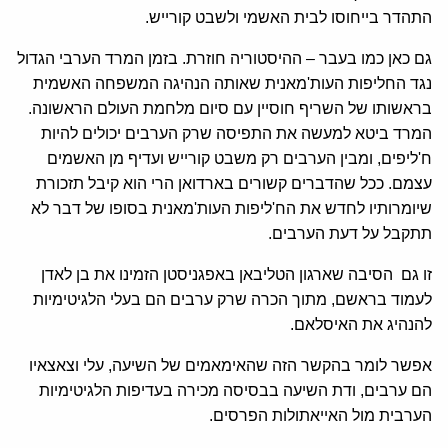
התהדר בייחוסו לבית האשמי ולשבט קורייש.
גם כאן כמו בעבר – ההיסטוריה חוזרת. בזמן המרד הערבי הגדול
נגד החליפות העות'מאנית שאותה הנהיגה המשפחה האשמית
בראשותו של השריף חוסיין עם סיום מלחמת העולם הראשונה.
המרד ביטא למעשה את התפיסה שרק הערבים יכולים להיות
ח'ליפים, ומבין הערבים רק משבט קורייש ועדיף מן האשמים
עצמם. ככל שהדברים קשורים בארדואן הרי הוא קיבל תזכורת
שיומרותיו לחדש את הח'ליפות העות'מאנית בסופו של דבר לא
תתקבל על דעת הערבים.
זו גם הסיבה שארגון הטליבאן באפגניסטן הזמינו את בן לאדן
לעמוד בראשם, מתוך הכרה שרק ערבים הם בעלי הלגיטימיות
להנהיג את האיסלאם.
אפשר לומר בהקשר הזה שהאימאמים של השיעה, עלי וצאצאיו
הם ערבים, ודת השיעה בבסיסה מכירה בעדיפות הלגיטימיות
הערבית מול האייאתולות הפרסים.