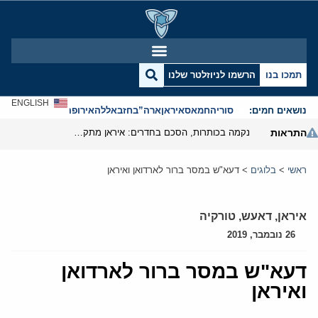
תמכו בנו
הרשמו לניוזלטר שלנו
ENGLISH
נושאים חמים:
סוריה
חמאס
איראן
ארה”ב
חזבאללה
אירופה
אנטישמיות
התראות
נקמה בכותרות, הסכם בחדרים: איראן מתקרבת לפתיחת הורמוז
ראשי
>
בלוגים
>
דעא"ש במסר ברור לארדואן ואיראן
איראן
,
דאעש
,
טורקיה
26 נובמבר, 2019
דעא"ש במסר ברור לארדואן
ואיראן