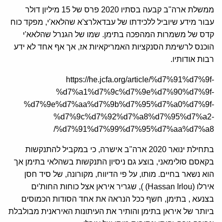
ממשלת ארה"ב קבעה בסתיו 2020 פרס של 15 מיליון דולר
עבור מידע שיוביל ללכידתו של עבדאלרצ'א שהלאא'י, מפקד כוח
קדס של משמרות המהפכה בתימן. שמו של הגנרל שהלאא'י
הוכנס לרשימת הסנקציות האמריקאיות אז, אך אף אחד לא ידע
רבות אודותיו.
https://he.jcfa.org/article/%d7%91%d7%9f-
%d7%a1%d7%9c%d7%9e%d7%90%d7%9f-
%d7%9e%d7%aa%d7%9b%d7%95%d7%a0%d7%9f-
%d7%9c%d7%92%d7%a8%d7%95%d7%a2-
%d7%91%d7%99%d7%95%d7%aa%d7%a8/
בתחילת ינואר 2020 ארה"ב אישרה, כי במקביל להתנקשות
בקאסם סולימאני, בוצע גם ניסיון התנקשות בשהלאי בתימן אך
הוא נשאר בחיים. מותו, על פי הדיווח, מקורונה, של סיד חסן
אירלו (Hassan Irlou) ), שגריר איראן אצל כוחות החות'ים
בצנעא , בתימן, חשף ככל הנראה את אחד הסודות הכמוסים
ביותר של איראן בתימן והותיר את העיתונות האיראנית מבולבלת