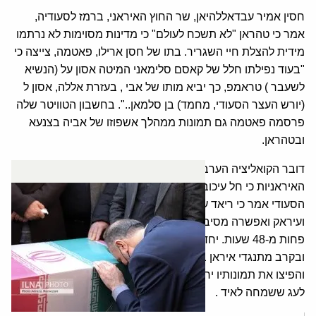
חסין אמיר עבדאללהיאן, שר החוץ האיראני, ברמז לסעודיה,
אמר כי טהראן "לא תשכח לעולם" כי מדינות מסוימות לא נרתמו
מידית להצלת חיי השגריר. בתו של חסן ארילו, פאטמה, צייצה כי
"בעוד נפילתו חלל של קאסם סלימאני המיטה אסון על (הנשיא
לשעבר ) טראמפ, כך יביא מותו של אבי , בעזרת אללה, אסון ל
(יורש העצר הסעודי, מחמד) בן סלמאן..". בחשבון הטוויטר שלה
פרסמה פאטמה גם תמונות ממהלך אשפוזו של אביה בצנעא
ובטהראן.
דובר הקואליציה הערבית בראשות סעודיה הכחיש, את הטענות
האיראניות כי חל עיכוב במתן טיפול רפואי לחסן אירלו. הדובר
הסעודי אמר כי ריאד ענתה בחיוב לתיווך שנעשה ע"י עומאן
ועיראק ואפשרה מסיבות הומניטריות לאירלו לעזוב את תימן תוך
פחות מ-48 שעות. יחד עם זאת, ברשתות החברתיות הסעודיות
ובקרב מתנגדי איראן באזור שמחו על מותו של אירלו\שהלאא'י
והפיצו את תמונותיו יחד עם תמונותיו של קאסם סלימאני תוך
לעג ששמחה לאיד .