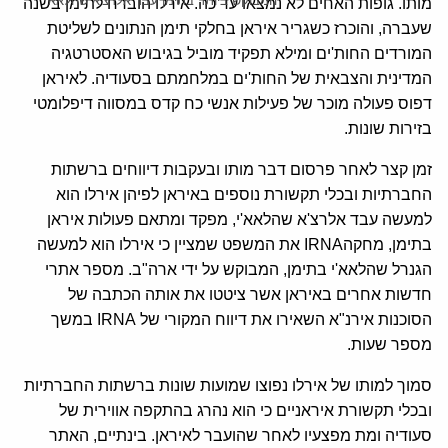
המבוקש ביותר בתימן עבד אלרצ'א שהלאא'י
מותו. גופות האחים לא נמצאו עד כה. אירלו הוברח לתימן בשנה
שעברה, והוכרז כשגריר איראן בחלקי תימן הנתונים לשליטת
המורדים החות'ים ומילא תפקיד מוביל בגיבוש האסטרטגיה
המדינית והצבאית של החות'ים במלחמתם בסעודיה. לאיראן
דפוס פעולה מוכר של פעילות אנשי כח קדס במסווה דיפלומטי
בזירות שונות.
זמן קצר לאחר פרסום דבר מותו ובעקבות דיווחים ברשתות
החברתיות ובכלי תקשורת נוספים באיראן לפיהן אירלו הוא
למעשה עבד אלרצ'א שהלאא'י, מפקד ומתאם פעולות איראן
בתימן, מחקהIRNA את המשפט שמציין כי אירלו הוא למעשה
הגנרל שהלאא'י בתימן, המבוקש על ידי ארה"ב. מספר אתרי
חדשות אחרים באיראן אשר ציטטו את אותה הכתבה של
הסוכנות אירנ"א השאירו את דיווח המקורי של IRNA במשך
מספר שעות.
סמוך למותו של אירלו נפוצו שמועות שונות ברשתות החברתיות
ובכלי תקשורת איראניים כי הוא נהרג בהתקפה אווירית של
סעודיה ומת מפצעיו לאחר שהועבר לאיראן. בינתיים, האתר