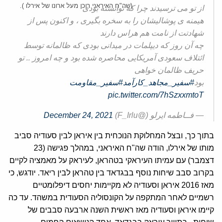
(שה"ח האיראני רוכן מעל ארונו של אירלו ).
از تو می ترسیدند چرا که توانسته بودی
هیمنه ی پوشالیشان را به سخره بگیری ، و اکنون پس از
شهادتت از نامت هم هراس دارند
چه آن روز که دیپلمات در میدانی بودی که ظالمانه توسط
ائتلاف سعودی آمریکایی محاصره شده بود و چه امروز .. تو
حریف ظالمان خواهی
بود
#سفیر_مجاهد_کارآمد
#سفیر_مقاومت
pic.twitter.com/7hSzxxmtoT
— فــاطمه ایرلو (@F_Irlu)
December 24, 2021
בתוך כך, ובצל המחלוקת הנוכחית בין איראן לבין סעודיה סביב
מותו של אירלו, הודה שה"ח האיראני, במהלך פגישה (23
דצמבר) עם עמיתו העיראקי בטהראן, לעיראק על מאמציה לקיים
בקרוב סבב שיחות נוסף בבגדאד בין טהראן לבין ריאד. יודגש, כי
מאז 2016 איראן וסעודיה לא מקיימות יחסים דיפלומטיים
רשמיים לאחר המתקפה על הקונסוליה הסעודית במשהד. עד כה
קיימו איראן וסעודיה מאז ראשית השנה ארבעה סבבים של