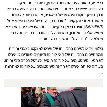
רג'אניוז, המזוהה עם המשטר באיראן, דיווח כי מטוסי קרב
סעודים הפציצו לפני מספר ימים אזור מסוים בעיר צנעא בתימן
ובכך נחשף מקום הימצאו של השגריר, אך גם דיווח זה הוסר
מהאתר אחרי זמן קצר . "סוכנות הידיעות של העולם האסלאמי"
ISWNEWS טוענת כי אין כל קשר בין חסן איראלו לעבד אלרצ'א
שהאלאא'י וכי האחרון, המכונה על ידי סוכנויות הביון המערבי
שהלאא'י, "חי ובועט" וממשיך במשימותיו .
צילומי וידאו לפיהם בהלווייתו של אירלו לא נקטו בצעדי זהירות
המתחייבים בהלוויות של חולי קורונה ודיווחים סעודים כי אירלו
לא הפגין סימפטומים של קורונה הוסיפו לערפל הקרב סבי זהותו.
סעודים לפיהם אירלו לא הראה סימפטומים של קורונה לאחרונה
.