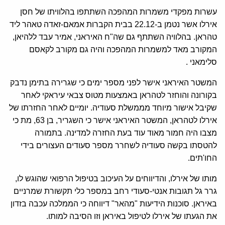
עשרות מפקדי משמרות המהפכה השתתפו בהלוויתו של חסן
אירלו אשר נטמן ב-22.12 בבית הקברות אמאם-זאדה טאהר ליד
טהראן. בהלוויה השתתף גם שה"ח האיראני, אמיר עבד ללהיאן,
המקורב מאד למשמרות המהפכה והיה גם מקורב לקאסם
סלימאני .
המשטר האיראני אישר לפני מספר ימים כי שגרירה בתימן נדבק
בקורונה והוחזר לטהראן באמצעות מטוס צבאי עיראקי לאחר
שקיבל אישור מיוחד מממשלת סעודיה. יומיים לאחר החזרתו של
אירלו לטהראן, המשטר האיראני אישר כי השגריר, בן 63, מת כי
מצבו היה חמור מאוד עוד בעת החזרה למדינה. בתמורה
להטסתו בקשה סעודיה לשחרר מספר סעודים העצורים בידי
החו'תים.
מותו של אירלו, והדיווחים על העיכוב בטיפול הרפואי שהוגש לו,
גרר גל תגובות אנטי-סעודי רחב במספר כלי תקשורת שמרניים
באיראן. סוכנות הידיעות "מהאר" דיווחה כי הממלכה עכבה בזדון
את הגעתו של אירלו לטיפול באיראן וזו הסיבה למותו.