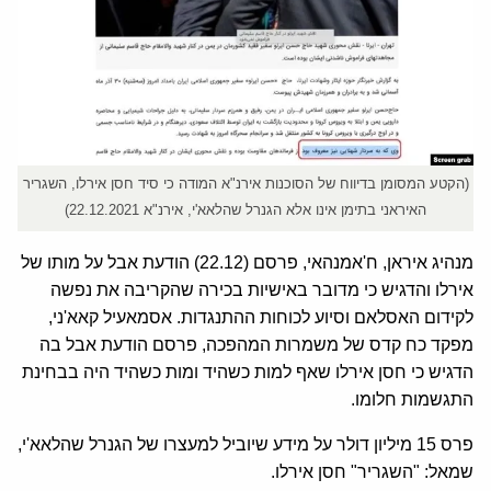
(הקטע המסומן בדיווח של הסוכנות אירנ"א המודה כי סיד חסן אירלו, השגריר
האיראני בתימן אינו אלא הגנרל שהלאא'י, אירנ"א 22.12.2021)
מנהיג איראן, ח'אמנהאי, פרסם (22.12) הודעת אבל על מותו של
אירלו והדגיש כי מדובר באישיות בכירה שהקריבה את נפשה
לקידום האסלאם וסיוע לכוחות ההתנגדות. אסמאעיל קאא'ני,
מפקד כח קדס של משמרות המהפכה, פרסם הודעת אבל בה
הדגיש כי חסן אירלו שאף למות כשהיד ומות כשהיד היה בבחינת
התגשמות חלומו.
פרס 15 מיליון דולר על מידע שיוביל למעצרו של הגנרל שהלאא'י,
שמאל: "השגריר" חסן אירלו.