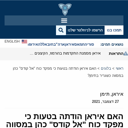
תמכו בנו
הרשמו לניוזלטר שלנו
ENGLISH
נושאים חמים:
סוריה
חמאס
איראן
ארה”ב
חזבאללה
אירופה
אנטישמיות
התראות
איראן מסמנת התקדמות בהורמוז, הקיצונים מנסים לבלום
ראשי
>
בלוגים
>
האם איראן הודתה בטעות כי מפקד כוח "אל קודס" כהן
במסווה כשגריר בתימן?
איראן
,
תימן
27 דצמבר, 2021
האם איראן הודתה בטעות כי
מפקד כוח "אל קודס" כהן במסווה