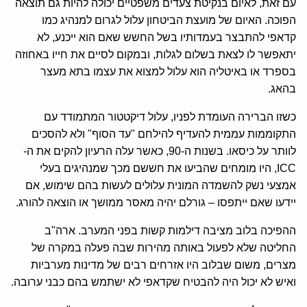
עם זאת, לאיום בנקיטת צעדים משפטיים יכולה להיות גם תוצאה
הפוכה. האיום של מועצת הביטחון עלול לגרום למנהיג כמו
קדאפי להתבצר בעמדותיו בשל החשש שאם הוא ייכנע, לא
יתאפשר לו לצאת בשלום לגלות, ובמקום לסיים את חייו באחוזה
בספרד או באיטליה הוא עלול למצוא את עצמו בתא מעצר
בהאג.
כשזו הברירה העומדת לפניו, עלול דיקטטור המתמודד עם
התקוממות עממית להעדיף להילחם "עד הסוף" ולא להסכים
לוותר על כיסאו. בשנות ה-90, כאשר עלה הרעיון להקים את ה-
ICC, היו מומחים שהביעו את חששם מכך שמנהיגים בעלי
אמצעי נשק להשמדה המונית עלולים לעשות בהם שימוש, אם
יידעו שאם ייתפסו – גורלם יהיה מאסר ממושך או הוצאה להורג.
ההפיכה בלוב מציבה דילמות קשות בפני המערב. ארה"ב
החליטה שלא לפעול באותה מהירות שבה פעלה במקרה של
מצרים, משום שבלוב היו אזרחים רבים של מדינות מערביות
ואיש לא יכול היה להבטיח שקדאפי לא ישתמש בהם כבני ערובה.