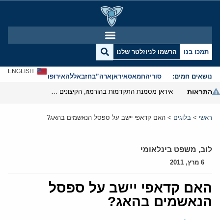
תמכו בנו
הרשמו לניוזלטר שלנו
ENGLISH
נושאים חמים:
סוריה
חמאס
איראן
ארה”ב
חזבאללה
אירופה
אנטישמיות
התראות
איראן מסמנת התקדמות בהורמוז, הקיצונים מנסים לבלום
ראשי
>
בלוגים
>
האם קדאפי יישב על ספסל הנאשמים בהאג?
לוב
,
משפט בינלאומי
6 מרץ, 2011
האם קדאפי יישב על ספסל
הנאשמים בהאג?