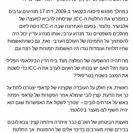
במהלך מפגש פיסגה בקטאר ב-2009, דחו 17 מנהיגים ערבים
במפורש את החלטת ה-ICC, שניסתה להביא למעצרו של
אלבשיר. כלומר, בפעם האחרונה שבה ה-ICC ניסה ליזום
מהלכים משפטיים נגד מנהיג ערבי, אותו מנהיג עדיין יכול היה
להסתמך על התמיכה של העולם הערבי. זאת, גם כשההאשמות
שהיו תלויות ועומדות נגדו היו האשמות חמורות של רצח עם.
מה תהיה ההשפעה של המלצה מצד בית הדין הבינלאומי הפלילי
בעת הזו? האם יש בכוחו של האיום לערב את ה-ICC כדי לשנות
את המצב בשטח בטריפולי?
ראשית, אין חולק על העובדה שקציניו של קדאפי יצטרכו לתת על
כך את הדעת. קצין לובי שימלא אחר הפקודות של קדאפי ויפתח
באש על אזרחים לובים – יצטרך לשקול את האפשרות שגם הוא
יהיה חשוף לצו מעצר בינלאומי.
מועצת הביטחון של האו"ם כבר איתרה וזיהתה קציני צבא לובים
בכירים שהיו מעורבים בדיכוי אלים של ההפגנות. אך החלטת