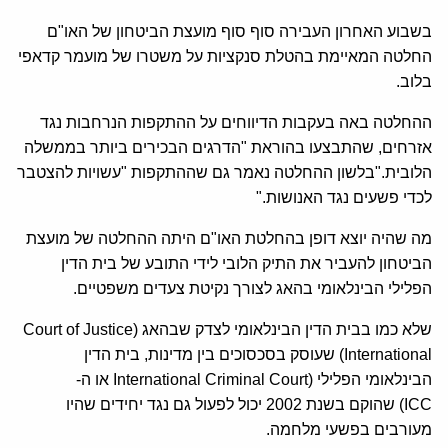
בשבוע האחרון העבירה סוף סוף מועצת הביטחון של האו"ם
החלטה המאיימת בהטלת סנקציות על משטרו של מועמר קדאפי
בלוב.
ההחלטה באה בעקבות הדיווחים על ההתקפות הנרחבות נגד
אזרחים, שהתבצעו בהוראת "הדרגים הבכירים ביותר בממשלה
הלובית."בלשון ההחלטה נאמר גם שההתקפות "עשויות להצטבר
לכדי פשעים נגד האנושות."
מה שהיה יוצא דופן בהחלטת האו"ם היתה ההחלטה של מועצת
הביטחון להעביר את התיק הלובי לידי התובע של בית הדין
הפלילי הבינלאומי בהאג לצורך נקיטת צעדים משפטיים.
שלא כמו בבית הדין הבינלאומי לצדק שבהאג (Court of Justice
International) שעוסק בסכסוכים בין מדינות, בית הדין
הבינלאומי הפלילי (International Criminal Court או ה-
ICC) שהוקם בשנת 2002 יכול לפעול גם נגד יחידים שהיו
מעורבים בפשעי מלחמה.