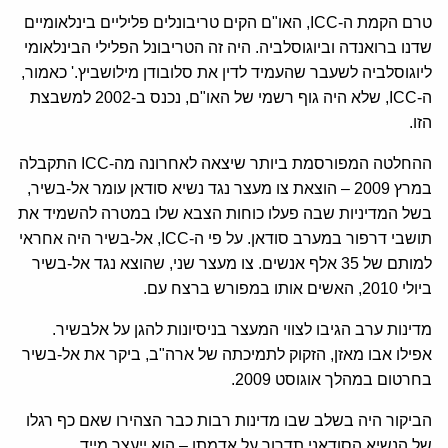
טרם הקמת ה-ICC, האו"ם הקים טריבונלים פליליים בינלאומיים
שדנו ברואנדה וביוגוסלביה. היה זה הטריבונל הפלילי הבינלאומי
ליוגוסלביה לשעבר שהעמיד לדין את סלובודן מילושביץ.' כאמור,
ה-ICC, שלא היה גוף רשמי של האו"ם, נכנס ב-2002 למשבצת
הזו.
ההחלטה המפורסמת ביותר שיצאה לאחרונה מה-ICC התקבלה
במרץ 2009 – הוצאת צו מעצר נגד נשיא סודאן עומר אל-בשיר,
בשל המדיניות שבה פעלו כוחות הצבא שלו במטרה להשמיד את
תושבי דרפור במערב סודאן. על פי ה-ICC, אל-בשיר היה אחראי
למותם של 35 אלף אנשים. צו מעצר שני, שהוצא נגד אל-בשיר
ביולי 2010, האשים אותו במפורש ברצח עם.
מדינות ערב הגיבו לצווי המעצר בניסיונות להגן על אלבשיר.
אפילו אבו מאזן, הזקוק לתמיכתה של ארה"ב, ביקר את אל-בשיר
בחרטום במהלך אוגוסט 2009.
הביקור היה בשלב שבו מדינות רבות כבר הצהירו שאם כף רגלו
של הנשיא הסודאני תדרוך על אדמתן – הוא ייעצר מייד.