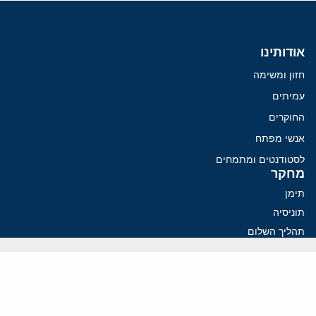
אודותינו
חזון ומשימה
עמיתים
החוקרים
אנשי מפתח
לסטודנטים ומתמחים
מחקר
תימן
תוניסיה
תהליך השלום
רוסיה
קנדה
קטאר
פלסטינים