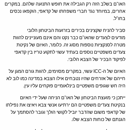
האו"ם בשלב הזה רק הגבילה את חופש התנועה שלהם. במקרים
אחרים, במיוחד נגד חברי משפחתו של קדאפי, הוקפאו נכסים
בחו"ל.
סביר להניח שקצינים בכירים בזרועות הביטחון הלובי
מודעים לצעדים שהאו"ם כבר נקט והם אינם מעוניינים להוות
מטרה לסנקציות נוספות מסוג זה. כלומר, האיום של נקיטת
צעדים משפטיים נוספים בעתיד עשוי לתקוע טריז בין קדאפי
לפיקוד הבכיר של הצבא הלובי.
האיום של ה-ICC עשוי, במקרים מסוימים, להוות גורם המגן על
חייהם של אזרחים שהיו נטבחים אילו הצבא במדינה כמו לוב לא
היה חש שגופים משפטיים בינלאומיים פוקחים עליו עין.
ייתכן כי מועצת הביטחון של האו"ם הניחה שעל ידי האיום
בנקיטת צעדים משפטיים הם ירתיעו אנשי צבא ויאיצו את נפילתו
של קדאפי משום שהדבר יוביל לקושי הולך וגובר להסתמך על
הגנתם של כוחות הצבא שלו.