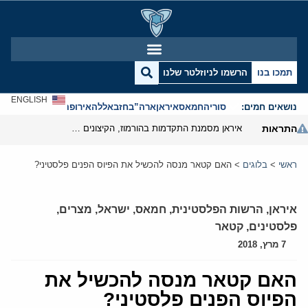
תמכו בנו
הרשמו לניוזלטר שלנו
ENGLISH
נושאים חמים:
סוריה
חמאס
איראן
ארה”ב
חזבאללה
אירופה
אנטישמיות
התראות
איראן מסמנת התקדמות בהורמוז, הקיצונים מנסים לבלום
ראשי
>
בלוגים
>
האם קטאר מנסה להכשיל את הפיוס הפנים פלסטיני?
איראן
,
הרשות הפלסטינית
,
חמאס
,
ישראל
,
מצרים
,
פלסטינים
,
קטאר
7 מרץ, 2018
האם קטאר מנסה להכשיל את
הפיוס הפנים פלסטיני?