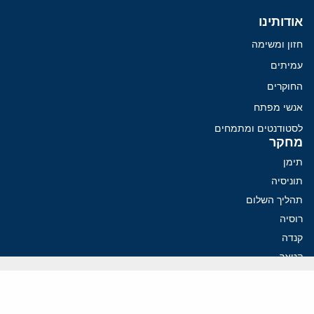
אודותינו
חזון ומשימה
עמיתים
החוקרים
אנשי מפתח
לסטודנטים ומתמחים
מחקר
תימן
תוניסיה
תהליך השלום
רוסיה
קנדה
קטאר
פלסטינים
ערבי ישראל
ערב הסעודית