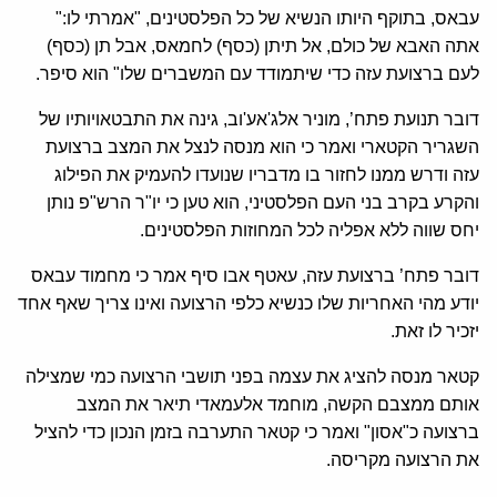
עבאס, בתוקף היותו הנשיא של כל הפלסטינים, "אמרתי לו:"
אתה האבא של כולם, אל תיתן (כסף) לחמאס, אבל תן (כסף)
לעם ברצועת עזה כדי שיתמודד עם המשברים שלו" הוא סיפר.
דובר תנועת פתח’, מוניר אלג'אע'וב, גינה את התבטאויותיו של
השגריר הקטארי ואמר כי הוא מנסה לנצל את המצב ברצועת
עזה ודרש ממנו לחזור בו מדבריו שנועדו להעמיק את הפילוג
והקרע בקרב בני העם הפלסטיני, הוא טען כי יו"ר הרש"פ נותן
יחס שווה ללא אפליה לכל המחוזות הפלסטינים.
דובר פתח’ ברצועת עזה, עאטף אבו סיף אמר כי מחמוד עבאס
יודע מהי האחריות שלו כנשיא כלפי הרצועה ואינו צריך שאף אחד
יזכיר לו זאת.
קטאר מנסה להציג את עצמה בפני תושבי הרצועה כמי שמצילה
אותם ממצבם הקשה, מוחמד אלעמאדי תיאר את המצב
ברצועה כ"אסון" ואמר כי קטאר התערבה בזמן הנכון כדי להציל
את הרצועה מקריסה.