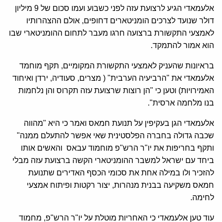
אלעמאדי הגיע לרצועת עזה לפני כשבוע ועמו סכום של 9 מיליון
דולר שנועד לצרכים הומניטארים דחופים, אולם ההצהרותיו
לאמצעי התקשורת ברצועה חרגו מעבר לתחום ההומניטארי שבו
הוא אמור להתמקד.
בראיונות שהעניק לאמצעי התקשורת המקומיים, תקף מוחמד
אלעמאדי את "הרביעיה הערבית" ( מצרים, סעודיה, ירדן ואיחוד
האמירויות) וטען כי "הן רוצות שרצועת עזה תקרוס והן נלחמות
בנו מלחמה ארסית".
אלעמאדי הגן בעקיפין על תנועת חמאס ואמר כי היא "מהווה
שכבה גדולה בחברה הפלסטינית שאי אפשר להתעלם ממנה"
ותקף בחריפות את יו"ר הרש"פ מוחמוד עבאס והאשים אותו
ביחד עם ישראל למשבר ההומניטארי הקשה ברצועת עזה מבלי
להזכיר ולו במילה אחת את סכומי הכסף האדירים שתנועת
חמאס משקיעה בבנית מנהרות, יצור רקטות ופיתוח אמצעי
לחימה.
עוד טען אלעמאדי כי האחריות מוטלת על יו"ר הרש"פ, מחמוד