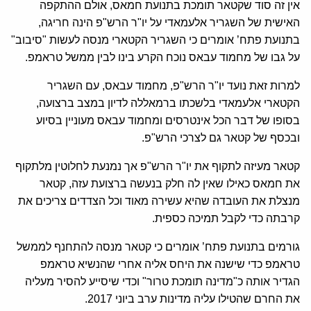
אין זה סוד שקטאר תומכת בתנועת חמאס, אולם ההתקפה
האישית של השגריר אלעמאדי על יו"ר הרש"פ הינה חריגה,
בתנועת פתח’ אומרים כי השגריר הקטארי מנסה לעשות "סיבוב"
על גבו של מחמוד עבאס נוכח הקרע בינו לבין ממשל טראמפ.
למרות זאת נועד יו"ר הרש"פ, מחמוד עבאס, עם השגריר
הקטארי אלעמאדי בלשכתו ברמאללה לדיון במצב ברצועה,
בסופו של דבר הכל אינטרסים ומחמוד עבאס מעוניין בסיוע
ובכסף של קטאר גם לצרכי הרש"פ.
קטאר מעיזה לתקוף את יו"ר הרש"פ אך נמנעת לחלוטין מלתקוף
את חמאס כאילו שאין לה חלק בנעשה ברצועת עזה, קטאר
מנצלת את העובדה שהיא עשירה מאוד וכל הצדדים צריכים את
קרבתה כדי לקבל תמיכה כספית.
גורמים בתנועת פתח’ אומרים כי קטאר מנסה להתחנף לממשל
טראמפ כדי שישנה את היחס אליה אחרי שהנשיא טראמפ
הגדיר אותה כ"מדינה תומכת טרור" וכדי שיסייע להסיר מעליה
את החרם שהטילו עליה מדינות ערב ביוני 2017.