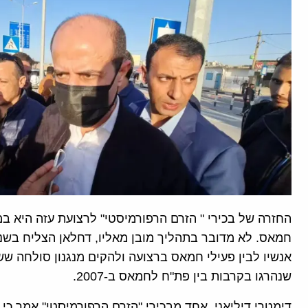
החזרה של בכירי " הזרם הרפורמיסטי" לרצועת עזה היא 
חמאס. לא מדובר בתהליך מובן מאליו, דחלאן הצליח בשני
אנשיו לבין פעילי חמאס ברצועה ולהקים מנגנון סולחה ש
שנהרגו בקרבות בין פת"ח לחמאס ב-2007.
דימטרי דיליאני, אחד מבכירי "הזרם הרפורמיסטי" אמר כי 