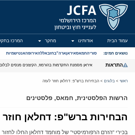
המרכז הירושלמי לענייני חוץ וביטחון
עמוד הבית
אודותינו
מחקר
המרכז בתקש
נושאים חמים:
סוריה
חמאס
איראן
ארה”ב
חזבאללה
אירופה
אנטישמיות
התראות
איראן מסמנת התקדמות בהורמוז, הקיצונים מנסים לבלום
ראשי
>
בלוגים
>
הבחירות ברש"פ: דחלאן חוזר לעזה
הרשות הפלסטינית
,
חמאס
,
פלסטינים
הבחירות ברש"פ: דחלאן חוזר 
בכירי "הזרם הרפורמיסטי" של מוחמד דחלאן החלו לחזור