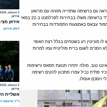
אה גם ברשימה שתהייה מזוהה עם מרוואן
3 אוגוסט, 2026
איראן
של ברגותי אומרים כי הוא עצמו לא יתמודד ברשימה משלו בבחירות לפרלמנט ב-22 במאי
איראן מצי
 מחמוד עבאס באמצעות התמודדות בבחירות
דסק איראן
ש לו מוניטין רע בשטחים בגלל רצח האופי
נות, ולכן הוא לא הסכים לשום ברית פוליטית עמו למרות
יננו טוב. מולה יתחרו תנועת חמאס ורשימות
כיר פת"ח נביל עמרו מתכוון להקים רשימה
י הסכם אוסלו.
3 אוגוסט, 2026
איראן
אשליית הש
ד"ר פיאמה ני