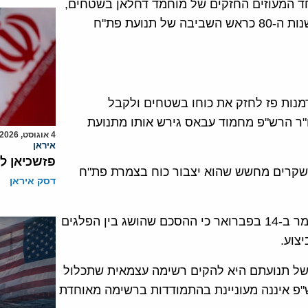
חד המעוזים החזקים של מוחמד דחלאן בשטחים,
הוא עצמו יליד מחנה הפליטים ח'אן יונס ושימש בתחילת שנות ה-80 כראש השביבה של תנועת פת"ח
דמנות פז לחזק את כוחו בשטחים ולקבל
"ר הרש"פ מחמוד עבאס גירש אותו מתנועת
4 אוגוסט, 2026
איראן
פזשכיאן ל
ו שקרים מחשש שהוא יצבור כוח בצמרת פת"ח
דסק איראן
ד"ר סופיאן אבו זאידה, בכיר בתנועתו של מוחמד דחלאן אמר ב-14 בפברואר כי ההסכם שהושג בין הפלגים
צוע.
ה של תנועתם היא להקים רשימה עצמאית שתכלול
"פ איננה מעוניינת בהתמודדות ברשימה מאוחדת