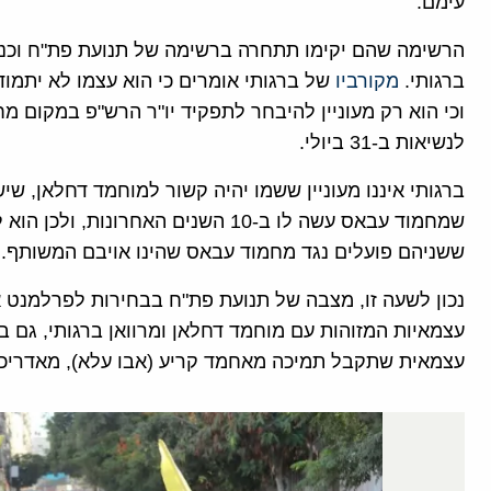
עימם.
הרשימה שהם יקימו תתחרה ברשימה של תנועת פת"ח וכנר
ברגותי.
מקורביו
וכי הוא רק מעוניין להיבחר לתפקיד יו"ר הרש"פ במקום
לנשיאות ב-31 ביולי.
ברגותי איננו מעוניין ששמו יהיה קשור למוחמד דחלאן, שי
שמחמוד עבאס עשה לו ב-10 השנים האחרו
ששניהם פועלים נגד מחמוד עבאס שהינו אויבם המשותף.
נכון לשעה זו, מצבה של תנועת פת"ח בבחירות לפרלמנט א
עצמאיות המזוהות עם מוחמד דחלאן ומרוואן ברגותי, גם ב
עצמאית שתקבל תמיכה מאחמד קריע (אבו עלא), מאדריכל