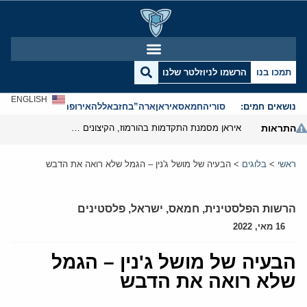
תמכו בנו
הרשמו לניוזלטר שלנו
ENGLISH
נושאים חמים:
סוריה
חמאס
איראן
ארה”ב
חזבאללה
אירופה
אנטישמיות
התראות
איראן מסמנת התקדמות בהורמוז, הקיצונים מנסים לבלום
ראשי
>
בלוגים
>
הבעיה של מושל ג'נין – הגמל שלא רואה את הדבש
הרשות הפלסטינית
,
חמאס
,
ישראל
,
פלסטינים
16 מאי, 2022
הבעיה של מושל ג'נין – הגמל
שלא רואה את הדבש