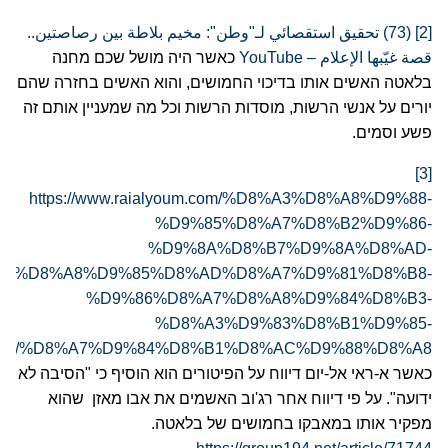
[2]
(73) تحقيق استقصائي لـ"وطن": مخيم بلاطة بين رصاصتين..
قصة غيّبها الإعلام – YouTube
כאשר היה מושל שכם מחנה
בלאטה האשים אותו בדיכוי החמושים, והוא האשים בחזרה שהם
יורים על אנשי הרשות, מוסדות הרשות וכל מה שמעניין אותם זה
פשע וסמים.
[3]
https://www.raialyoum.com/%D8%A3%D8%A8%D9%88-
%D9%85%D8%A7%D8%B2%D9%86-
%D9%8A%D8%B7%D9%8A%D8%AD-
%D8%A8%D9%85%D8%AD%D8%A7%D9%81%D8%B8-
%D9%86%D8%A7%D8%A8%D9%84%D8%B3-
%D8%A3%D9%83%D8%B1%D9%85-
%D8%A7%D9%84%D8%B1%D8%AC%D9%88%D8%A8/
כאשר א-ראי אל-יום דיווח על הפיטורים הוא הוסיף כי "הסיבה לא
ידועה". על פי דיווח אחר רג'וב האשמים את אבו מאזן שהוא
מפקיר אותו במאבקו בחמושים של בלאטה.