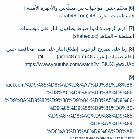
[6]
مخيّم جنين: مواجهات بين مسلّحين والأجهزة الأمنية |
فلسطينيات | عرب 48 (arab48.com)
[7]
أكرم الرجوب: لدينا ضباط يطلقون النار على مؤسسات
السلطة – الشاهد (shahed.cc)
[8]
ردا على تصريح الرجوب: إطلاق النار على مبنى محافظة جنين
| فلسطينيات | عرب 48 (arab48.com)
וכן
https://www.youtube.com/watch?v=BlUXLywxUAc
[9]
imesofisrael.com/%D9%85%D8%AD%D8%A7%D9%81%D8%B8-
%D8%AC%D9%86%D9%8A%D9%86-
%D9%8A%D9%82%D9%88%D9%84-%D8%A5%D9%86-
%D9%85%D9%86%D9%81%D8%B0-
%D9%87%D8%AC%D9%88%D9%85-
%D8%AA%D9%84-
%D8%A3%D8%A8%D9%8A%D8%A8-