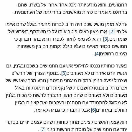
החמושים, והוא מודע יותר מכל אחד אחר, על בשרו, שהם
בהחלט מועמדים להיות מואשמים בהריגתה של העיתונאית.
עד לא מזמן מושל שכם היה חייב לברוח מהעיר בגלל שהם איימו
על חייו
[2]
. אבו מאזן כאילו פיטר אותו על כי השתתף באירוע של
שומרונים,
[3]
והוא לא מעז לחזור לכפרו דורא בהר חברון, כי
חמושים בכפר מאיימים עליו בגלל נקמות דם בין משפחות
מימים רחוקים
[4]
.
כאשר כוחותיו נכנסו לחילופי אש עם החמושים בשכם ובג'נין, גם
אנשיו הרגו אזרחים לא מעורבים
[5]
. בנוסף הצורך של הרש"פ
שצה"ל יפעל בג'נין במקום מנגנוני הביטחון נובע מכך שאנשיו של
אכרם רג'וב נכנסו לחשבונות של נקמות דם חמולתיות בגלל
מעורבים ולא מעורבים שהם הרגו. התברר לרשות כי הכוח בג'נין
לא מסוגל להתמודד עם המחנה ובעקבות זאת קצינים בג'נין
הוחלפו באחרים
[6]
אבל התברר כי גם זה לא עזר.
הוא עצמו האשים קצינים מתוך כוחותיו שהם עצמם יורים בסתר
יחד עם החמושים על מוסדות הרשות בג'נין
[7]
.