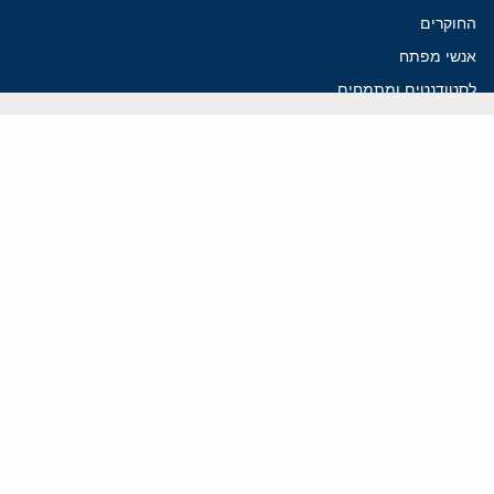
החוקרים
אנשי מפתח
לסטודנטים ומתמחים
מחקר
תימן
תוניסיה
תהליך השלום
רוסיה
קנדה
קטאר
פלסטינים
ערבי ישראל
ערב הסעודית
עיראק
פרסומים אחרונים
איראן מסמנת התקדמות בהורמוז, הקיצונים מנסים לבלום
קמפיזם: איך דוקטרינה קומוניסטית עיצבה את היחס לישראל במערב