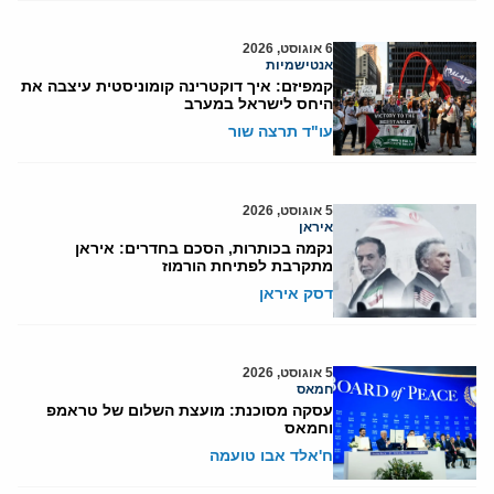
6 אוגוסט, 2026
אנטישמיות
קמפיזם: איך דוקטרינה קומוניסטית עיצבה את
היחס לישראל במערב
עו"ד תרצה שור
5 אוגוסט, 2026
איראן
נקמה בכותרות, הסכם בחדרים: איראן
מתקרבת לפתיחת הורמוז
דסק איראן
5 אוגוסט, 2026
חמאס
עסקה מסוכנת: מועצת השלום של טראמפ
וחמאס
ח'אלד אבו טועמה