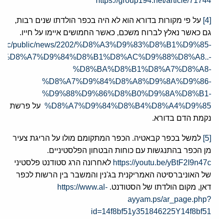
https://group194.net/article/71744
[4]
על פי מקורות בדורא הוא לא היה בכפר הולדתו שנים רבות,
גם כאשר נאלץ לברוח משכם, כאשר החמושים איימו על חייו.
hed.cc/public/news/2202/%D8%A3%D9%83%D8%B1%D9%85-
%D8%A7%D9%84%D8%B1%D8%AC%D9%88%D8%A8..-
%D8%BA%D8%B1%D8%A7%D8%A8-
%D8%A7%D9%84%D8%A8%D9%8A%D9%86-
%D9%88%D9%86%D8%B0%D9%8A%D8%B1-
%D8%A7%D9%84%D8%B4%D8%A4%D9%85
על פרשת
נקמת הדם בדורא.
[5]
למשל בכפר קבאטיה. הכפר המתקומם מולו על הריגת צעיר
מן הכפר בהתנגשות עם כוחות הבטחון הפלסטיניים.
https://youtu.be/yBtF2I9n47c
לאחרונה הרג סטודנט פלסטיני
של האוניברסיטה האמריקנית בג'נין והמשבר בין הרשות לכפר
דאן, מקום הולדתו של הסטודנט.
https://www.al-
ayyam.ps/ar_page.php?
id=14f8bf51y351846225Y14f8bf51