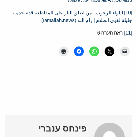
%D9%84%D9%8A%D8%B3/
[10]
اللواء الرجوب : من اطلق النار على المقاطعة قدم خدمة
جليلة لقوى الظلام | رام الله (ramallah.news)
[11]
ראה הערה 6
פינחס ענברי