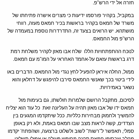
חזרה אל ידי הרש"פ.
במקביל, בקהיר פורסמו ידיעות כי מצרים אישרה פתיחתו של
משרד של חמאס בקהיר בראשות בכיר חמאס מעזה, רווחי
מושתהא. יש הרואים בצעד זה, התדרדרות נוספת במעמדה של
הרש"פ מול החמאס.
לנוכח ההתפתחויות הללו שלח אבו מאזן לקהיר משלחת רמת
דרג בראשות עזאם על-אחמד האחראי על המו"מ עם חמאס.
ממול, החלה איראן להפעיל לחץ נגדי מול החמאס. הדברים באו
לידי ביטוי בכך שאנשי החמאס סירבו להיפגש על דחלאן והוא
נשאר באמירויות.
לסיכום, מתקבל הרושם שלמרות חולשתו, גם בעימות מול
חמאס ידו של אבו מאזן תהיה על העליונה זאת כל עוד הוא יצליח
להמשיך ולחמוק מבחירות כלליות. ככל שיתקדמו המגעים בין
הצדדים, קשה לראות מצב שבו חמאס באמת, ולא רק באופן
סמלי, תאפשר ל"רשות" לשוב ולשלוט ברצועה, ושהפתח' יקדמו
מהלך שבסופו חמאס תהנה מחופש פעולה או אפילו תשלוט