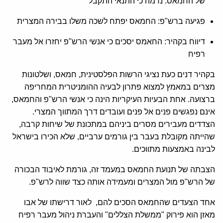
של החמאס. נדמה כי התנאי התקבל
פגיעה ברש"פ: החמאס יפתח לשכה משלו בבירה המצרית
דיווח בקהיר: החאמס יסכים כי אנשי הרש"פ יחזרו אל מעבר
רפיח
בקהיר דנים כעת נציגי הרשות הפלסטינית, חמאס, ושלטונות
מצרים במאמץ למצוא פתרון לבעיה ההומניטרית המחריפה
ברצועה. אחת הבעיות העיקריות הינה כי אנשי הרש"פ והחמאס,
אינם נפגשים פנים אל פנים ועובדים דרך המתווך המצרי.
הצדדים מעבירים מסרים ביניהם במתכונת של שיחות קרבה,
שהייתה מקובלת בעבר בין גורמים ערביים, שלא הכירו בישראל
לבינה באמצעות מתווכים.
הצבתה של תנועת החמאס במעמד זה, גורמת לאיבוד הבכורה
של הרש"פ מול המצרים ומעמידה אותה כצד שווה לרש"פ.
אחד הצעדים שהחמאס הסכים להם, לאור דרישתו של אבו
מאזן הוא פירוק "ממשלת הצללים" והעברת ניהול מעבר רפיח