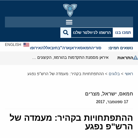
תמכו בנו
הרשמו לניוזלטר שלנו
ENGLISH
נושאים חמים:
סוריה
חמאס
איראן
ארה”ב
חזבאללה
אירופה
אנטישמיות
התראות
איראן מסמנת התקדמות בהורמוז, הקיצונים מנסים לבלום
ראשי
>
בלוגים
>
ההתפתחויות בקהיר: מעמדה של הרש"פ נפגע
חמאס
,
ישראל
,
מצרים
17 ספטמבר, 2017
ההתפתחויות בקהיר: מעמדה של
הרש"פ נפגע