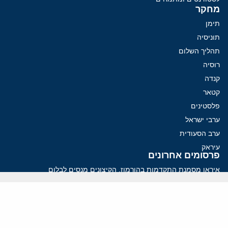
מחקר
תימן
תוניסיה
תהליך השלום
רוסיה
קנדה
קטאר
פלסטינים
ערבי ישראל
ערב הסעודית
עיראק
פרסומים אחרונים
איראן מסמנת התקדמות בהורמוז, הקיצונים מנסים לבלום
קמפיזם: איך דוקטרינה קומוניסטית עיצבה את היחס לישראל במערב
נקמה בכותרות, הסכם בחדרים: איראן מתקרבת לפתיחת הורמוז
עסקה מסוכנת: מועצת השלום של טראמפ וחמאס
הים התיכון עשוי להיות החזית הבאה של איראן