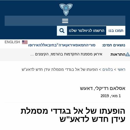
תמכו בנו
הרשמו לניוזלטר שלנו
ENGLISH
נושאים חמים:
סוריה
חמאס
איראן
ארה”ב
חזבאללה
אירופה
אנטישמיות
התראות
איראן מסמנת התקדמות בהורמוז, הקיצונים מנסים לבלום
ראשי
>
בלוגים
>
הופעתו של אל בגדדי מסמלת עידן חדש לדאע"ש
אסלאם רדיקלי
,
דאעש
1 מאי, 2019
הופעתו של אל בגדדי מסמלת
עידן חדש לדאע"ש