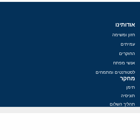
אודותינו
חזון ומשימה
עמיתים
החוקרים
אנשי מפתח
לסטודנטים ומתמחים
מחקר
תימן
תוניסיה
תהליך השלום
רוסיה
קנדה
קטאר
פלסטינים