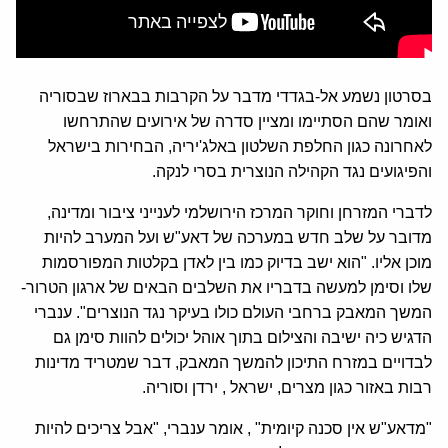
בסרטון נשמע אל-בגדדי מדבר על הקרבות בבארוז שבסוריה
ואומר שהם הסתיימו ומציין סדרה של אירועים שהתרחשו
לאחרונה כגון החלפת השלטון באלג'יריה, הבחירות בישראל
והפיגועים נגד הקהילה הנוצרית בסרי לנקה.
לדברי המזרחן וחוקר המרכז הירושלמי לענייני ציבור ומדינה,
מדובר על שלב חדש במערכה של דאע"ש ועל המערב להיות
מוכן אליו. "הוא ישב בדיוק כמו בין לאדן בקלטות המפורסמות
שלו וסימן למעשה בדבריו את השלבים הבאים של ארגון הטרור-
המשך המאבק ברחבי העולם כולו בעיקר נגד הנוצרים". ענברי
הדגיש כיה ישיבה והצילום בתוך אוהל יכולים להוות סימן גם
לבדויים במזרח התיכון להמשך המאבק, דבר שמטריד מדינות
רבות באזור כגון מצרים, ישראל , ירדן וסוריה.
"מדאע"ש אין סכנה קיומית" , אומר ענברי, "אבל צריכים להיות