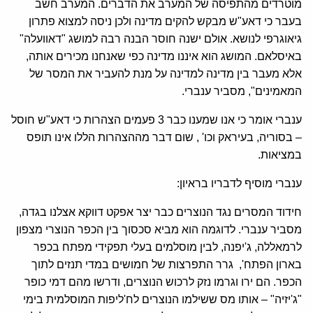
מוטרדים מהתפיסה של המערב את הדברים. המערב חשב
בעבר כי דאע"ש מבקש להקים מדינה ולכן ניסה למצוא פתרון
גיאוגרפי לנושא. אולם ישנה חוסר הבנה רבה למושג "דאוועלה"
באיסלאם. המושג הוא איננו מדינה כפי שאנחנו מכירים אותה,
אלא מעבר בין מדינה למדינה על מנת להעביר את המסר של
המאמינים", מסביר ענברי.
ענברי אומר כי אנו שמענו כבר 3 פעמים הצהרות כי דאע"ש חוסל
– בסוריה, בעיראק וכו' , שום דבר מההצהרות הללו אינו תופס
במציאות.
ענברי מוסיף לדבריו בראיון:
חידוד המסרים נגד הנוצרים כבר יצר אפקט דווקא אצלנו בגדה,
מסביר ענברי. לדוגמה הוא מביא סכסוך בין הכפר הנוצרי מצפון
לרמאללה, ג'יפנה, לבין מוסלמים בעלי תפקידי מפתח בכפר
בארון הפתח', גרר התפרצות של חמושים במדי תנזים לתוך
הכפר. הם ירו וגרמו נזק לרכוש הנוצרים, ודרשו מהם דמי כופר
"ג'יזיה" – אותו מס ששילמו הנוצרים לח'ליפות המוסלמית בימי