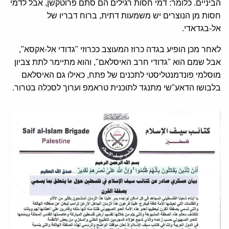
הביניים. כלומר: דמי חסות רגילים הם סתם פרוטקשן, אבל לדמי
חסות מן הנוצרים יש משמעות דתית, ברוח דבריו של
אל-בגדאדי.
לאחר מכן הופיע בגדה כרוז המעוצב ככרוזי "גדודי אל-אקסא",
אבל שמם הוא "גדודי חרב האיסלאם", והוא מתיימר לתת צביון
מוסלמי פונדמנטליסטי לתכנים של פתח, כאילו גם האיסלאם
בלבושו הדאע"שי מתנגד לתוכנית טראמפ וערוך לסכלה בטרור.