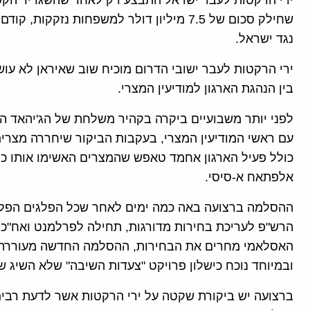
ירי הרקטות לעבר ישראל התבצע רק לאחר שהשגריר הקט
שחילק סכום של 7.5 מיליון דולר למשפחות נ
נגד ישראל.
ירי הרקטות לעבר ישובי הדרום מוכיח שוב שאיראן לא ע
בין הנהגת הארגון למודיעין המצרי.
לפני יותר משבועיים ביקרה בקהיר משלחת של הג'יהאד ה
כולל פעיל הארגון אחמד טאפש שהמצרים האשימו אותו כי 
אלפתאח א-סיסי.
ההסלמה ברצועה באה כמה ימים לאחר שכל הפלגים הפלסטי
הרש"פ לעריכת בחירות מדורגות, תחילה לפרלמנט ואח"כ ל
האסלאמי מחרים את הבחירות, ההסלמה החדשה מעוררת 
ובמיוחד נוכח כישלון פרויקט "צעדות השיבה" שלא השיג ש
ברצועה יש ביקורת שקטה על ירי הרקטות אשר לדעת רבי