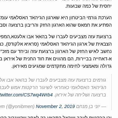
יחסית של כמה שבועות.
הערכת גורמי הביטחון היא שארגון הג'יהאד האסלאמי עומד
הפתיע את חמאס שהוא הארגון החזק והריבון ברצועה וסביר
ברצועת עזה מצביעים לעברו של בהאא' אבו אלעטא,המפק
הצבאית של ארגון הג'יהאד האסלאמי (סראיא אלקודס), כמ
נחשב לאיש החזק של הארגון ברצועת עזה וביחד עם מזכ"ל
א-דאחייה בביירות, הם מהווים את חוד החנית של איראן ב
גדולה ומאמצעי לחימה מתקדמים שמגיעים מאיראן.
גורמים ברצועת עזה מצביעים לעברו של בהאא' אבו א
הג'יהאד האסלאמי כאחראי לשיגור הרקטות אמש לעבר 
ברצועה ושליחה של איראן.
.twitter.com/CS7wq4Wrb4
— יוני בן מנחם yoni ben menachem (@yonibmen)
November 2, 2019