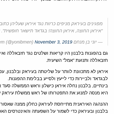
מפגינים בעיראק מניפים כרזות נגד איראן שעליהן כתוב:
"איראן החוצה, איראן החוצה! בגדאד תישאר חופשית".
— יוני בן מנחם yoni ben menachem (@yonibmen)
November 3, 2019
גם בהפגנות בלבנון היו קריאות ושלטים נגד חזבאללה ו
חזבאללה ותנועת "אמל" השיעית.
איראן לא מתכוונת לוותר על שליטתה בעיראק ובלבנון, עפ
לבגדאד ולביירות כדי לייעץ ולסייע בבלימת ההפגנות.
בינתיים, בלבנון נחלה איראן כישלון וראש הממשלה סעד 
היא מנסה למנוע את התפטרותו של ראש ממשלת עיראק ע
ההנהגה האיראנית מתייחסת לעיראק כחלק ממנה שאסור ל
בלבנון ובעיראק כדי לשמור על השפעתה והאינטרסים הא