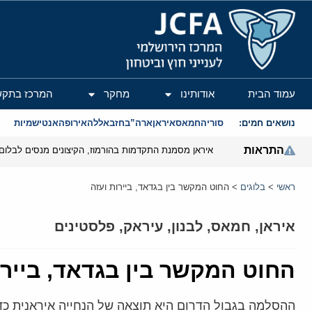
המרכז הירושלמי לענייני חוץ וביטחון
עמוד הבית
אודותינו
מחקר
המרכז בתקש
נושאים חמים:
סוריה
חמאס
איראן
ארה”ב
חזבאללה
אירופה
אנטישמיות
התראות
איראן מסמנת התקדמות בהורמוז, הקיצונים מנסים לבלום
ראשי
>
בלוגים
>
החוט המקשר בין בגדאד, ביירות ועזה
איראן
,
חמאס
,
לבנון
,
עיראק
,
פלסטינים
החוט המקשר בין בגדאד, ביירו
ההסלמה בגבול הדרום היא תוצאה של הנחייה איראנית כדי