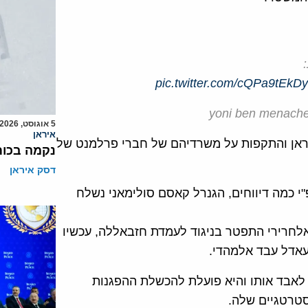
pic.twitter.com/cQPa9tEkDy
5 אוגוסט, 2026
איראן
איראן והתקפות על משרדיהם של חברי פרלמנט של
נקמה בכות
דסק איראן
"י כמה דיווחים, הגנרל קאסם סולימאני נשלח
אלחרירי התפטר בניגוד לעמדת חזבאללה, עכשיו
אדל עבד אלמהדי.
אבד אותו והיא פועלת להכשלת ההפגנות
סטרטגיים שלה.