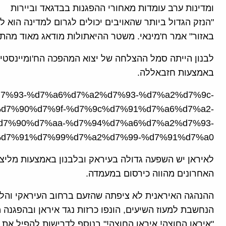
ומדינות ערב עומדות מאחורי ההפגנות בבדגאד וביירות
"הנזק הגדול ביותר שהאויבים יכולים לגרום למדינה הוא 
באזור" אמר ח'מינאי. משטר ההיאתולות מודאג מאוד מהתד
לבנון הייתה סמל ההצלחה של יצוא המהפכה הח'ומיינסטית
באמצעות חזבאללה.
7%95%d7%93-%d7%a6%d7%a2%d7%93-%d7%a2%d7%9c-
d7%90%d7%9f-%d7%9c%d7%91%d7%a6%d7%a2-
d7%90%d7%aa-%d7%94%d7%a6%d7%a2%d7%93-
d7%91%d7%99%d7%a2%d7%99-%d7%91%d7%a0/
לאיראן יש השפעה גדולה בעיראק ובלבנון באמצעות מלי
האחרונים מהווה כירסום במעמדה.
ההנהגה האיראנית לא ציפתה שהזעם ברחוב העיראקי והלבנו
הנחשבת למעוז השיעים, הונפו כרזות נגד איראן ובהפגנה 
"איראן החוצה! איראן החוצה!" בנוסף לדרישות להפיל את