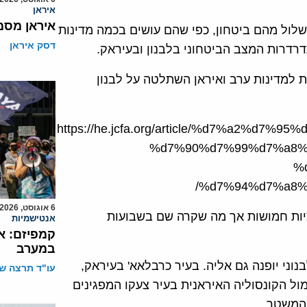
איראן
איראן מסמ
לשלול מהם ביטחון, כפי שהם עושים בכמה מדינות
דסק איראן
רדרות המצב הביטחוני בלבנון ובעיראק.
 למדינות ערב ואיראן השתלטה על לבנון
https://he.jcfa.org/article/%d7%a2%d
%d7%90%d7%99%d7%a8%
%
%d7%94%d7%a8%
6 אוגוסט, 2026
ציות חמושות אך מה שקרה שם בשבועות
אנטישמיות
קמפיזם: א
במערב
ני יופנה גם אליה. בעיר כרבלאא' בעיראק,
עו"ד תרצה שו
מול הקונסוליה האיראנית בעיר צעקו המפגינים
 המשטר.