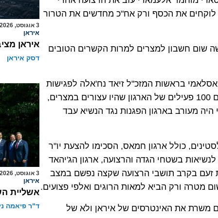
ארי מוחמד אלעמאדי עזב את הרצועה אחרי
זקקות, קודם לוקחים את הכסף ורק אח"כ מחדשים את הטרור
3 אוגוסט, 2026
איראן
איראן מצי
ושה שום חשבון למצרים למרות הקשרים הטובים
דסק איראן
אסלאמי בראשות המזכ"ל זיאד נח'אלה לפגישות
עם ראשי המודיעין המצרי, בעקבות הביקור שיחררה מצרים 100 פעילים של הארגון שהיו עצורים במצרים,
היה מעורב בארגון הפגנות נגד הנשיא עבד
נים, כולל ארגון חמאס, הסכימו להצעת יו"ר
נשיאות בשטחי הגדה והרצועה, ארגון הג'יהאד
זעם בקרב תושבי הרצועה שקצה נפשם במצב
3 אוגוסט, 2026
איראן
ום מטרה ורק הביא למאות הרוגים ואלפי פצועים.
אשליית הש
ד"ר פיאמה ני
ם משרת את האינטרסים של איראן ולא של