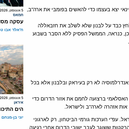
ינאי יצא בעצמו כדי להאשים בפומבי את ארה"ב,
5 אוגוסט, 2026
חמאס
עסקה מסוכ
חץ כבד על לבנון שלא לשלב את חזבאללה
ח'אלד אבו ט
כן, כנראה, הממשל הפסיק ללא הסבר בשבוע
אנדרלמוסיה לא רק בעיראק ובלבנון אלא בכל
ד האסלאמי ברצועה לחמם את אזור הדרום כדי
5 אוגוסט, 2026
איראן
אות אזהרה לארה"ב ולישראל.
הים התיכון
יוני בן-מנחם
. עפ"י הערכות גורמי הביטחון, רק לארגוני
רקטות ששוגר לעבר ישובי הדרום אחרי רגיעה