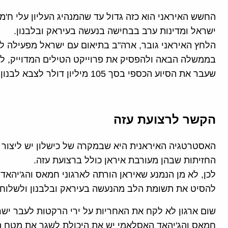
החשש האיראני הוא כזה גדול עד שהמנהיג העליון עלי ח'מ
ישראל ומדינות ערב בבחישה בנעשה בעיראק ובלבנון.
הלחץ האיראני גובר, ארה"ב בתיאום עם ישראל מפעילה ל
בממשלה הבאה ולהפסיק את פרוייקט הטילים המדוייק, ל
שעבר את הסיוע הכספי בסך 105 מיליון דולר לצבא לבנון.
הקשר לרצועת עזה
האסטרטגיה האיראנית היא שבמקרה של כישלון יש ליצור 
החזיתות שבהן מעורבת איראן כולל ברצועת עזה.
לכן, לא מן הנמנע שאיראן הורתה לארגוני חמאס והג'יהא
להסיט את תשומת הלב מהנעשה בעיראק ובלבנון ולשלוח 
שום ארגון לא לקח את האחריות על ירי הרקטות לעבר ישראל
חמאס והג'יהאד האסלאמי יש את היכולת לשגר את מטח ה