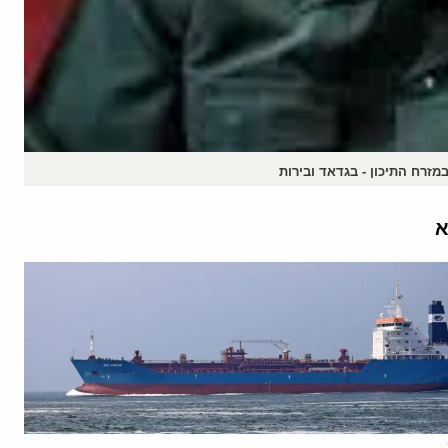
זרח התיכון - בגדאד ובירות
א