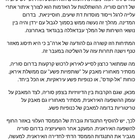
של דרום סוריה. ההשתלטות על האדמות הוא לצורך איתור אתרי
עלייה לרגל וייסוד מוסדות דת שיעים, חוסייניאת, בדרום
המדינה. מהלך זה נעשה ממש בסמוך לגבול עם ירדן והיה בין
נושאי השיחות של המלך עבדאללה בבגדאד באחרונה.
המתיחות הזו קשורה גם להודעה של ארה"ב כי היא תיסוג מאזור
טנף וישנה תחרות עזה על השליטה במעבר זה.
מה שמתואר כרצון לסייע לאיראן לרכוש קרקעות בדרום סוריה,
מסתיר מאחוריו מאבק על "שותפויות פשע" עם ממשלת איראן,
כוחות "אל-קודס", או כנופיות פשע עיראקיות, או הכל ביחד.
מכאן, שגם הקרבות בין הדיוויזיות בצפון סוריה, לצד המאבק על
עומק ההשפעה האיראנית, מסתיר מאחוריו גם מאבק על
טריטוריות בדומה למאבק של כנופיות פשע.
לכך, יש להוסיף התנגדות גוברת של הממסד העלווי באזור החוף
להשפעה האיראנית. המעקב אחר השיעיזציה בדרום סוריה
מגביר את התנגדות הממסד הדתי לחדירה האיראנית. למעשה,