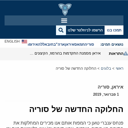
תמכו בנו
הרשמו לניוזלטר שלנו
ENGLISH
נושאים חמים:
סוריה
חמאס
איראן
ארה”ב
חזבאללה
אירופה
אנטישמיות
התראות
איראן מסמנת התקדמות בהורמוז, הקיצונים מנסים לבלום
ראשי
>
בלוגים
>
החלוקה החדשה של סוריה
איראן
,
סוריה
1 פברואר, 2019
החלוקה החדשה של סוריה
פנחס ענברי טוען כי המפות אותם אנו מכירים המחלקות את