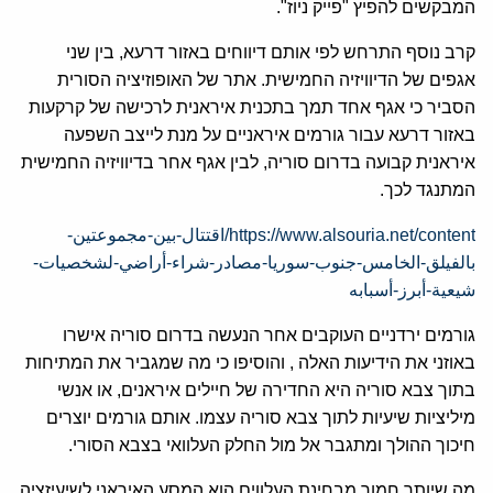
המבקשים להפיץ "פייק ניוז".
קרב נוסף התרחש לפי אותם דיווחים באזור דרעא, בין שני
אגפים של הדיוויזיה החמישית. אתר של האופוזיציה הסורית
הסביר כי אגף אחד תמך בתכנית איראנית לרכישה של קרקעות
באזור דרעא עבור גורמים איראניים על מנת לייצב השפעה
איראנית קבועה בדרום סוריה, לבין אגף אחר בדיוויזיה החמישית
המתנגד לכך.
https://www.alsouria.net/content/اقتتال-بين-مجموعتين-
بالفيلق-الخامس-جنوب-سوريا-مصادر-شراء-أراضي-لشخصيات-
شيعية-أبرز-أسبابه
גורמים ירדניים העוקבים אחר הנעשה בדרום סוריה אישרו
באוזני את הידיעות האלה , והוסיפו כי מה שמגביר את המתיחות
בתוך צבא סוריה היא החדירה של חיילים איראנים, או אנשי
מיליציות שיעיות לתוך צבא סוריה עצמו. אותם גורמים יוצרים
חיכוך ההולך ומתגבר אל מול החלק העלוואי בצבא הסורי.
מה שיותר חמור מבחינת העלווים הוא המסע האיראני לשיעיזציה