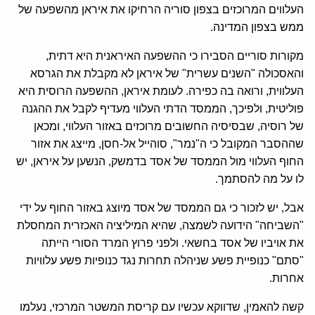
העלווים המרוכזים בצפון סוריה הרחיקו את איראן מהשפעה של
ממש בצפון המדינה.
מקורות סוריים הסבירו כי ההשפעה האיראנית היא דתית,
והאסכולה "השנים עשרית" של איראן לא מקבלת את הגרסא
העלווית, ורואה בה כפירה. לעומת איראן, ההשפעה הרוסית היא
פוליטית, ולפיכך, הממסד הדתי העלווי מעדיף לקבל את ההגנה
של רוסיה, שבסיסיה החשובים מרוכזים באזור העלווי, ומכאן
שההסבר המקובל כי ה"נמר", סוהייל אל-חסן, מייצג את אזור
החוף העלווי מול הממסד של אסד בדמשק, הנשען על איראן, יש
לו על מה להסתמך.
אבל, יש לזכור כי גם הממסד של אסד מיוצג באזור החוף על ידי
"השביחה" הידועה לשמצה, שהיא המיליציה האכזרית המחסלת
את אויביו של אסד בחשאי. ולפני פרוץ המרד הסורי הייתה
"סתם" כנופיית פשע שניהלה תחרות נגד כנופיות פשע עלוויות
אחרות.
קשה להאמין, שדווקא עכשיו עם קריסת המשטר המרכזי, נעלמו