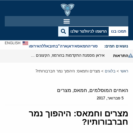
תמכו בנו
הרשמו לניוזלטר שלנו
ENGLISH
נושאים חמים:
סוריה
חמאס
איראן
ארה”ב
חזבאללה
אירופה
אנטישמיות
התראות
איראן מסמנת התקדמות בהורמוז, הקיצונים מנסים לבלום
ראשי
>
בלוגים
>
מצרים וחמאס: היהפוך נמר חברבורותיו?
האחים המוסלמים
,
חמאס
,
מצרים
5 פברואר, 2017
מצרים וחמאס: היהפוך נמר
חברבורותיו?