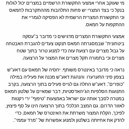
מי שעוקב אחרי אמצעי התקשורת הרשמיים במצרים יכול לגלות
בנקל כי בצד המצרי יש פחות התלהבות מההתקרבות לחמאס
וכי התקשורת המצרית הרשמית לא הפסיקה לגמריי את
ההתקפות על חמאס.
אמצעי התקשורת המצרים מדגישים כי מדובר ב"עסקה
ביטחונית" שבמסגרתה חמאס תנקוט צעדים להגברת האבטחה
על גבול מצרים עם רצועת עזה כדי למנוע טרור בתוך שטח
מצרים וכי בתמורה תקל מצרים את המצור על הרצועה.
נראה כי מדובר באינטרס משותף. יחסיה של חמאס עם דאע"ש
בצפון סיני התערערו והנהגת דאע"ש מכנה את פעיליה במילה
"כופרים". דאע"ש החלה גם לגייס פעילים בתוך הרצועה, בקרב
התנועות הסלפיות הג'יהאדסטיות, דבר שמאיים על שלטון חמאס
במטרה לסבך אותה עם ישראל באמצעות "טיפוף" ירי רקטות
לאזור הדרום. גם המצב הכלכלי בתוך הרצועה הינו על סף פיצוץ,
לפיכך, הקלת המצור משרתת את האינטרס של חמאס, כדי
להדק את אחיזתה בשלטון ולמנוע אפשרות של "מרד עממי".