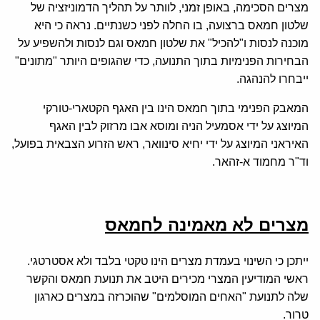
מצרים הסכימה, באופן זמני, לוותר על תהליך הדמוניזציה של
שלטון חמאס ברצועה, בו החלה לפני כשנתיים. נראה כי היא
מוכנה לנסות ו"להכיל" את שלטון חמאס וגם לנסות ולהשפיע על
הבחירות הפנימיות בתוך התנועה, כדי שהגופים היותר "מתונים"
ייבחרו להנהגה.
המאבק הפנימי בתוך חמאס הינו בין האגף הקטארי-טורקי
המיוצג על ידי אסמעיל הניה ומוסא אבו מרזוק לבין האגף
האיראני המיוצג על ידי יחיא סינוואר, ראש הזרוע הצבאית בפועל,
וד"ר מחמוד א-זהאר.
מצרים לא מאמינה לחמאס
ייתכן כי השינוי בעמדת מצרים הינו טקטי בלבד ולא אסטרטגי.
ראשי המודיעין המצרי מכירים היטב את תנועת חמאס והקשר
שלה לתנועת "האחים המוסלמים" שהוכרזה במצרים כארגון
טרור.