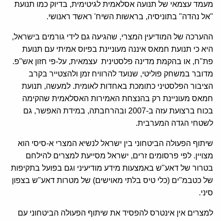
מעמד עצמאי של תנועה אסלאמית לגיטימית, בדיוק כמו תנועת
"אל נהדה" בתוניסיה, בראשות השיח' ראשד ראנושי.
ההערכה של המודיעין המצרי, שהגיעה גם לידי גורמים בישראל,
היא כי תנועת חמאס איננה מעוניינת בפיוס אמיתי עם תנועת
פת"ח, או בהקמת מדינה פלסטינית עצמאית, על-פי חזון אש"פ.
מדובר במשחק פוליטי, שנועד להרוויח זמן ולהצטייר בקרב
הציבור הפלסטיני כתומכת באחדות לאומית. למעשה, תנועת
חמאס מעוניינת רק בהנצחת האמירות האסלאמית שהקימה
בכוח ברצועת עזה ב-2007 ובהרחבתה, במידת האפשר, גם
לשטחי הגדה המערבית.
שיתוף הפעולה הביטחוני בין ישראל לנשיא המצרי א-סיסי הוא
מצויין. לפי פרסומים זרים, ישראל מסייעת למצרים להילחם
בטרור של דאע"ש באמצעות מידע מודיעיני וגם בפועל בתקיפות
של כטבמ"ים (כלי טיס בלתי מאוישים) של מטרות דאע"ש בצפון
סיני.
למצרים אין אינטרס להפסיד את שיתוף הפעולה הביטחוני עם