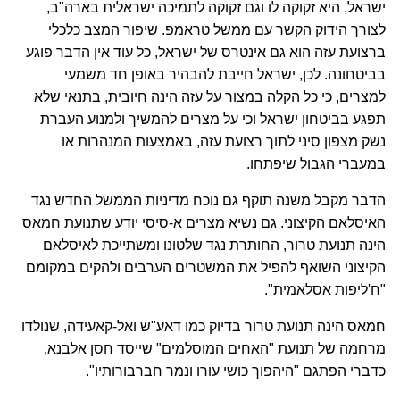
ישראל, היא זקוקה לו וגם זקוקה לתמיכה ישראלית בארה"ב,
לצורך הידוק הקשר עם ממשל טראמפ. שיפור המצב כלכלי
ברצועת עזה הוא גם אינטרס של ישראל, כל עוד אין הדבר פוגע
בביטחונה. לכן, ישראל חייבת להבהיר באופן חד משמעי
למצרים, כי כל הקלה במצור על עזה הינה חיובית, בתנאי שלא
תפגע בביטחון ישראל וכי על מצרים להמשיך ולמנוע העברת
נשק מצפון סיני לתוך רצועת עזה, באמצעות המנהרות או
במעברי הגבול שיפתחו.
הדבר מקבל משנה תוקף גם נוכח מדיניות הממשל החדש נגד
האיסלאם הקיצוני. גם נשיא מצרים א-סיסי יודע שתנועת חמאס
הינה תנועת טרור, החותרת נגד שלטונו ומשתייכת לאיסלאם
הקיצוני השואף להפיל את המשטרים הערבים ולהקים במקומם
"ח'ליפות אסלאמית".
חמאס הינה תנועת טרור בדיוק כמו דאע"ש ואל-קאעידה, שנולדו
מרחמה של תנועת "האחים המוסלמים" שייסד חסן אלבנא,
כדברי הפתגם "היהפוך כושי עורו ונמר חברבורותיו".