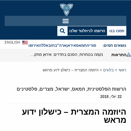
תמכו בנו
הרשמו לניוזלטר שלנו
ENGLISH
נושאים חמים:
סוריה
חמאס
איראן
ארה”ב
חזבאללה
אירופה
אנטישמיות
התראות
נקמה בכותרות, הסכם בחדרים: איראן מתקרבת לפתיחת הורמוז
ראשי
>
בלוגים
>
היוזמה המצרית – כישלון ידוע מראש
הרשות הפלסטינית
,
חמאס
,
ישראל
,
מצרים
,
פלסטינים
22 יולי, 2018
היוזמה המצרית – כישלון ידוע
מראש