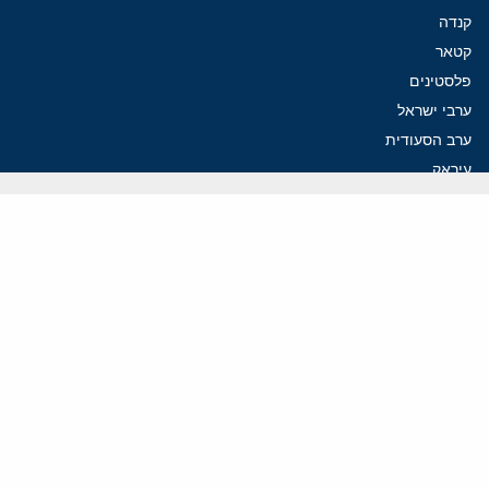
קנדה
קטאר
פלסטינים
ערבי ישראל
ערב הסעודית
עיראק
פרסומים אחרונים
נקמה בכותרות, הסכם בחדרים: איראן מתקרבת לפתיחת הורמוז
עסקה מסוכנת: מועצת השלום של טראמפ וחמאס
הים התיכון עשוי להיות החזית הבאה של איראן
פזשכיאן לא מתפטר: הורמוז והגרעין חושפים משטר ללא יציבות
איראן מציבה תנאים לשיחות: הורמוז תחילה, הגרעין רק בהמשך
ווידאו
YouTube
ארכיון שמע
הרצאות