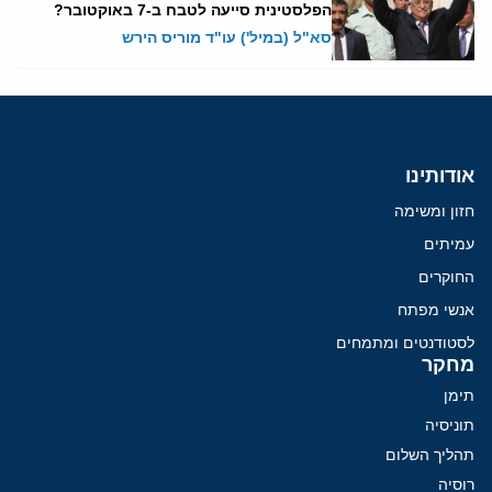
הפלסטינית סייעה לטבח ב-7 באוקטובר?
סא"ל (במיל') עו"ד מוריס הירש
אודותינו
חזון ומשימה
עמיתים
החוקרים
אנשי מפתח
לסטודנטים ומתמחים
מחקר
תימן
תוניסיה
תהליך השלום
רוסיה