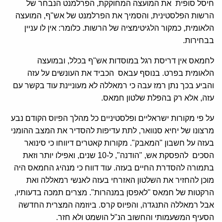
חיסל סופית את המועצה המחוקקת, הפרלמנט הנבחר של
הרשות הפלסטינית, והסמיך את הפרלמנט של אש"ף, המועצה
הלאומית, כמקור הלגיטימציה של הרשות. כלומר: אין לו עניין
בבחירות.
לחמאס אין דריסת רגל במוסדות אש"ף בכלל, ובמועצה
הלאומית בפרט. בנוסף עבאס הכביד את העונשים על עזה
והביע בכך נתן רמז עבה כי רמאללה לא מעוניינת עוד בקשר עם
עזה, אלא רק בהפלת שלטון חמאס.
על פי מקורות ישראליים ופלסטיניים כל מהלך הפיוס הקודם נבע
מרצונו של יחיא סנוואר, לתת עדיפות להסדיר את המצב ההומני
בעזה על חשבון "המאבק". מקורות קאטרים דיווחו כי סינואר
הסכים להפסקת אש, "הודנה", ל-10 שנים, ואפילו יותר וזאת
בתמורה להסדרת החיים בעזה. עוד דווח כי מנהיג החמאס היה
מוכן להחזיר את השלטון האזרחי בעזה לאנשי רמאללה ואת
הרקטות של חמאס "לאפסן במנהרות". מצרים תמכה בדעותיו,
אבל רמאללה התנגדה, והפיוס קרס. ביוזמה המצרית החדשה
הסעיף המשעמותי והחשוב הנ"ל הושמט ולא חזר.