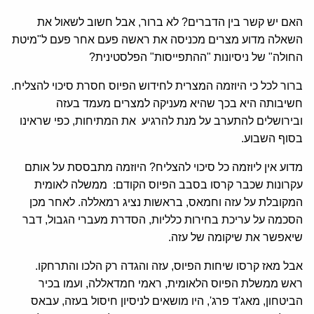
האם יש קשר בין הדברים? לא ברור, אבל חשוב לשאול את
השאלה מדוע מצרים מכניסה את ראשה פעם אחר פעם ל"מיטת
החולה" של ניסיונות "ההתפייסות" הפלסטינית?
ברור לכל כי היוזמה המצרית לחידוש הפיוס חסרת סיכוי להצליח.
חשיבותה היא בכך שהיא מעניקה למצרים מעמד בעזה
ובירושלים להתערב על מנת להרגיע את המתיחות, כפי שראינו
בסוף השבוע.
מדוע אין ליוזמה כל סיכוי להצליח? היוזמה מתבססת על אותם
עקרונות שכבר קרסו בסבב הפיוס הקודם: ממשלה לאומית
המקובלת על עזה וחמאס, בראשות נציג רמאללה. לאחר מכן
הסכמה על עריכת בחירות כלליות, הסדרת מעברי הגבול, דבר
שיאפשר את שיקומה של עזה.
אבל מאז קרסו שיחות הפיוס, עזה והגדה רק הלכו והתרחקו.
ראש ממשלת הפיוס הלאומית, ראמי חמדאללה, ועמו בכיר
הביטחון, מאג'ד פרג', היו מושאים לניסיון חיסול בעזה, עבאס