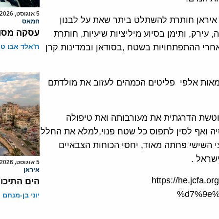
5 אוגוסט, 2026
איראן חותרת להשתלט ביתר שאת על לבנון
חמאס
עסקה מסוכ
ה, עירק, ותימן בסיוע מיליציות שיעיות, חותרת
אחרי ההתפתחויות בשטח ,בסודאן ובמדינות קרן
ח'אלד אבו ט
אות אלפי פליטים הכמהים לעזוב את מולדתם
נוטשת הדרגתית את מעורבותה ואת טיפולה
יה ואף לסין לתפוס כל שטח פנוי,למלא את החלל
 השישי פחתה מאוד, יחסי הכוחות הצבאיים
 ישראל .
5 אוגוסט, 2026
איראן
https://he.jcf
הים התיכון
%d7%9e%
יוני בן-מנחם