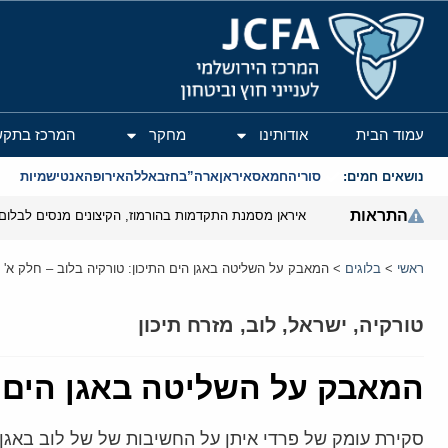
המרכז הירושלמי לענייני חוץ וביטחון
עמוד הבית
אודותינו
מחקר
המרכז בתקש
נושאים חמים:
סוריה
חמאס
איראן
ארה”ב
חזבאללה
אירופה
אנטישמיות
התראות
איראן מסמנת התקדמות בהורמוז, הקיצונים מנסים לבלום
ראשי
>
בלוגים
>
המאבק על השליטה באגן הים התיכון: טורקיה בלוב – חלק א'
טורקיה
,
ישראל
,
לוב
,
מזרח תיכון
המאבק על השליטה באגן הים הת
סקירת עומק של פרדי איתן על החשיבות של של לוב באגן 