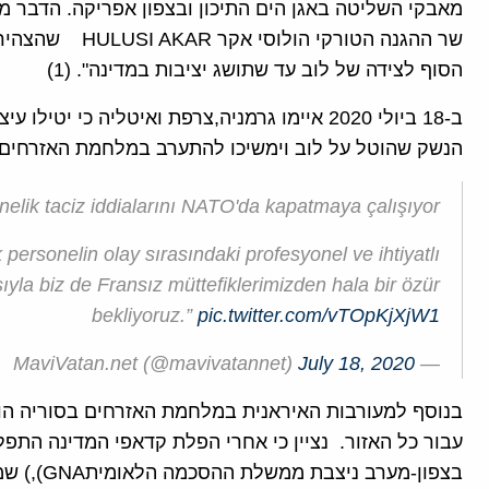
מאבקי השליטה באגן הים התיכון ובצפון אפריקה. הדבר מ
הסוף לצידה של לוב עד שתושג יציבות במדינה". (1)
ב-18 ביולי 2020 איימו גרמניה,צרפת ואיטליה כי
הנשק שהוטל על לוב וימשיכו להתערב במלחמת האזרחים הנמשכת
nelik taciz iddialarını NATO'da kapatmaya çalışıyor
rsonelin olay sırasındaki profesyonel ve ihtiyatlı
ıyla biz de Fransız müttefiklerimizden hala bir özür
bekliyoruz.”
pic.twitter.com/vTOpKjXjW1
July 18, 2020
— MaviVatan.net (@mavivatannet)
בנוסף למעורבות האיראנית במלחמת האזרחים בסוריה הופ
עבור כל האזור. נציין כי אחרי הפלת קדאפי המדינה התפל
בצפון-מער