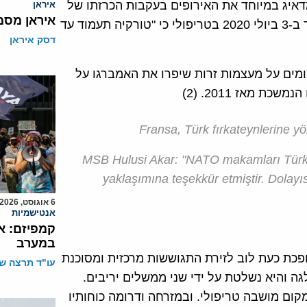
דאיג במיוחד את האירופים בעקבות הכרזתו של
איראן
איראן מסמ
שר ההגנה הטורקי הולוסי אקר HULUSI AKAR שהצהיר ב-3 ביולי 2020 בטריפולי כי "טורקיה תעמוד עד
דסק איראן
 יטילו עיצומים על מעצמות זרות שיפרו את האמברגו על
 מאז 2011. (2)
Fransa, Türk fırkateynlerine yö
MSB Hulusi Akar: "NATO makamları Türk pe
yaklaşımına teşekkür etmiştir. Dolayıs
6 אוגוסט, 2026
אנטישמיות
קמפיזם: א
במערב
כת כעת לוב לזירת התגוששות מרכזית ומסוכנת
עו"ד תרצה שו
גה והיא נשלטת על ידי שני ממשלים יריבים.
ב ניצבת ממשלת ההסכמה הלאומיתGNA),) שמקום מושבה טריפולי. ובמזרחה ודרומה כוחותיו