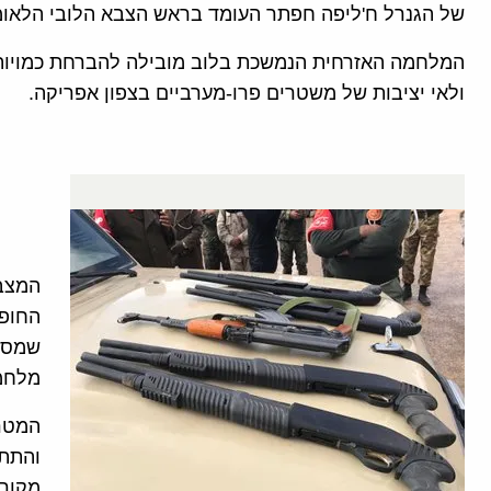
של הגנרל ח'ליפה חפתר העומד בראש הצבא הלובי הלאומי (NA
המלחמה האזרחית הנמשכת בלוב מובילה להברחת כמויות
ולאי יציבות של משטרים פרו-מערביים בצפון אפריקה.
המצב 
החופש
שמסבי
מלחמה
המטרה
והתת-
מקורו