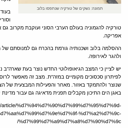
תמונה: נשקים של טורקיה שנתפסו בלוב
בעוד 
וסורי
טורקיה להגמוניה בעולם הערבי הסוני ועוקבת מקרוב גם 
אפריקה.
ההסלמה בלוב ושכנותיה גורמת בהכרח גם למנוסתם של מ
ולהגר לאירופה.
יש לציין כי המצב הגיאופולוטי החדש נוצר בעת שארה"ב 
לפיתרון סכסוכים מקומיים במזה"ת. מצב זה מאפשר לרוס
שנוצר ולהתמקד באזור. מאחר והפעילות המבצעית של הצי
באגן הים התיכון מקבלים תפנית מדאיגה גם עבור מדינת
a.org/article/%d7%94%d7%90%d7%99%d7%95%d7%9d-
d7%aa%d7%99%d7%9e%d7%9f-%d7%a2%d7%9c-
%d7%99%d7%a9%d7%a8%d7%90%d7%9c/