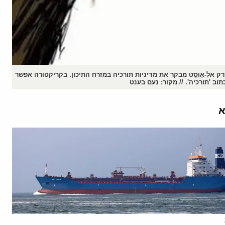
ּרְק אלְ-אַוְסַט מבקר את מדיניות תורכיה במזרח התיכון. בקריקטורה אפשר
ב 'תורכיה'. // מקור: נעם בענט
א