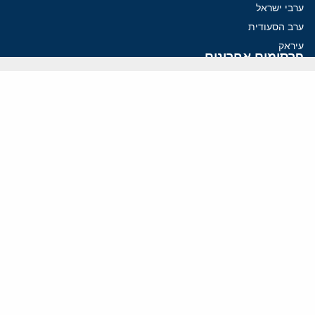
ערבי ישראל
ערב הסעודית
עיראק
פרסומים אחרונים
פזשכיאן רוצה הסדרה, השמרנים באיראן רוצים מנוף לחץ בהורמוז
איראן מסמנת התקדמות בהורמוז, הקיצונים מנסים לבלום
קמפיזם: איך דוקטרינה קומוניסטית עיצבה את היחס לישראל במערב
נקמה בכותרות, הסכם בחדרים: איראן מתקרבת לפתיחת הורמוז
עסקה מסוכנת: מועצת השלום של טראמפ וחמאס
ווידאו
YouTube
ארכיון שמע
הרצאות
המרכז הירושלמי לענייני חוץ וביטחון