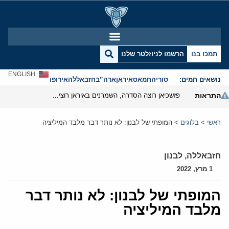
תמכו בנו
הרשמו לניוזלטר שלנו
ENGLISH
נושאים חמים:
סוריה
חמאס
איראן
ארה”ב
חזבאללה
אירופה
אנטישמיות
התראות
פזשכיאן רוצה הסדרה, השמרנים באיראן רוצים מנוף לחץ בהורמוז
ראשי
>
בלוגים
>
המופתי של לבנון: לא נותר דבר מלבד המיליציה
חזבאללה
,
לבנון
1 מרץ, 2022
המופתי של לבנון: לא נותר דבר
מלבד המיליציה