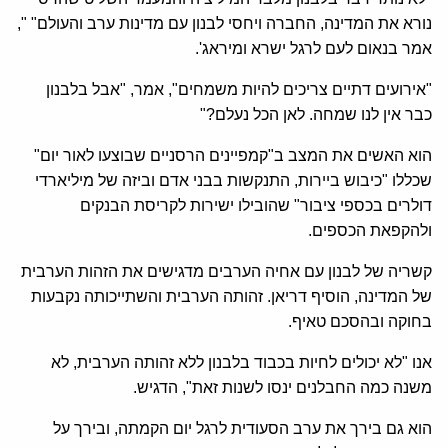
נורא את המדינה, החברה ויחסי לבנון עם מדינות ערב והעולם" ",
אמר בנאום לעם לרגל ישרא ומיראג'.
"אירועים דתיים צריכים להיות משמחים", אמר, "אבל בלבנון
כבר אין לנו שמחה. לאן הכל נעלם?"
הוא האשים את המצב ב"קמפיינים הרסניים שבוצעו לאור יום"
שכללו "כיבוש ביירות, התנקשות בבני אדם וביזה של מיליארדי
דולרים בכספי ציבור" שהובילו ישירות לקריסת הבנקים
ולהקפאת הכספים.
קשריה של לבנון עם אחיה הערבים מדגישים את הזהות הערבית
של המדינה, הוסיף דריאן. זהותה הערבית והשתייכותה נקבעות
בחוקה ובהסכם טאיף.
אנו "לא יכולים לחיות בכבוד בלבנון ללא זהותה הערבית, לא
משנה כמה החבלנים ינסו לשנות זאת", הדגיש.
הוא גם בירך את ערב הסעודית לרגל יום הקמתה, ובירך על