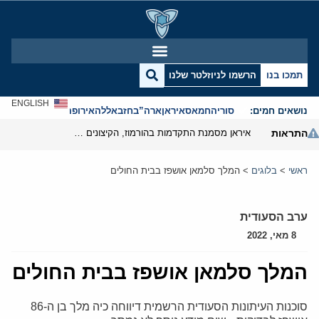
תמכו בנו
הרשמו לניוזלטר שלנו
ENGLISH
נושאים חמים:
סוריה
חמאס
איראן
ארה”ב
חזבאללה
אירופה
אנטישמיות
התראות
איראן מסמנת התקדמות בהורמוז, הקיצונים מנסים לבלום
ראשי
>
בלוגים
>
המלך סלמאן אושפז בבית החולים
ערב הסעודית
8 מאי, 2022
המלך סלמאן אושפז בבית החולים
סוכנות העיתונות הסעודית הרשמית דיווחה כיה מלך בן ה-86