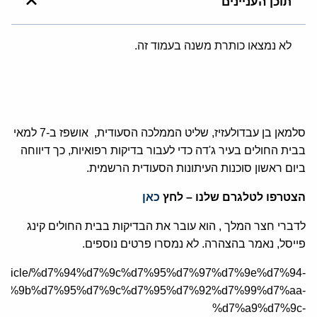
תוכן העניינים
לא נמצאו כותרת משנה בעמוד זה.
סלמאן בן עבדולעזיז, שליט הממלכה הסעודית,
אושפז ב-7 למאי
בבית החולים בעיר ג'דה כדי לעבור בדיקות רפואיות, כך דיווחה
ביום ראשון סוכנות העיתונות הסעודית הרשמית.
הצטרפו לטלגרם שלנו – לחץ
כאן
לדברי חצר המלך , הוא עובר את הבדיקות בבית החולים קינג
פייסל, נאמר בהצהרה. לא נמסרו פרטים נוספים
.
a.org/article/%d7%94%d7%9c%d7%95%d7%97%d7%9e%d7%94-
7%9b%d7%95%d7%9c%d7%95%d7%92%d7%99%d7%aa-
%d7%a9%d7%9c-