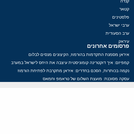
קנדה
קטאר
פלסטינים
ערבי ישראל
ערב הסעודית
עיראק
פרסומים אחרונים
איראן מסמנת התקדמות בהורמוז, הקיצונים מנסים לבלום
קמפיזם: איך דוקטרינה קומוניסטית עיצבה את היחס לישראל במערב
נקמה בכותרות, הסכם בחדרים: איראן מתקרבת לפתיחת הורמוז
עסקה מסוכנת: מועצת השלום של טראמפ וחמאס
הים התיכון עשוי להיות החזית הבאה של איראן
ווידאו
YouTube
ארכיון שמע
הרצאות