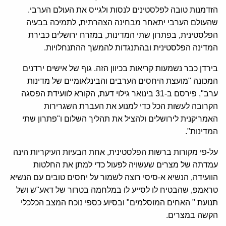
הזדמנות טובה לפלסטינים לנסות ולגייס את העולם הערבי.
שהעולם הערבי יתאחר מבחינה הצהרתית, לתמיכה בבעיה
הפלסטינית, בפתרון שתי המדינות, במזרח ירושלים כבירת
המדינה הפלסטינית ובהתנגדות להמשך ההתנחלויות.
בירדן כבר נשמעות קריאות בכיוון הזה. גוף של אישים ירדנים
המכונה "מועצת היחסים הערבים והבינלאומיים של מדינות
ערב", פירסם ב-31 בינואר גילוי דעת, הקורא לוועידת הפסגה
הקרובה לעשות הכל כדי למנוע את העברת השגרירות
האמריקנית לירושלים ולהציל את תהליך השלום ו"פתרון שתי
המדינות".
על-פי מקורות ברשות הפלסטינית, אחת הבעיות העיקריות הינה
עמדתה של מצרים שעשויה לפעול כדי למתן את החלטות
הוועידה, הנשיא א-סיסי רוצה לשמור על יחסים טובים עם הנשיא
טראמפ, שהבטיח לו לסייע לו במלחמה בטרור של דאע"ש ושל
תנועת " האחים המוסלמים" ובסיוע כספי נוכח המצב הכלכלי
הקשה במצרים.