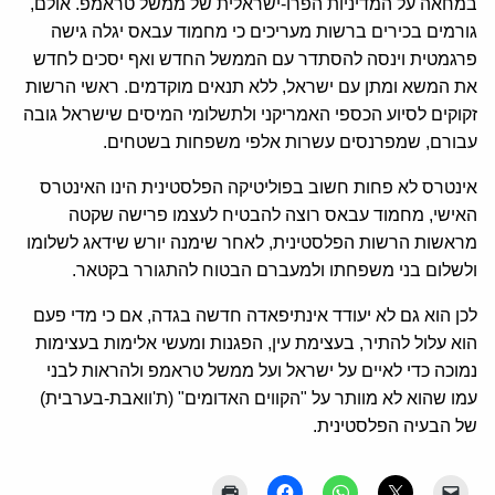
במחאה על המדיניות הפרו-ישראלית של ממשל טראמפ. אולם,
גורמים בכירים ברשות מעריכים כי מחמוד עבאס יגלה גישה
פרגמטית וינסה להסתדר עם הממשל החדש ואף יסכים לחדש
את המשא ומתן עם ישראל, ללא תנאים מוקדמים. ראשי הרשות
זקוקים לסיוע הכספי האמריקני ולתשלומי המיסים שישראל גובה
עבורם, שמפרנסים עשרות אלפי משפחות בשטחים.
אינטרס לא פחות חשוב בפוליטיקה הפלסטינית הינו האינטרס
האישי, מחמוד עבאס רוצה להבטיח לעצמו פרישה שקטה
מראשות הרשות הפלסטינית, לאחר שימנה יורש שידאג לשלומו
ולשלום בני משפחתו ולמעברם הבטוח להתגורר בקטאר.
לכן הוא גם לא יעודד אינתיפאדה חדשה בגדה, אם כי מדי פעם
הוא עלול להתיר, בעצימת עין, הפגנות ומעשי אלימות בעצימות
נמוכה כדי לאיים על ישראל ועל ממשל טראמפ ולהראות לבני
עמו שהוא לא מוותר על "הקווים האדומים" (ת'וואבת-בערבית)
של הבעיה הפלסטינית.