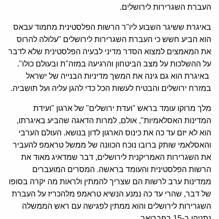
העברת השגרירות לירושלים.
באיגרת ששיגר השבוע ליו"ר הרשות הפלסטינית מחמוד עבאס
הוא הביע חשש כי העברת השגרירות לירושלים "עלולה להרוס
את המאמצים למצוא הסדר מדיני לבעיה הפלסטינית שלא לדבר
על ההשלכות על מצב הביטחון והרגיעה במזה"ת ובעולם כולו".
באיגרת הוא גם גינה את המשך מדיניות הבנייה של ישראל
במזרח ירושלים והבטיח לעשות הכל כדי להגן עליה ועל תושביה.
מלך מרוקו עומד בראש "ועדת ירושלים" של ארגון "ועידת
המדינות האסלאמיות", אולם, למרות הדאגה שהביע באיגרתו,
הוא לא יזם עד כה את כינוס הארגון לדון בנושא. העולם הערבי
והאסלאמי שותק ברובו נוכח הכוונה של ממשל טראמפ להעביר
את השגרירות האמריקנית לירושלים, דבר שמדאיג מאוד את
הרשות הפלסטינית והעומד בראשה. המסרים המועברים
ממדינות ערב לרשות הם שצריך להמתין ולראות מה יקרה בסופו
של דבר, שהרי עד כה נמנע הנשיא טראמפ מלהכריז על העברת
השגרירות לירושלים והוא ממתין לפגישה עם ראש הממשלה
נתניהו ב-15 בפברואר.