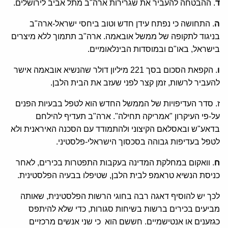
ד
. ההבטחה להעביר את שגרירות ארה"ב מתל אביב לירושלים.
ה
. התחושה כי נפתח עידן חדש וטוב ביחסי ישראל-ארה"ב
בניגוד לתקופה של ממשל אובאמה. ארה"ב תתמוך ללא מיצרים
בישראל, באו"ם ובמוסדות הבינלאומיים.
ו
. הקפאת הסכום בסך 221 מיליון דולר שהנשיא אובאמה אישר
להעביר לרשות, זמן קצר לפני שעזב את הבית הלבן.
ז. סדר העדיפויות של הממשל החדש הוא לטפל בבעיות הפנים
על-פי העיקרון "אמריקה תחילה". ארה"ב תעדיף להילחם
בדאע"ש ובאסלאם הקיצוני ולהתמודד עם הסכנה האיראנית ולא
לטפל בעדיפות גבוהה בסכסוך הישראלי-פלסטיני.
ח
. וואקום במחלקת המדינה בעקבות התפטרות בכירים, לאחר
כניסת הנשיא טראמפ לבית הלבן, שטיפלו בבעיה הפלסטינית.
לכך יש להוסיף דאגה רבה בחוגי הרשות הפלסטינית, שאותה
מביעים בכירים ברשות בשיחות סגורות, כדי שלא להיתפס
כגזענים או אנטישמיים. חששם הוא כי שני אנשים מרכזיים