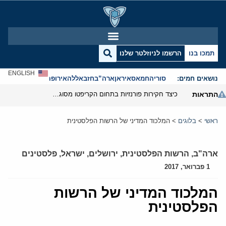
תמכו בנו
הרשמו לניוזלטר שלנו
ENGLISH
נושאים חמים:
סוריה
חמאס
איראן
ארה”ב
חזבאללה
אירופה
אנטישמיות
התראות
כיצד חקירות פורנזיות בתחום הקריפטו מסוגלות לפרק את המערך הפיננסי של משמרות המהפכה
ראשי
>
בלוגים
>
המלכוד המדיני של הרשות הפלסטינית
ארה"ב
,
הרשות הפלסטינית
,
ירושלים
,
ישראל
,
פלסטינים
1 פברואר, 2017
המלכוד המדיני של הרשות
הפלסטינית