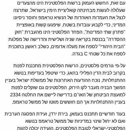
עם זאת, החשש העמוק ברשות הפלסטינית הינו מהצעדים
שעלולה לעשות מבחינתה קואליציית הימין בישראל, שתרצה
לנצל את העמדות האוהדות של הנשיא טראמפ וחוסר ניסיונו
המדיני, כדי לקבוע עובדות בשטח, שיפגעו קשות באופציית
"פתרון שתי המדינות". הפחד הפלסטיני הינו מהעברת "חוק
ההסדרה" בכנסת בקריאה שניה ושלישית והדרישה של מפלגת
"הבית היהודי" לספח את מעלה אדומים, כשלב ראשון בתוכנית
לספח את כל שטחי C בגדה.
על-פי גורמים פלסטינים, הרשות הפלסטינית מתכננת לפנות
בקרוב לבית הדין הפלילי בהאג, כדי שיטפל בעדיפות בנושא
ההתנחלויות, נוכח ההודעות האחרונות של ממשלת ישראל בעניין
המשך הבניה מעבר לקו הירוק. הפלסטינים גם שוקלים לפנות
למועצת הביטחון של האו"ם בדרישה ליישם את החלטה 2334
בעניין ההתנחלויות אך הם חוששים מווטו של ממשל טראמפ.
בעוד חודשיים תתכנס בעמאן, בירת ירדן, ועידת הפסגה הערבית
ואם לא יחול שינוי במדיניות של ממשל טראמפ בנושא
הפלסטיני-ישראלי לטובת הפלסטינים, הועידה יכולה להוות