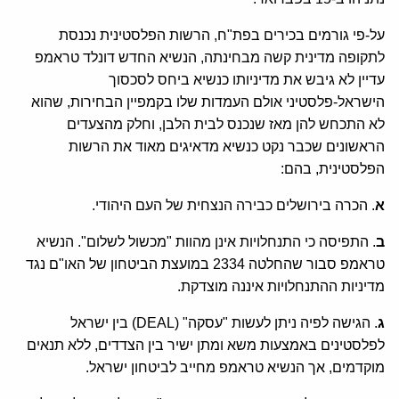
על-פי גורמים בכירים בפת"ח, הרשות הפלסטינית נכנסת
לתקופה מדינית קשה מבחינתה, הנשיא החדש דונלד טראמפ
עדיין לא גיבש את מדיניותו כנשיא ביחס לסכסוך
הישראל-פלסטיני אולם העמדות שלו בקמפיין הבחירות, שהוא
לא התכחש להן מאז שנכנס לבית הלבן, וחלק מהצעדים
הראשונים שכבר נקט כנשיא מדאיגים מאוד את הרשות
הפלסטינית, בהם:
א
. הכרה בירושלים כבירה הנצחית של העם היהודי.
ב
. התפיסה כי התנחלויות אינן מהוות "מכשול לשלום". הנשיא
טראמפ סבור שהחלטה 2334 במועצת הביטחון של האו"ם נגד
מדיניות ההתנחלויות איננה מוצדקת.
ג
. הגישה לפיה ניתן לעשות "עסקה" (DEAL) בין ישראל
לפלסטינים באמצעות משא ומתן ישיר בין הצדדים, ללא תנאים
מוקדמים, אך הנשיא טראמפ מחייב לביטחון ישראל.