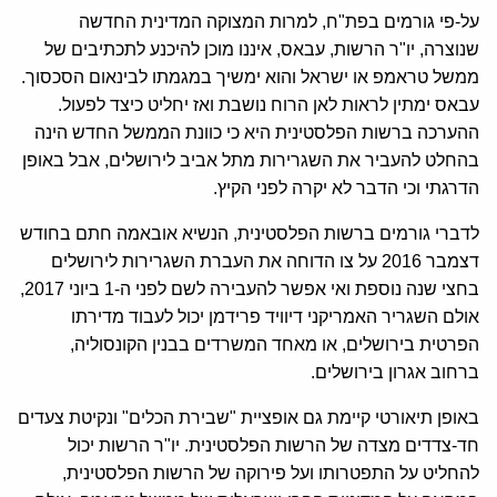
על-פי גורמים בפת"ח, למרות המצוקה המדינית החדשה
שנוצרה, יו"ר הרשות, עבאס, איננו מוכן להיכנע לתכתיבים של
ממשל טראמפ או ישראל והוא ימשיך במגמתו לבינאום הסכסוך.
עבאס ימתין לראות לאן הרוח נושבת ואז יחליט כיצד לפעול.
ההערכה ברשות הפלסטינית היא כי כוונת הממשל החדש הינה
בהחלט להעביר את השגרירות מתל אביב לירושלים, אבל באופן
הדרגתי וכי הדבר לא יקרה לפני הקיץ.
לדברי גורמים ברשות הפלסטינית, הנשיא אובאמה חתם בחודש
דצמבר 2016 על צו הדוחה את העברת השגרירות לירושלים
בחצי שנה נוספת ואי אפשר להעבירה לשם לפני ה-1 ביוני 2017,
אולם השגריר האמריקני דיוויד פרידמן יכול לעבוד מדירתו
הפרטית בירושלים, או מאחד המשרדים בבנין הקונסוליה,
ברחוב אגרון בירושלים.
באופן תיאורטי קיימת גם אופציית "שבירת הכלים" ונקיטת צעדים
חד-צדדים מצדה של הרשות הפלסטינית. יו"ר הרשות יכול
להחליט על התפטרותו ועל פירוקה של הרשות הפלסטינית,