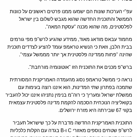
עפ"י הערכות שונות הם ישמעו ממנו פרטים ראשונים על כוונות
הממשל והתוכנית החדשה שהוא מגבש לשלום בין ישראל
לפלסטינים, מה שהוא מכנה "עסקת המאה".
מחמוד עבאס מודאג מאוד, ממידע שהגיע לרש"פ מפי גורמים
בבית הלבן, וזאת כי הנשיא טראמפ עומד להציע לצדדים תוכנית
שהינה "פחות ממדינה פלסטינית אך יותר מממשל עצמי".
ברש"פ מכנים את התוכנית הזו "אוטונומיה מורחבת".
נראה כי ממשל טראמפ נסוג מהעמדה האמריקנית המסורתית
שתמכה בפתרון שתי המדינות, הוא איננו רוצה בעימות עם
ממשלת ישראל ומעריך כי רוה"מ בנימין נתניהו איננו יכול להעביר
בקואליציה הנוכחית הסכמה להקמת מדינה פלסטינית עצמאית
בקווי 67 שבירתה היא מזרח ירושלים.
התוכנית האמריקנית החדשה מדברת על כך שישראל תעביר
לרש"פ שטחים נוספים מאזורי C ו-B בגדה עם הקלות כלכליות