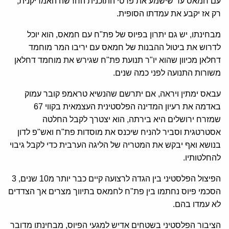
עם חמאס עד שישמע את פרטי התוכנית החדשה האמריקנית,
רק אז יקבע את עמדתו הסופית.
מבחינתו, יש גם יתרון בפיוס של פת"ח עם חמאס, הוא יוכל
לדרוש את ביטול ההבנות של חמאס עם יריבו המר מוחמד
דחלאן מכיוון שהוא יו"ר תנועת פת"ח שגירש את מוחמד דחלאן
משורות התנועה לפני כמה שנים.
עבאס ימתין ויראה, אם יתרשם שהנשיא טראמפ קובר עמוק
באדמה את רעיון המדינה הפלסטינית העצמאית בקווי 67
שמזרח ירושלים היא בירתה, הוא יצטרך לקבל החלטה
אסטרטגית וסביר להניח שיכנס את מוסדות פת"ח ואש"פ לדון
בנושא ואף יבקש את המטריה של הליגה הערבית כדי לקבל גיבוי
להחלטותיו.
הפיצול הפלסטיני בין הגדה לרצועה קיים כבר יותר מ10 שנים, 3
הסכמי פיוס נחתמו בין פת"ח לחמאס בתיווך מצרים אך הצדדים
לא עמדו בהם.
הציבור הפלסטיני בשטחים אדיש למגעי הפיוס, מבחינתו מדובר