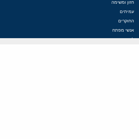
חזון ומשימה
עמיתים
החוקרים
אנשי מפתח
לסטודנטים ומתמחים
מחקר
תימן
תוניסיה
תהליך השלום
רוסיה
קנדה
קטאר
פלסטינים
ערבי ישראל
ערב הסעודית
עיראק
פרסומים אחרונים