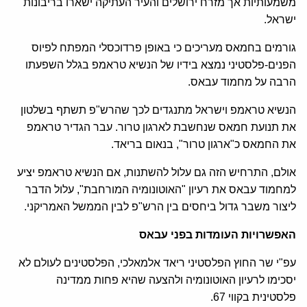
משמעותיות אך מזרח ירושלים והעיר העתיקה ישארו בריבונות
ישראל.
גורמים בחמאס מעריכים כי באופן פרדוכסלי המפתח לפיוס
הפנים-פלסטיני נמצא בידיו של הנשיא טראמפ בגלל השפעתו
הרבה על מחמוד עבאס.
הנשיא טראמפ וישראל מתנגדים לכך שהרש"פ תשתף בשלטון
את תנועת חמאס שנחשבת לארגון טרור. עבר הגדיר טראמפ
את החמאס כ"ארגון טרור", בנאום בריאד.
אולם, התרחיש הזה גם עלול להשתנות, אם הנשיא טראמפ יציע
למחמוד עבאס את רעיון "האוטונומיה המורחבת", עלול הדבר
ליצור משבר גדול ביחסים בין הרש"פ לבין הממשל האמריקני.
האפשרויות העומדות בפני עבאס
עפ"י שר החוץ הפלסטיני ריאד אלמאלכי, הפלסטינים לעולם לא
יסכימו לרעיון האוטונומיה ולהצעה שהיא פחות ממדינה
פלסטינית בקווי 67.