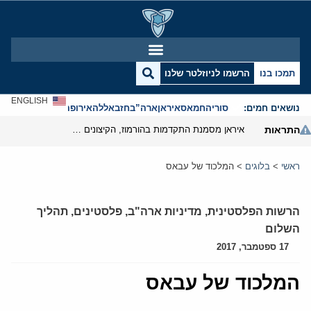
תמכו בנו
הרשמו לניוזלטר שלנו
ENGLISH
נושאים חמים:
סוריה
חמאס
איראן
ארה”ב
חזבאללה
אירופה
אנטישמיות
התראות
איראן מסמנת התקדמות בהורמוז, הקיצונים מנסים לבלום
ראשי
>
בלוגים
>
המלכוד של עבאס
הרשות הפלסטינית
,
מדיניות ארה"ב
,
פלסטינים
,
תהליך
השלום
17 ספטמבר, 2017
המלכוד של עבאס