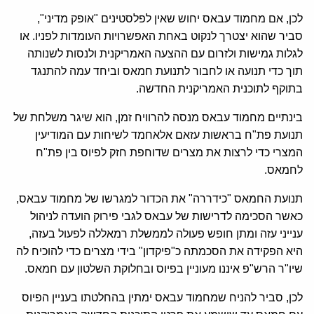
לכן, אם מחמוד עבאס יחוש שאין לפלסטינים "אופק מדיני",
סביר שהוא יצטרך לנקוט באחת האפשרויות העומדות לפניו. או
לגלות גמישות ולזרום עם ההצעה האמריקנית ולנסות לשנותה
תוך כדי תנועה או לחבור לתנועת חמאס וביחד עמה להתנגד
בתוקף לתוכנית האמריקנית החדשה.
בינתיים מחמוד עבאס מנסה להרוויח זמן, הוא שיגר משלחת של
תנועת פת"ח בראשות עזאם אלאחמד לשיחות עם המודיעין
המצרי כדי לרצות את מצרים שדוחפת חזק לפיוס בין פת"ח
לחמאס.
תנועת החמאס "כידררה" את הכדור למגרשו של מחמוד עבאס,
כאשר הסכימה לדרישות של עבאס לגבי פירוק הועדה לניהול
ענייני עזה ומתן חופש פעולה לממשלת רמאללה לפעול בעזה,
היא הפקידה את הסכמתה כ"פיקדון" בידי מצרים כדי להוכיח לה
שיו"ר הרש"פ איננו מעוניין בפיוס ובחלוקת השלטון עם חמאס.
לכן, סביר להניח שמחמוד עבאס ימתין בהחלטתו בעניין הפיוס