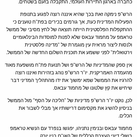
כחברה בארגון התיירות העולמי, התקבלה בזעם בשטחים.
הרש"פ נימקה זאת בכך שהיא איננה רוצה לפגוע בתנופת
הפעילות המדינית כעת, אך גורמים בכירים בפת"ח טוענים כי
ההתקפלות הפלסטינית הייתה תוצאה של לחץ מסיבי של ממשל
טראמפ על מחמוד עבאס שלא לפנות למוסדות הבינלאומיים
ולנסות ליצור מראית עין מוגמרת של "מדינה פלסטינית
וירטואלית" לפני ששמע את תוכנית השלום החדשה של הממשל.
אין ספק שהמדיניות של הרש"פ ושל תנועת פת"ח מושפעת מאוד
מהעמדה האמריקנית. יו"ר הרש"פ נוהג בזהירות ואיננו רוצה
להרגיז את הממשל שמא ימשוך את ידו מהתהליך המדיני דבר
שיחיש את קץ שלטונו של מחמוד עבאס.
לכן, נוקט יו"ר הרש"פ מדיניות של "הליכה על הסף" מול הממשל
בניסיון להשיג את מקסימום דרישותיו אך מבלי לשבור את
הכלים.
מחמוד עבאס ובנימין נתניהו, יפגשו בנפרד עם הנשיא טראמפ
בשולי דיוני העצרת הכללית של האו"ם בניו יורק.