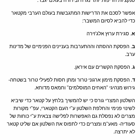
סנקציות חריפות יותר נגדה ובידודה בעולם יגבר.
אפשר לסכם את הדרישות המתגבשות בעולם הערבי מקטאר
כדי להביא לסיום המשבר:
א
. סגירת ערוץ אלג'זירה
ב
. הפסקת ההסתה וההתערבות בעניינים הפנימיים של מדינות
ערב.
ג
. הפסקת הקשרים עם איראן.
ד
. הפסקת מימון ארגוני טרור ומתן חסות לפעילי טרור בשטחה-
גירוש מנהיגי "האחים המוסלמים" וחמאס מדוחא.
השלטון המצרי גורס כי יש להמשיך בלחץ על קטאר כדי שיביא
לשינוי פנימי והחלפת השלטון ע"י העם הקטארי, עפ"י מקורות
מצרים לא נפסלת גם האפשרות לפלישה צבאית ע"י כוחות של
סעודיה- מאע"מ ומצרים כדי לתפוס את השלטון אם שליט קטאר
לא יתרצה.