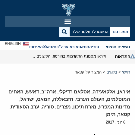
תמכו בנו
הרשמו לניוזלטר שלנו
ENGLISH
נושאים חמים:
סוריה
חמאס
איראן
ארה”ב
חזבאללה
אירופה
אנטישמיות
התראות
איראן מסמנת התקדמות בהורמוז, הקיצונים מנסים לבלום
ראשי
>
בלוגים
>
המצור על קטאר
איראן
,
אלקאעידה
,
אסלאם רדיקלי
,
ארה"ב
,
דאעש
,
האחים
המוסלמים
,
העולם הערבי
,
חזבאללה
,
חמאס
,
ישראל
,
מדינות המפרץ
,
מזרח תיכון
,
מצרים
,
סוריה
,
ערב הסעודית
,
קטאר
,
תימן
6 יוני, 2017