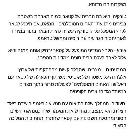
מפקדותיהם מדוחא.
טורקיה- היא בת הברית של קטאר וכמוה מארחת בשטחה
בכירים מתנועת "האחים המוסלמים" וחמאס, אם תיכנע קטאר
ללחץ המפעל עליה, טורקיה עשויה להיות הבאה בתור במיוחד
לאור יחסיה הגרועים עם רוסיה וממשל טראמפ.
איראן- הלחץ המדיני המופעל על קטאר ירחיק אותה ממנה והיא
עלול לאבד בעלת ברית סונית ממדינות המפרץ.
המרויחים
– מצרים- שסבלה קשות מההתקפות של ערוץ
אלג'זירה על משטרו של א-סיסי ומשיתוף הפעולה של קטאר עם
דאע"ש ו"האחים המוסלמים" לפעולות טרור בתוך מצרים
במיוחד נגד הנוצרים הקופטים.
סעודיה- המהלך שלה בתיאום עם הנשיא טראמפ בועידת ריאד
הצליח, היא ממצבת מחדש את המעמד שלה כמנהיגת העולם
הסוני ומחסלת חשבונות עם קטאר שחתרה תחת בית המלוכה
הסעודי.