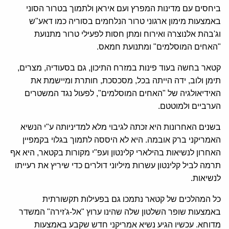
ביחסים עם מדינות המפרץ ועם איראן ולתמוך בטרור הסוני
באמצעות מימון ארגוני טרור הנלחמים בסוריה כמו דאע"ש
וג'בהת אלנוצרה ואירוח ומתן חסות לפעילי טרור מתנועת
"האחים המוסלמים" ומתנועת חמאס.
קטאר בחשה בעוד פינות במזרח התיכון, גם בסעודיה, מצרים,
תימן ולוב, ידה הייתה בכל, מסכסכת, חותרת ומיישמת את
האידיאולגיה של "האחים המוסלמים", לפעול נגד המשטרים
הערביים ולמוטטם.
בשנים האחרונות היא זכתה לגיבוי מלא למדיניותה ע"י הנשיא
האמריקני ברק אובמה. היא לא היססה לתמוך בגלוי בקמפיין
האחרון לנשיאות בהילארי קלינטון ועפ"י מקורות בקטאר, היא אף
תרמה לביל קלינטון עשרות מיליוני דולרים כדי שיריץ את רעייתו
לנשיאות.
כל המהלכים של קטאר נתמכו גם בפעילות תקשורתית
באמצעות שופר השלטון שלה שהינו ערוץ "אל-ג'זירה" המשדר
מדוחא. עכשיו הגיע נשיא אמריקני חדש שקבע באמצעות