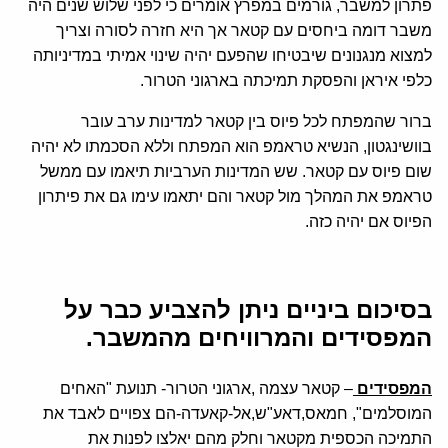
פתרון למשבר, גורמים במפרץ אומרים כי לפני שלוש שנים היה
משבר דומה ביחסים עם קטאר אך היא חזרה לסורה וצריך
למצוא מנגנונים שיבטיחו שהפעם יהיה שינוי אמיתי במדיניותה
כלפי איראן והפסקת תמיכתה בארגוני הטרור.
ברור שהמפתח לכל פיוס בין קטאר למדינות ערב עובר
בוושינגטון, הנשיא טראמפ הוא המפתח וללא הסכמתו לא יהיה
שום פיוס עם קטאר. שש המדינות הערביות תיאמו עם ממשל
טראמפ את המהלך מול קטאר והם יתאמו עימו גם את פיתרון
הפיוס אם יהיה כזה.
בסיכום ביניים ניתן להצביע כבר על
המפסידים והמרוויחים מהמשבר.
המפסידים
– קטאר עצמה ,ארגוני הטרור- תנועת "האחים
המוסלמים", חמאס,דאע"ש,אל-קאעדה-הם צפויים לאבד את
התמיכה הכספית מקטאר וחלק מהם יאלצו לפנות את