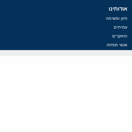
אודותינו
חזון ומשימה
עמיתים
החוקרים
אנשי מפתח
לסטודנטים ומתמחים
מחקר
תימן
תוניסיה
תהליך השלום
רוסיה
קנדה
קטאר
פלסטינים
ערבי ישראל
ערב הסעודית