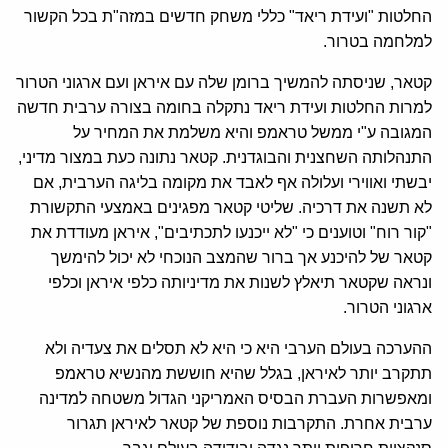
החלטות "ועידת ריאד" כללי משחק חדשים במזה"ת בכל הקשור
למלחמה בטרור.
קטאר, שניסתה להמשיך ברומן שלה עם איראן ועם ארגוני הטרור
למרות החלטות ועידת ריאד נתקלה בחומה בצורה ערבית חדשה
המגובה ע"י ממשל טראמפ והיא משלמת את המחיר על
התנהלותה השחצנית והבוגדנית. קטאר נתונה כעת במצור מדיני,
יבשתי ואווירי ועלולה אף לאבד את מקומה בליגה הערבית, אם
לא תשנה את דרכיה. שליטי קטאר מפגינים באמצעי התקשורת
"קור רוח" וטוענים כי "לא ייכנעו לתכתיבים", איראן מעודדת את
קטאר של להיכנע אך ברור שהמצב הנוכחי לא יכול להימשך
ונראה שקטאר תיאלץ לשנות את מדיניותה כלפי איראן וכלפי
ארגוני הטרור.
ההערכה בעולם הערבי היא כי היא לא תסלים את צעדיה ולא
תתקרב יותר לאיראן, בגלל שהיא חוששת מהנשיא טראמפ
ומאפשרות העברת הבסיס האמריקני הגדול משטחה למדינה
ערבית אחרת. התקרבות נוספת של קטאר לאיראן תגרור