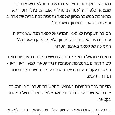
כמובן שמהלך כזה מחייב את תמיכתה המלאה של ארה"ב
שמציגה כלפי חוץ "עמדה נייטרלית ואובייקטיבית", רוסיה לא
מתערבת במשבר מכיוון שקטאר נתפסת כבת ברית של ארה"ב
והמשבר נראה כ "סכסוך משפחתי".
הסיבה העיקרית לצונאמי המדיני על קטאר מצד שש מדינות
ערביות הינו הערכתן כי הביטחון הלאומי שלהן נפגע בגלל
התמיכה של קטאר בארגוני הטרור.
נראה כי ממשל טראמפ, ביחד עם שש המדינות הערביות רוצה
ליצור תקדים באמצעות הסנקציות נגד קטאר "למען יראו ויראו"-
המסר בעקבות ועידת ריאד הוא כי כל מדינה שתתמוך בטרור
תנודה ותיענש.
מדינות ערב מבהירות באמצעי התקשורת הערביים כי המטרה
איננה הענשת העם בנסיכות קטאר אלא שינוי דרכו של המשטר
בקטאר.
ברקע כבר החלו מאמצי התיווך של כווית ועומאן בניסיון למצוא