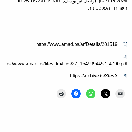
וואסל אבו יוסוף (واصل ابو يوسف), המזכיר הכללית של חזית
השחרור הפלסטינית
https://www.amad.ps/ar/Details/281519
[1]
[2]
https://www.amad.ps/files_lib/files/27_1549994457_4790.pdf
https://archive.is/XiesA
[3]