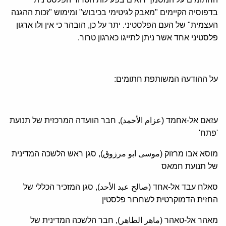
בדפוסיה הקיימים "מאבק לגיטימי בכיבוש" ומימוש "זכות ההגנה
העצמית" של העם הפלסטיני. יתר על כן, הובהר כי אין ולו ארגון
פלסטיני אחד אשר ניתן לתייגו כארגון טרור.
על ההודעה המשותפת חתומים:
עזאם אל-אחמד (عزام الأحمد), חבר הוועדה המרכזית של תנועת
'פתח'
מוסא אבו מרזוק (موسى ابو مرزوق), סגן ראש הלשכה המדינית
של תנועת חמאס
סאלח עבד אל-אחד (صالح عبد الأحد), סגן המזכיר הכללי של
החזית הדמוקרטית לשחרור פלסטין
מאהר אל-טאהר (ماهر الطاهر), חבר הלשכה המדינית של