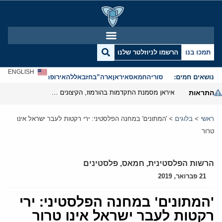
תמכו בנו
הרשמו לניוזלטר שלנו
ENGLISH
נושאים חמים:
סוריה
חמאס
איראן
ארה”ב
חזבאללה
אירופה
אנטישמיות
התראות
איראן מסמנת התקדמות בהורמוז, הקיצונים מנסים לבלום
ראשי
>
בלוגים
>
'המתונים' במחנה הפלסטיני: ירי רקטות לעבר ישראל אינו
טרור
הרשות הפלסטינית
,
חמאס
,
פלסטינים
21 פברואר, 2019
'המתונים' במחנה הפלסטיני: ירי
רקטות לעבר ישראל אינו טרור