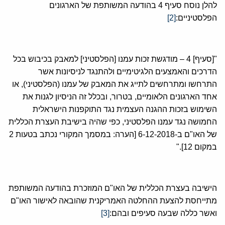
להלן נוסח סעיף 4 בהודעה המשותפת של הארגונים
הפלסטיניים:
[2]
"[סעיף] 4 – מודגשת זכות עמנו [הפלסטיני] למאבק בכיבוש בכל
הדרכים והאמצעים הלגיטימיים ולהתנגד לניסיונות אשר
התרחשו ומתרחשים לתייג את המאבק של עמנו (הפלסטיני), או
אחד הארגונים הלאומיים, בטרור, ובכלל זה הניסיון לגנות את
השימוש בזכות ההגנה העצמית נגד התוקפנות הישראלית
החמושה נגד עמנו הפלסטיני, כפי שהיה בישיבת העצרת הכללית
של האו"ם ב-6-12-2018 [הערה: במסמך המקורי נכתב בטעות 2
במקום 12]."
הישיבה בעצרת הכללית של האו"ם המוזכרת בהודעה המשותפת
מתייחסת להצעת ההחלטה האמריקנית שהובאה לאישור האו"ם
ואשר כללה שבעה סעיפים ובהם:
[3]