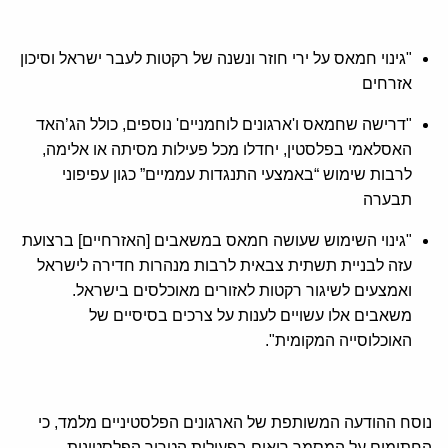
"גינוי חמאס על ירי חוזר ונשנה של רקטות לעבר ישראל וסיכון
אזרחים
"דרישה שחמאס ו'ארגונים לוחמניים' נוספים, כולל הג’האד
האסלאמי בפלסטין, יחדלו מכל פעילות מסיתה או אלימה,
לרבות שימוש “באמצעי התנגדות עממיים” כגון עפיפוני
תבערה
"גינוי השימוש שעושה חמאס במשאבים [האזרחיים] ברצועת
עזה לבניית תשתית צבאית לרבות מנהרות חדירה לישראל
ואמצעים לשיגור רקטות לאזורים מאוכלסים בישראל.
משאבים אלו עשויים לענות על צרכים בסיסיים של
האוכלוסייה המקומית".
נוסח ההודעה המשותפת של הארגונים הפלסטיניים מלמד, כי
החתומים על המסמך רואים בפעילות הטרור הפלסטינית