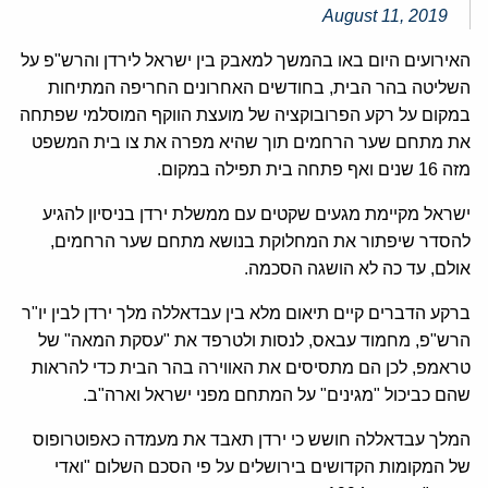
August 11, 2019
האירועים היום באו בהמשך למאבק בין ישראל לירדן והרש"פ על
השליטה בהר הבית, בחודשים האחרונים החריפה המתיחות
במקום על רקע הפרובוקציה של מועצת הווקף המוסלמי שפתחה
את מתחם שער הרחמים תוך שהיא מפרה את צו בית המשפט
מזה 16 שנים ואף פתחה בית תפילה במקום.
ישראל מקיימת מגעים שקטים עם ממשלת ירדן בניסיון להגיע
להסדר שיפתור את המחלוקת בנושא מתחם שער הרחמים,
אולם, עד כה לא הושגה הסכמה.
ברקע הדברים קיים תיאום מלא בין עבדאללה מלך ירדן לבין יו"ר
הרש"פ, מחמוד עבאס, לנסות ולטרפד את "עסקת המאה" של
טראמפ, לכן הם מתסיסים את האווירה בהר הבית כדי להראות
שהם כביכול "מגינים" על המתחם מפני ישראל וארה"ב.
המלך עבדאללה חושש כי ירדן תאבד את מעמדה כאפוטרופוס
של המקומות הקדושים בירושלים על פי הסכם השלום "ואדי