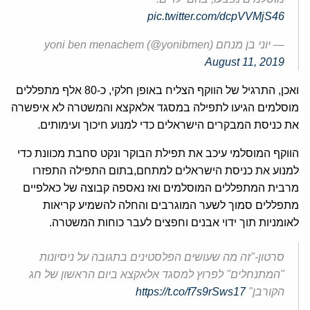
pic.twitter.com/dcpVVMjS46
— יוני בן מנחם yoni ben menachem (@yonibmen)
August 11, 2019
ואכן, התרגיל של הווקף הצליח באופן חלקי, כ-80 אלף מתפללים
מוסלמים הגיעו לתפילה במסגד אלאקצא והמשטרה לא איפשרה
את כניסת המבקרים הישראלים כדי למנוע חיכוך ועימותים.
הווקף המוסלמי עיכב את תפילת הבוקר ונקט סחבת מכוונת כדי
למנוע את כניסת הישראלים למתחם,בתום התפילה התפזרו
מרבית המתפללים המוסלמים ואז נאספה קבוצה של כאלפיים
מתפללים סמוך לשער המוגרבים והחלה להשמיע קריאות
לאומניות תוך ידוי אבנים וחפצים לעבר כוחות המשטרה.
סרטון-"זה מה שעושים הפלסטינים בתגובה על ניסיונות
"המתנחלים" לפרוץ למסגד אלאקצא ביום הראשון של חג
הקורבן"
https://t.co/f7s9rSws17