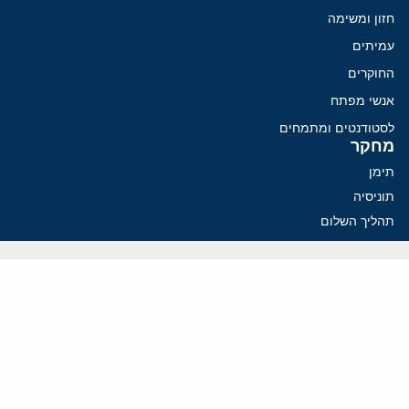
חזון ומשימה
עמיתים
החוקרים
אנשי מפתח
לסטודנטים ומתמחים
מחקר
תימן
תוניסיה
תהליך השלום
רוסיה
קנדה
קטאר
פלסטינים
ערבי ישראל
ערב הסעודית
עיראק
פרסומים אחרונים