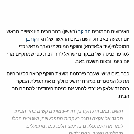
האירועים החמורים
הבוקר
(ראשון) בהר הבית היו צפויים מראש.
יום תשעה באב חל השנה ביום הראשון של חג
הקורבן
המוסלמי(עיד אלאדחא) והווקף המוסלמי נערך מראש כדי
לטרפד כניסה של מבקרים ישראל להר הבית כפי שמתקיים מדי
יום ביומו ובצום תשעה באב.
כבר ביום שישי שעבר פירסמה מועצת הווקף קריאה לסגור היום
את כל המסגדים במזרח ירושלים ולקיים את תפילת הבוקר
במסגד אלאקצא "כדי למנוע את כניסת היהודים" למתחם הר
הבית.
תשעה באב וחג הקורבן יחדיו-עימותים קשים בהר הבית:
מסגד אל-אקצה נסגר בעקבות התפרעויות, ושוטרים החלו
לפזר את המתפללים ברימוני הלם. כמה מתפללים
מוסלמים נפצעו, בהם ילדים.