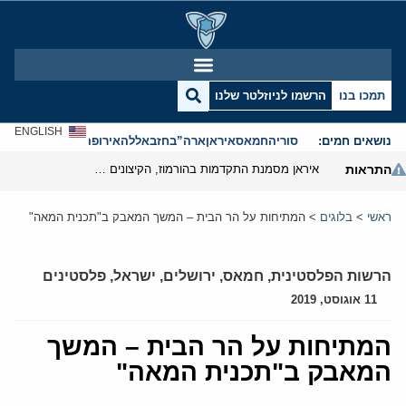
תמכו בנו
הרשמו לניוזלטר שלנו
ENGLISH
נושאים חמים:
סוריה
חמאס
איראן
ארה”ב
חזבאללה
אירופה
אנטישמיות
התראות
איראן מסמנת התקדמות בהורמוז, הקיצונים מנסים לבלום
ראשי
>
בלוגים
>
המתיחות על הר הבית – המשך המאבק ב"תכנית המאה"
הרשות הפלסטינית
,
חמאס
,
ירושלים
,
ישראל
,
פלסטינים
11 אוגוסט, 2019
המתיחות על הר הבית – המשך
המאבק ב"תכנית המאה"