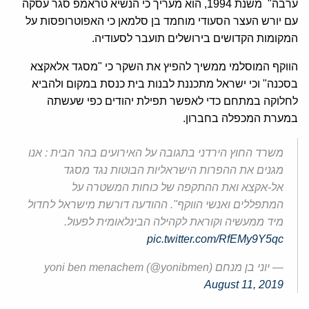
ערבה" משנת 1994, הוא מעריך כי הנשיא טראמפ סגר עסקה
עם יורש העצר הסעודי מוחמד בן סלמאן כי האפוטרופסות על
המקומות הקדושים בירושלים תועבר לסעודיה.
הווקף המוסלמי ממשיך להפיץ את השקר כי "מסגד אלאקצא
בסכנה" וכי ישראל מתכננת לבנות בית כנסת במקום ולהביא
לחלוקה במתחם כדי לאפשר תפילת יהודים כפי שעשתה
במערת המכפלה בחברון.
משרד החוץ הירדני בתגובה על האירועים בהר הבית : אנו
מגנים את ההפרות הישראליות הבוטות נגד מסגד
אל-אקצא ואת ההתקפה של כוחות המשטרה על
המתפללים ואנשי הווקף". ההודעה דורשת מישראל לחדול
מיד ממעשיה וקוראת לקהילה הבינלאומית לפעול.
pic.twitter.com/RfEMy9Y5qc
— יוני בן מנחם yoni ben menachem (@yonibmen)
August 11, 2019