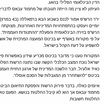
הדין הבינלאומי הפלילי בהאג.
העיתון לא ציין מה הייתה תגובתו של מחמוד עבאס לדברי
יו"ר הרש"פ א
יומיים ויעסקו בהתפתחויות המדיניות האחרונות, מצוקתה 
הרש"פ בזירה הבינלאומית והפעלת "ההתנגדות העממית".
על פי מקורות באש"ף יש בכינוס המועצה המרכזית של אש"
להשפיע על דעת הקהל בישראל.
המקורות טענו כי מדובר בכינוס מכריע שידון באפשרות פ
ישראל נוכח המצב הכלכלי הקשה שבו נתונה הרשות הפלס
כאיד אלע'ול, חבר הלשכה המדינית של ארגון החזית העממי
בכינוס "להשתחרר מן המגבלות של הסכם אוסלו".
איומים כאלה, בדבר פירוק הרשות והפסקת התיאום הביטח
מחמוד עבאס אך הוא לא קיבל החלטות בנושא. הפעם טועני
החלטות חשובות.