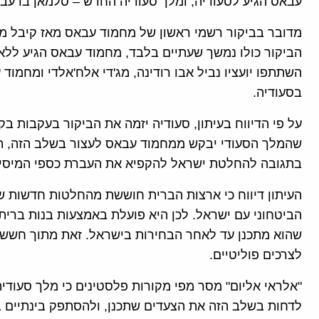
עבאס הגיע לסעודיה, ומלך סעודיה החדש – סלמאן בו עבד
מדובר בביקור רשמי ראשון של מחמוד עבאס מאז קיבל מל
הביקור כולו נמשך שעתיים בלבד, מחמוד עבאס הגיע ללא מ
השתתפו יועציו נביל אבו רודינה, מג'די אלח'אלדי ומחמו
בסעודיה.
על פי הדיווח בעיתון, סעודיה יזמה את הביקור בעקבות בק
שהמלך הסעודי יבקש ממחמוד עבאס לעצור בשלב הזה, תכנ
בתגובה להחלטת ישראל להקפיא את העברת כספי המיסים
העיתון דיווח כי ארצות הברית חוששת מהחלטות חדשות 
הביטחוני עם ישראל. לכן היא פועלת באמצעות בנות בר
שהוא מתכנן עד לאחר הבחירות בישראל. זאת מתוך חשש ש
לצרכים פוליטיים.
"אלראי אליום" מסר מפי מקורות פלסטינים כי מלך סעודי
לדחות בשלב הזה את הצעדים שתכנן, ולהסתפק בינתיים