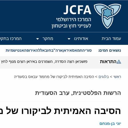
המרכז הירושלמי לענייני חוץ וביטחון
עמוד הבית
אודותינו
מחקר
המרכז בתקש
נושאים חמים:
סוריה
חמאס
איראן
ארה”ב
חזבאללה
אירופה
אנטישמיות
התראות
פזשכיאן רוצה הסדרה, השמרנים באיראן רוצים מנוף לחץ ב
ראשי
>
בלוגים
>
הסיבה האמיתית לביקורו של מחמוד עבאס בסעודיה
הרשות הפלסטינית
,
ערב הסעודית
הסיבה האמיתית לביקורו של 
יוני בן-מנחם