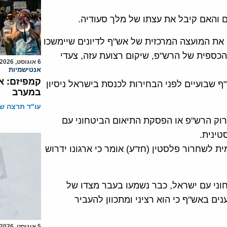
ם והאם קיבל את עצתו של מלך סעודיה.
מור לכנס בשבוע הבא ברמאללה (ב4 במרץ) את המועצה המרכזית של אש"ף לדיונים שיימשכו
הכספית של הרש"פ, שיקום רצועת עזה, צעדי
6 אוגוסט, 2026
אנטישמיות
קמפיזם: א
ף שבועיים לפני הבחירות לכנסת בישראל ניסיון
במערב
עו"ד תרצה שו
ירוק הרש"פ או הפסקת התיאום הביטחוני עם
טינית.
ת לשחרור פלסטין (חז"ע) אומר כי ארגונו ידרוש
וני עם ישראל, כבר נשמעו בעבר מצדו של
ם באש"ף כי הוא רציני ומתכוון להעביר
5 אוגוסט, 2026