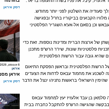
בהורמוז
 אלעזיז, קיבל את פניו בשדה התעופה בריאד.
דסק איראן
ך סעודיה את השלטון לפני יותר מחודש.
לוויו הקבועים בביקוריו בחו"ל ובפגישה
ד עבאש וכן בסאם אל-אע'א השגריר הפלסטיני
שתן של ארצות הברית ומדינות נוספות. זאת כדי
יות פלסטיניות שונות, שיו"ר הרש"פ מתכנן
 שהיא גובה עבור הרשות הפלסטינית.
6 אוגוסט, 2026
של הרשות הפלסטינית ובראשן הפסקת התיאום
איראן
יתה לשכנע את מחמוד עבאס לדחות את הצעדים
איראן מסמ
הימין הישראלי בראשות נתניהו ינצל את הדבר
דסק איראן
ה סלמאן בן עבד אלעזיז יעץ למחמוד עבאס
 בבקשה שהגישה הרש"פ להתקבל כחברה בבית