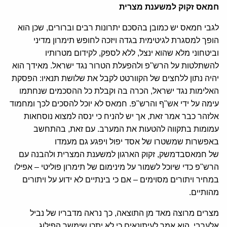
חמאס זקוק למשענת מצרית
לגבי חמאס יש כמובן בהסכם יתרונות רבים וברורים, שכן הוא
הופך למסגרת לגיטימית בגדה ויזכה לחופש תימרון מדיני
וביטחוני מלא שהוא ינצל, ללא לספק, לקידום מטרותיו
להשתלטות על הרש"פ ולהפעלת הטרור נגד ישראל. מאידך הוא
יהיה נתון ללחצים של הקוורטט לקבל את שלושת תנאיו: הפסקת
האלימות נגד ישראל, הכרה בה וקבלת כל ההסכמים שנחתמו
עימה על ידי אש"ף והרש"פ. חמאס לא יוכל להסכים לכך ומחמוד
אלזהר כבר אמר זאת, אך יש להניח כי ינסה למצוא נוסחאות
עמומות בתקווה להטעות את המערב. עם זאת, בהתחשב
באפשרות שמשטרו של אסד יפול ויפגע גם מעמדו
של חמאסבדמשק, זקוק הארגון למשענת המצרית ולהבנה עם
הרש"פ כדי שיוכל לשמור על מינימום של תימרון פוליטי – אפילו
במחיר ויתורים מסוימים – אם כי בינתיים לא ידוע על ויתורים
מהותיים.
מצרים מרוצה מאד מן התוצאה, כך נראה מדבריו של נביל
אלערבי. הוא אמר לעיתונאים כי לא יתכן שימשך הפילוג