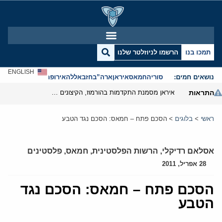
תמכו בנו
הרשמו לניוזלטר שלנו
ENGLISH
נושאים חמים:
סוריה
חמאס
איראן
ארה”ב
חזבאללה
אירופה
אנטישמיות
התראות
איראן מסמנת התקדמות בהורמוז, הקיצונים מנסים לבלום
ראשי
>
בלוגים
>
הסכם פתח – חמאס: הסכם נגד הטבע
אסלאם רדיקלי
,
הרשות הפלסטינית
,
חמאס
,
פלסטינים
28 אפריל, 2011
הסכם פתח – חמאס: הסכם נגד
הטבע