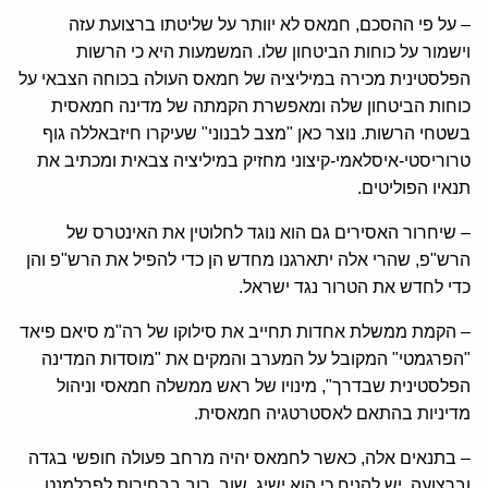
– על פי ההסכם, חמאס לא יוותר על שליטתו ברצועת עזה
וישמור על כוחות הביטחון שלו. המשמעות היא כי הרשות
הפלסטינית מכירה במיליציה של חמאס העולה בכוחה הצבאי על
כוחות הביטחון שלה ומאפשרת הקמתה של מדינה חמאסית
בשטחי הרשות. נוצר כאן "מצב לבנוני" שעיקרו חיזבאללה גוף
טרוריסטי-איסלאמי-קיצוני מחזיק במיליציה צבאית ומכתיב את
תנאיו הפוליטים.
– שיחרור האסירים גם הוא נוגד לחלוטין את האינטרס של
הרש"פ, שהרי אלה יתארגנו מחדש הן כדי להפיל את הרש"פ והן
כדי לחדש את הטרור נגד ישראל.
– הקמת ממשלת אחדות תחייב את סילוקו של רה"מ סיאם פיאד
"הפרגמטי" המקובל על המערב והמקים את "מוסדות המדינה
הפלסטינית שבדרך", מינויו של ראש ממשלה חמאסי וניהול
מדיניות בהתאם לאסטרטגיה חמאסית.
– בתנאים אלה, כאשר לחמאס יהיה מרחב פעולה חופשי בגדה
וברצועה, יש להניח כי הוא ישיג, שוב, רוב בבחירות לפרלמנט