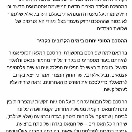
המהפכה הולידה מצרים חדשה המיישמת אסטרטגיה חדשה וכי
היא שומרת על מעמדה המנהיגותי בעולם הערבי. אלא שלגמרי
לא בטוח שההסכם יחזיק מעמד בצל ניגודי האינטרסים של
שלושת הצדדים.
ההסכם הסופי יחתם בימים הקרובים בקהיר
בהתאם למה שפורסם בתקשורת, ההסכם המלא והסופי אמור
להיחתם בעוד מספר ימים בקהיר על ידי מחמוד עבאס וח'אלד
משעל, בנוכחות ראשי כל הפלגים הפלסטינים ואישים פלסטינים
עצמאים. נביל אלערבי, שר החוץ המצרי, אמר כי ייצא בקרוב
לרמאללה כדי לסכם את הפרטים האחרונים. נראה שיהיה עליו
לעמול קשות.
ההסכם כולל הבנות עקרוניות על הסוגיות הקשות שמפרידות בין
פתח לחמאס: הקמת ממשלת אחדות, הקמת וועדה עליונה
לביטחון שתפקח על כוחות ביטחון בגדה וברצועה (שלא ישולבו),
שיחרור כל האסירים – של חמאס בגדה ושל פתח ברצועה,
עריכת בחירות לפרלמנט ולנשיאות, רפורמה במבנה אש"ף וקיום