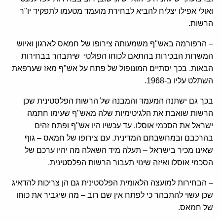
ואולי אפילו יצליח להביא לבחירת מועמד מטעמו לתפקיד יו"ר
הרשות.
– הרפורמה באש"ף משמעותה צירופו של חמאס לארגון ואיוש
המשרות הבכירות בהתאם לכוחו הפולטי שיתבהר בבחירות
הבאות. בכך יסתיים המונופול של פתח על אש"ף מאז שערפאת
השתלט עליו ב-1968.
בכך גם ישתנה המעמד והמבנה של הרשות הפלסטינית שכן
הרשות שואבת את הלגיטימיות שלה מאש"ף שעימו חתמה
ישראל את הסכמי אוסלו. עד עכשיו היו אש"ף ופתח זהים
בהרכבם ובמחשבתם המדינית. עם צירופו של חמאס – גוף
שאינו מכיר בישראל – תעלה מיד השאלה מה יהיו ערכם של
הסכמי אוסלו ואיזה שינוי תעבור הרשות הפלסטינית.
– הבחירות למועצה הלאומית הפלסטינית גם הן צריכות להדאיג
שכן עשוי להתבהר כי לפתח אין שם רוב – מה שיגביר את כוחו
של חמאס.