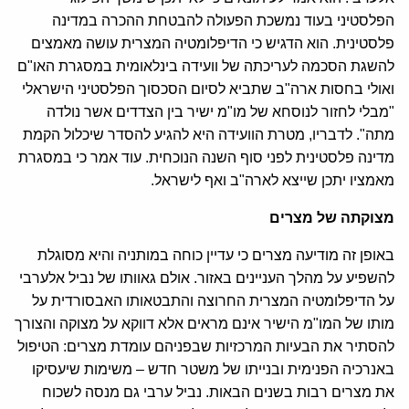
הפלסטיני בעוד נמשכת הפעולה להבטחת ההכרה במדינה
פלסטינית. הוא הדגיש כי הדיפלומטיה המצרית עושה מאמצים
להשגת הסכמה לעריכתה של וועידה בינלאומית במסגרת האו"ם
ואולי בחסות ארה"ב שתביא לסיום הסכסוך הפלסטיני הישראלי
"מבלי לחזור לנוסחא של מו"מ ישיר בין הצדדים אשר נולדה
מתה". לדבריו, מטרת הוועידה היא להגיע להסדר שיכלול הקמת
מדינה פלסטינית לפני סוף השנה הנוכחית. עוד אמר כי במסגרת
מאמציו יתכן שייצא לארה"ב ואף לישראל.
מצוקתה של מצרים
באופן זה מודיעה מצרים כי עדיין כוחה במותניה והיא מסוגלת
להשפיע על מהלך העניינים באזור. אולם גאוותו של נביל אלערבי
על הדיפלומטיה המצרית החרוצה והתבטאותו האבסורדית על
מותו של המו"מ הישיר אינם מראים אלא דווקא על מצוקה והצורך
להסתיר את הבעיות המרכזיות שבפניהם עומדת מצרים: הטיפול
באנרכיה הפנימית ובנייתו של משטר חדש – משימות שיעסיקו
את מצרים רבות בשנים הבאות. נביל ערבי גם מנסה לשכוח