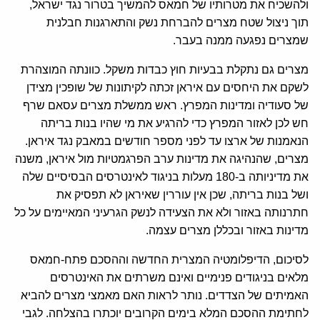
ולהשכיח את מטרותיו של חמאס להמשיך בטרור נגד ישראל,
תוך ניצול שטח מצרים להברחת נשק והתארגנות חבלנית
שמצרים נפגעה ממנה בעבר.
מצרים גם נתקלת בבעיות חוץ כבדות משקל. כוונתה המוצהרת
לשקם את היחסים עם איראן זכתה לקיתונות של שופכין מצידן
של סעודיה ומדינות המפרץ. ראש ממשלת מצרים עסאם שרף
חש לכן לאזור המפרץ כדי להרגיע את מי שהיו בנות בריתה
הנאמנות של ארצו עד לפני מספר חודשים במאבק נגד איראן.
מצרים, שהנהיגה את מדינות ערב הפרגמטיות מול איראן, משנה
את מדיניותה ב-180 מעלות בניגוד לאינטרסים הבסיסיים שלה
ושל בנות בריתה, שכן אין עוררין שאיראן לא תפסיק את
חתרנותה באזור ולא את הצעידה לנשק הגרעיני המאיימים על כל
מדינות באזור ובכללן מצרים עצמה.
לסיכום, הדיפלומטיה המצרית החדשה וההסכם פתח-חמאס
מלאים בניגודים פנימיים ואינם משרתים את האינטרסים
האמיתים של הצדדים. נותר לראות האם מאמצי מצרים להביא
לחתימת ההסכם המלא בימים הקרובים יוכתרו בהצלחה. לגבי