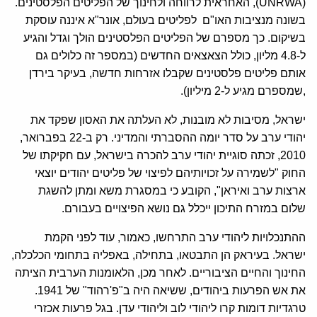
(UNRWA), האחראית לרווחה ולחינוך של הפליטים הפלסטינים.
בשונה מנציבות האו"ם לפליטים בעולם, אונר"א איננה עוסקת
בשיקום. כך מספרם של הפליטים הפלסטינים הולך וגדל והגיע
ל-4.8 מליון, כולל הצאצאים החדשים (במספר זה כלולים גם
אותם פליטים פלסטינים שקבלו אזרחות חדשה, בעיקר בירדן
,שמספרם מגיע ל-2 מיליון).
ישראל, מסיבות לא מובנות, לא העלתה את האסון שפקד את
יהודי ערב על סדר יומה ההסברתי והמדיני. רק ב-22 בפברואר,
2010, זכתה סוגיית יהודי ערב להכרה בישראל, עם חקיקתו של
החוק "לשמירה על זכויותיהם לפיצוי של פליטים יהודים יוצאי
ארצות ערב ואיראן", הקובע כי במסגרת משא ומתן להשגת
שלום במזרח התיכון ייכלל גם נושא הפיצויים בעבורם.
ההתנכלויות ליהודי ערב התרחשו, כאמור, עוד לפני הקמת
ישראל. בעיראק הן התבטאו, בתחילה, באפליה בתחומי הכלכלה,
החינוך והחיים הציבוריים. לאחר מכן, הלאומנות הערבית הציתה
את אש הפרעות ביהודים, ששיאה היה ב"פ'רהוד" של 1941.
טרגדיות דומות קרו ליהודי לוב וליהודי עדן. בגל פרעות אכזרי