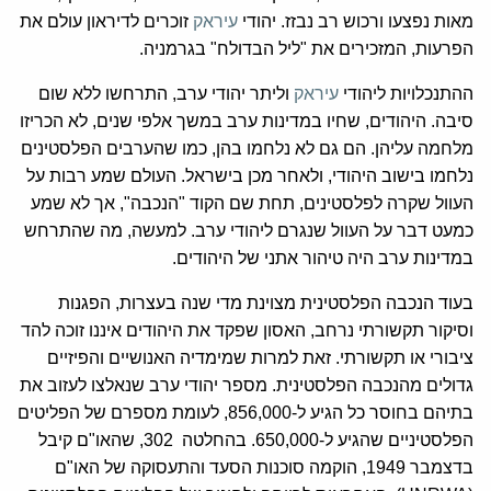
מאות נפצעו ורכוש רב נבזז. יהודי
עיראק
זוכרים לדיראון עולם את
הפרעות, המזכירים את "ליל הבדולח" בגרמניה.
ההתנכלויות ליהודי
עיראק
וליתר יהודי ערב, התרחשו ללא שום
סיבה. היהודים, שחיו במדינות ערב במשך אלפי שנים, לא הכריזו
מלחמה עליהן. הם גם לא נלחמו בהן, כמו שהערבים הפלסטינים
נלחמו בישוב היהודי, ולאחר מכן בישראל. העולם שמע רבות על
העוול שקרה לפלסטינים, תחת שם הקוד "הנכבה", אך לא שמע
כמעט דבר על העוול שנגרם ליהודי ערב. למעשה, מה שהתרחש
במדינות ערב היה טיהור אתני של היהודים.
בעוד הנכבה הפלסטינית מצוינת מדי שנה בעצרות, הפגנות
וסיקור תקשורתי נרחב, האסון שפקד את היהודים איננו זוכה להד
ציבורי או תקשורתי. זאת למרות שמימדיה האנושיים והפיזיים
גדולים מהנכבה הפלסטינית. מספר יהודי ערב שנאלצו לעזוב את
בתיהם בחוסר כל הגיע ל-856,000, לעומת מספרם של הפליטים
הפלסטיניים שהגיע ל-650,000. בהחלטה 302, שהאו"ם קיבל
בדצמבר 1949, הוקמה סוכנות הסעד והתעסוקה של האו"ם