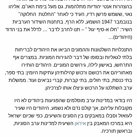
בהצהרות אנטי יהודיות מתלהמות, גם מעל בימת האו"ם. אליהו
נאוי ,ששמש פרשן רדיו, העיד כי לאחר "החלטת החלוקה"
בנובמבר 1947 הושמע, ללא הרף, בתחנות השידור הערביות
השיר: "חלו א-סיף יגול " – תנו לחרב לדבר … לדלל את בני הדוד
(היהודים)…
התנכלויות השלטונות וההמונים הביאו את היהודים לבריחות
בלתי לגאליות ובסופו של דבר להגירות המוניות. במצרים אף
התרחשו, באישון לילה, גירושים המוניים. היהודים הותירו
מאחוריהם את רכושם ורכוש קהילותיהן עתיקות היומין: בתי ספר,
בתי כנסת, בתי חולים, בתי קברות, קברי נביאים ועוד. ממשלות
ערב השתלטו על הרכוש וניצלו אותו לצרכיהן.
היו בודאי במדינות ערב מוסלמים שהפגיעות ביהודים לא היו
מקובלות עליהם, אך קולם נדם ולא נשמע. היהודים היו שעיר
לעזאזל וסבלו במאבקים בין הסונים והשיעים, כפי שכיום ישראל
היא במרכז המאבק בין
איראן
השיעית למדינות ערב הסוניות,
ובראשן תורכיה.