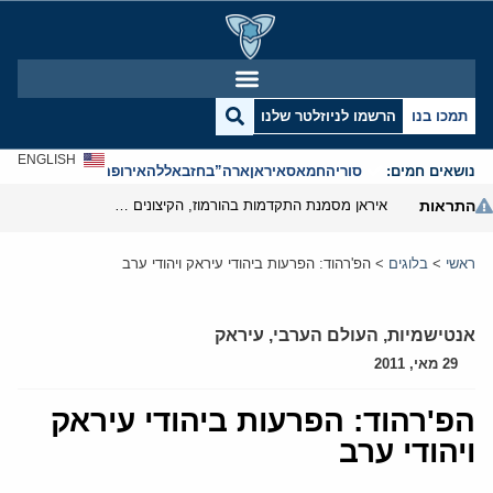
תמכו בנו
הרשמו לניוזלטר שלנו
ENGLISH
נושאים חמים:
סוריה
חמאס
איראן
ארה”ב
חזבאללה
אירופה
אנטישמיות
התראות
איראן מסמנת התקדמות בהורמוז, הקיצונים מנסים לבלום
ראשי
>
בלוגים
>
הפ'רהוד: הפרעות ביהודי עיראק ויהודי ערב
אנטישמיות
,
העולם הערבי
,
עיראק
29 מאי, 2011
הפ'רהוד: הפרעות ביהודי עיראק
ויהודי ערב