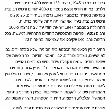
בלוב בנובמבר 1945, נרצחו 133 ונפצעו 400 גברים, נשים
וילדים. באותו חודש נפצעו במצרים כ-400 יהודים ורכוש רב נבזז.
בפרעות בסוריה בדצמבר 1947, נרצחו 13 יהודים, 26 נפצעו
ורכוש רב נבזז. בעדן, אף שהייתה תחת שליטה בריטית,
התחוללה בנובמבר 1947 "שואת יהודי עדן", בה נרצחו כ-100
ורבים נפצעו. פרעות והתנכלויות ליהודים התרחשו, למעשה, בכל
מדינות ערב, מאז שקיבלו את עצמאותן במאה ה-20.
החיבור בין הלאומנות הכסנופובית הסונית, שלא סבלה זרים, גם
לא שיעים, נוצרים וכורדים, לבין האנטי-יהודיות, יצר מציאות של
שנאת יהודים. שנאה זו קבלה עידוד וסיוע מגורמים נאציים
ובראשם השגריר הגרמני בבגדאד – ד"ר פריץ גרובה, ותמיכה
ממנהיגים פסדו- דתיים, כחאג' אמין אל חוסייני, שברח מפלסטין
ומצא בעיראק כר נוח לפעולותיו האנטי יהודיות, לא הותירה
ליהודים מנוס, אלא לברוח. היהודים קמו ועקרו כאיש אחד
מהמדינות שסייעו להקמתן ולהשתלבותן בעידן המודרני בתחומי
הממשל, הכלכלה, הרפואה, החינוך, הספרות, השירה והמוסיקה.
אווירת אימים אנטי יהודית ששררה בכל מדינות ערב, לוותה