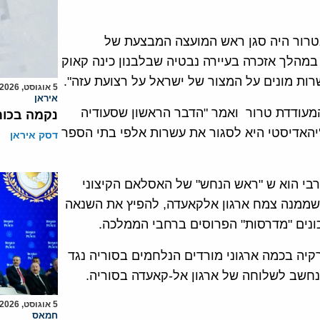
רור היה סגן ראש המועצה המבצעת של
נביל קאוק, בנאום שנשא ב-27 בדצמבר במהלך אזכרה בעיירה נבטיה שבלבנון כינה קאוק
ות מונים על המצור של ישראל על רצועת עזה".
5 אוגוסט, 2026
איראן
מעודדת טרור ואמר "הדבר הראשון שסעודיה
נקמה בכות
יהאדיסטי היא לסגור את עשרות אלפי בתי הספר
דסק איראן
הערבי הוא ש "ראש הנחש" של האסלאם הקיצוני
ממנה צמח ארגון אלקאעדה, להפיץ את השנאה
ונים "מדרסות" הפרוסים ברחבי הממלכה.
קיה בכמה ארגוני מורדים הנלחמים בסוריה נגד
נחשב לשלוחה של ארגון אל-קאעדה בסוריה.
5 אוגוסט, 2026
חמאס