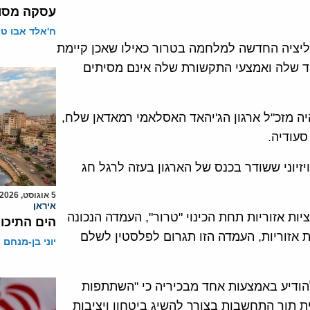
עסקה מסוכ
ח'אלד אבו ט
אליציה החדשה למלחמה בטרור כאילו שאכן קיימת
וד שלה ואמצעי התקשורת שלה אינם מסיתים
יה מזכ"ל ארגון הג'יהאד האסלאמי רמאדאן שלח,
סעודיה.
מה-24 בדצמבר בנאום טלוויזיוני ששודר בכנס של הארגון בעזה לרגל חג
5 אוגוסט, 2026
איראן
ת אזוריות תחת הכינוי "טרור", העמדה הנכונה
הים התיכון
 אזוריות, העמדה הזו תגרום לפלסטין לשלם
יוני בן-מנחם
הודיע באמצעות אחד מבכיריה כי "השתתפות
 תוך התחשבות בצורך להשיג ביטחון ויציבות