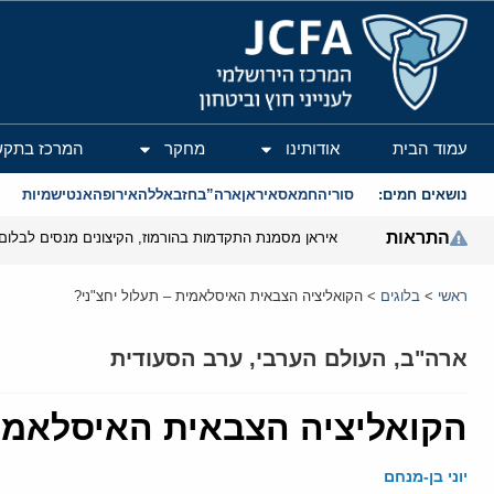
המרכז הירושלמי לענייני חוץ וביטחון
עמוד הבית
אודותינו
מחקר
המרכז בתקש
נושאים חמים:
סוריה
חמאס
איראן
ארה”ב
חזבאללה
אירופה
אנטישמיות
התראות
איראן מסמנת התקדמות בהורמוז, הקיצונים מנסים לבלום
ראשי
>
בלוגים
>
הקואליציה הצבאית האיסלאמית – תעלול יחצ"ני?
ארה"ב
,
העולם הערבי
,
ערב הסעודית
הקואליציה הצבאית האיסלאמית
יוני בן-מנחם