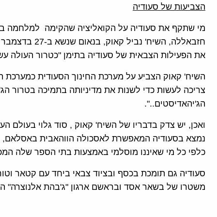
הצביעות של סעודיה
מי שתקף את סעודיה על הקואליציה שהקימה למלחמה בט
חזבאללה, השיח' 
את הפעילות הצבאית של סעודיה בתימן "כטרור העולה עשר
השיח' קאוק הצביע על מערכת החינוך הסעודית כמערכת ה
צריכה לעשות כדי לשנות את מדיניותה בתמיכה בטרור הג'
הג'יהאדיסטים..".
ואכן, יש צדק בדבריו של השיח' קאוק , סוד גלוי בעולם 
נמצא בסעודיה המאפשרת לאסכולה הווהאבית באסלאם, ש
כלפי כל מי שאיננו מוסלמי באמצעות בתי הספר שלה המכ
סעודיה גם תומכת בכסף ובציוד צבאי ביחד עם קטאר וטור
משטרו של בשאר אסד ובראשם ארגון "ג'בהת אלנוצרה" ה