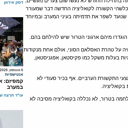
ה בתחילת החודש לא נעשו שום צעדים מעשיים,
דסק איראן
כלשהי הקשורה לקואליציה החדשה דבר שמעורר
 שנועד לשפר את תדמיתה בעיני המערב ובמיוחד
וגדרו מיהם ארגוני הטרור שיש להילחם בהם.
שה כוללת 34 מדינות והיא בנויה על טהרת האסלאם הסוני, אולם אחת מנקודות
ות בעלות משקל כמו פקיסטאן, אפגניסטאן,
6 אוגוסט, 2026
אנטישמיות
עי התקשורת הערביים. אף בכיר סעודי לא
קמפיזם: א
 בקואליציה.
במערב
עו"ד תרצה שו
מלחמה בטרור, לא נכללה בקואליציה מסיבה לא