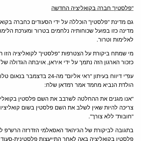
"פלסטין" חברה בקואליציה החדשה
גם מדינת "פלסטין" הוכללה על ידי הסעודים כחברה בקו
מדינה כזו בפועל שכוחותיה נלחמים בטרור ומערכת הלימ
לאלימות וטרור.
מי שמתח ביקורת על הצטרפות "פלסטין" לקואליציה הזו ה
כזכור הארגון הזה נתמך על ידי איראן, אויבתה הגדולה של 
עפ"י דיווח בעיתון "ראי אליום" 
הולדת הנביא מחמד אמר רמדאן שלח:
"אנו מגנים את ההחלטה לשרבב את השם פלסטין בקואליציו
צריכה להיות שאין לשלב את השם פלסטין בשום קואליציות
"חובות" ללא צורך".
בתגובה לביקורת של הג'יהאד האסאלמי הזדרזה הרש"פ ל
פלסטין בקואליציה באה לאחר התייעצות פלסטינית-סעודית