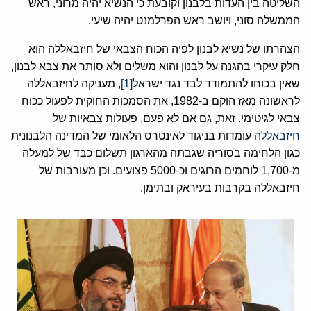
השליטה בין העדות בלבנון וקובעת כי הנשיא יהיה מרוני, ראש
הממשלה סוני, ויושב ראש הפרלמנט יהיה שיעי.
הצהרתו של נשיא לבנון לפיה הכוח הצבאי של חיזבאללה הוא
חלק עיקרי בהגנה על לבנון והוא משלים ולא סותר את צבא לבנון,
שאין בכוחו להתמודד לבד נגד ישראל
[1]
, מעניקה לחיזבאללה
לראשונה מאז הוקם ב-1982, את הסמכות החוקית לפעול ככוח
צבאי לגיטימי. זאת, גם אם לא פעם, פעולות צבאיות של
חיזבאללה
עומדות בניגוד לאינטרס הלאומי של המדינה הלבנונית
כגון הלחימה בסוריה שגבתה מהארגון תשלום כבד של למעלה
מ-1,700 לוחמים הרוגים וכ-5000 פצועים. וכן מעורבות של
חיזבאללה בקרבות בעיראק ובתימן.