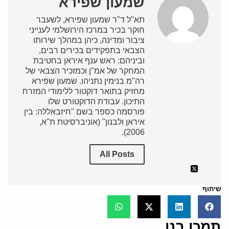
שמעון שפירא
תא"ל ד"ר שמעון שפירא, לשעבר
חוקר בכיר במרכז הירושלמי לענייני
ציבור ומדינה, כיהן במהלך שירותו
הצבאי בתפקידים בכירים רבים,
וביניהם: ראש ענף איראן בחטיבת
המחקר של אמ"ן וכמזכיר הצבאי של
רה"מ בנימין נתניהו. שמעון שפירא
מחזיק בתואר דוקטור ללימודי המזרח
התיכון. עבודת הדוקטורט שלו
פורסמה כספר בשם "חיזבאללה: בין
איראן ולבנון" (אוניברסיטת ת"א,
2006).
All Posts
שיתוף
תמכו בנו