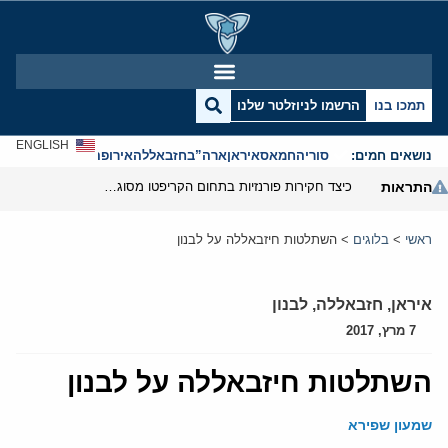
תמכו בנו
הרשמו לניוזלטר שלנו
ENGLISH
נושאים חמים:
סוריה
חמאס
איראן
ארה”ב
חזבאללה
אירופה
אנטישמיות
התראות
כיצד חקירות פורנזיות בתחום הקריפטו מסוגלות לפרק את המערך הפיננסי של משמרות המהפכה
ראשי
>
בלוגים
>
השתלטות חיזבאללה על לבנון
איראן
,
חזבאללה
,
לבנון
7 מרץ, 2017
השתלטות חיזבאללה על לבנון
שמעון שפירא