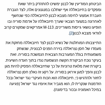
הביטחון המודיעין של לבנון ימשיכו להתהדק ביתר שאת
ומפקדים בחיזבאללה אף ישתלבו במנגנונים אלה, לצד הגברת
העברת אמצעי לחימה מצבא לבנון לחיזבאללה כפי שנחשף
לאחרונה במצעד הצבאי שערך חיזבאללה על אדמת סוריה ובו
הופיעו נושאי גייסות משוריינים, M-113 אמריקאים שמקורם קרוב
לוודאי מצבא לבנון
[2]
.
התייצבותו המוחלטת של נשיא לבנון לצד חיזבאללה מחזקת את
מעמדו של חסן נצראללה בזירה הפנים לבנונית, שנשחק
משמעותית בגלל המעורבות הצבאית הנמשכת בסוריה. זאת
בעיקר נוכח הביקורת הקשה הנשמעת נגדו בתוך העדה השיעית.
ביקורת זאת מלאת טרוניות על כך שחיזבאללה הפסיק להיות מגן
לבנון והפך למגן איראן בסוריה. על רקע זה נאלץ חסן נצראללה
לחזור ולהדגיש כי, חיזבאללה הוא הכוח העיקרי נגד ישראל ובכל
הזדמנות שנקרית לו, הוא מגביר את איומיו נגד ישראל (פגיעה
במיכל האמוניה ובכור בדימונה).