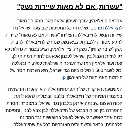
"עשרות, אם לא מאות שיירות נשק"
אבראהים אלאמין, עורך העיתון אלאחבאר, המקורב מאוד
ל
נצראללה פרסם
, שלמרות כל התקיפות שביצעה ישראל נגד
שיירות הנשק לחיזבאללה, הצליחו "עשרות אם לא מאות" שיירות
להגיע מסוריה ללבנון ולהביא נשק שנדרש לחיזבאללה לרבות
נשק "שובר שיוויון". נשק זה, ציין אלאמין, הגיע בכמויות גדולות לא
רק לחזית הגבול בין ישראל ללבנון אלא גם לחזית רמת הגולן.
זאת ועוד אלאמין רמז שההערכה הישרלאית לפיה, חיזבאללה
יכול לשגר 1,500 טילים ביום נגד ישראל, היא הערכת חסר של
היכולות האמיתיות של האירגון
[3]
.
המשמעות העיקרית של התפתחויות אלה היא ההכרה הרשמית
במעמדו המיוחד של חיזבאללה בלבנון וביכולתו להפעיל את
הכוח העצום שבנתה איראן בלבנון נגד ישראל. במצב זה, הסרת
ההפרדה בין הכוח הצבאי של חיזבאללה לבן צבא לבנון, ותפיסתו
ככוח אחד יאפשר לישראל לפעול בחופשיות נגד המדינה
הלבנונית, צבאה ותשתיותיה האזרחיות בכל עת שחיזבאללה