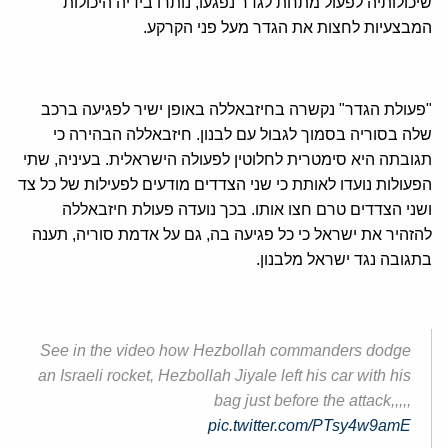
שיכולותיה לפעול מתחת לגדר נפגעו, נותרו בידיה היכולות
המבצעיות לחצות את הגדר מעל פני הקרקע.
"פעולת הגדר" נקשרה בחיזבאללה באופן ישיר לפגיעה ברכב
שלה בסוריה בסמוך לגבול עם לבנון. חיזבאללה הבהירה כי
תגובתה היא סימטרית לחלוטין לפעולה הישראלית. בעיניה, שתי
הפעולות נועדו לאותת כי שני הצדדים מודעים לפעילות של כל צד
ושני הצדדים טרם חצו אותו. בכך נועדה פעולת חיזבאללה
להזהיר את ישראל כי כל פגיעה בה, גם על אדמת סוריה, תענה
בתגובה נגד ישראל מלבנון.
See in the video how Hezbollah commanders dodge
an Israeli rocket, Hezbollah Jiyale left his car with his
bag just before the attack,,,,,
pic.twitter.com/PTsy4w9amE