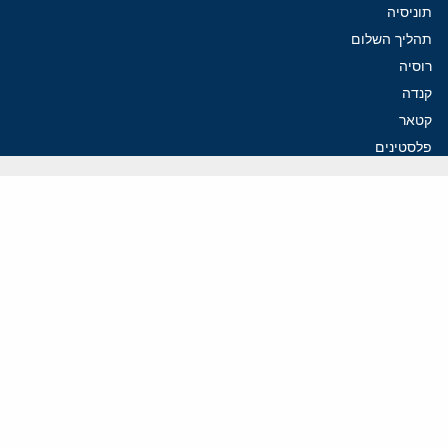
תוניסיה
תהליך השלום
רוסיה
קנדה
קטאר
פלסטינים
ערבי ישראל
ערב הסעודית
עיראק
פרסומים אחרונים
איראן מסמנת התקדמות בהורמוז, הקיצונים מנסים לבלום
קמפיזם: איך דוקטרינה קומוניסטית עיצבה את היחס לישראל במערב
נקמה בכותרות, הסכם בחדרים: איראן מתקרבת לפתיחת הורמוז
עסקה מסוכנת: מועצת השלום של טראמפ וחמאס
הים התיכון עשוי להיות החזית הבאה של איראן
ווידאו
YouTube