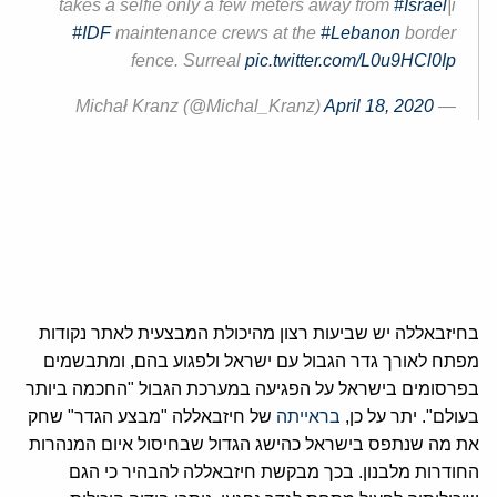
takes a selfie only a few meters away from
#Israel
|i
#IDF
maintenance crews at the
#Lebanon
border
fence. Surreal
pic.twitter.com/L0u9HCl0Ip
April 18, 2020
— Michał Kranz (@Michal_Kranz)
בחיזבאללה יש שביעות רצון מהיכולת המבצעית לאתר נקודות
מפתח לאורך גדר הגבול עם ישראל ולפגוע בהם, ומתבשמים
בפרסומים בישראל על הפגיעה במערכת הגבול "החכמה ביותר
בעולם". יתר על כן,
בראייתה
של חיזבאללה "מבצע הגדר" שחק
את מה שנתפס בישראל כהישג הגדול שבחיסול איום המנהרות
החודרות מלבנון. בכך מבקשת חיזבאללה להבהיר כי הגם