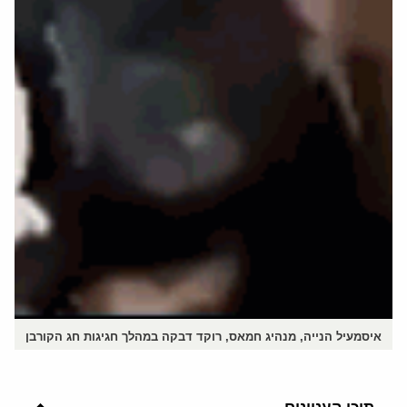
איסמעיל הנייה, מנהיג חמאס, רוקד דבקה במהלך חגיגות חג הקורבן