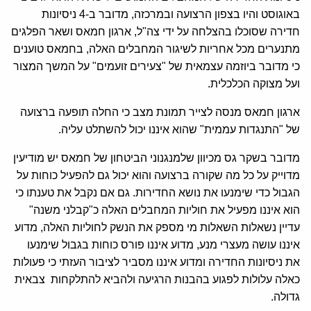
באוגוסט והיו בצפון הרצועה ובמרכזה, מדובר ב-4 ניסיונות
חדירה שסוכלו בהצלחה על ידי צה"ל, ארגון חמאס ושאר הפלגים
מתנערים מכל אחריות לשיגור המחבלים האלה, בחמאס טוענים
כי מדובר ביוזמה עצמאית של "צעירים זועמים" על המשך המצור
ועל מצוקה הכלכלית.
ארגון חמאס מנסה לצייר תמונת מצב כי החלה תופעה ברצועה
של "התנגדות עממית" שהוא איננו יכול להשתלט עליה.
מדובר בשקר גס מכיוון שלמנגנוני הביטחון של חמאס יש מודיעין
מדוייק על כל מה שקורה ברצועה והוא יכול גם להפעיל כוחות על
הגבול כדי שימנעו את נושא החדירות. גם אם נקבל את טענתו כי
הוא איננו מפעיל את חוליות המחבלים האלה כ"קבלני משנה"
עדיין נשאלות השאלות מי מספק את הנשק לחוליות האלה, מדוע
איננו עושה מעצרי מנע, מדוע איננו פורס כוחות בגבול שימנעו
את ניסיונות החדירה ומדוע איננו מסביר לציבור העזתי כי פעולות
כאלה עלולות לפגוע בהבנות הרגיעה ולהביא להתלקחות צבאית
גדולה.