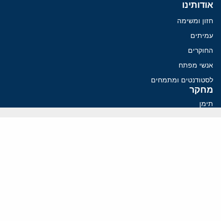
אודותינו
חזון ומשימה
עמיתים
החוקרים
אנשי מפתח
לסטודנטים ומתמחים
מחקר
תימן
תוניסיה
תהליך השלום
רוסיה
קנדה
קטאר
פלסטינים
ערבי ישראל
ערב הסעודית