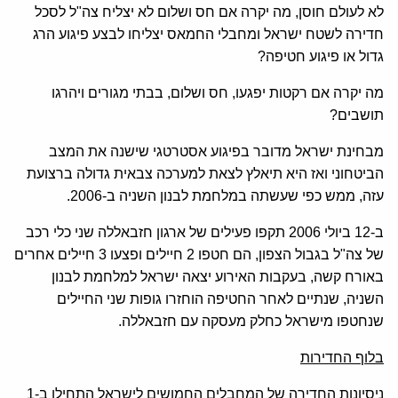
לא לעולם חוסן, מה יקרה אם חס ושלום לא יצליח צה"ל לסכל
חדירה לשטח ישראל ומחבלי החמאס יצליחו לבצע פיגוע הרג
גדול או פיגוע חטיפה?
מה יקרה אם רקטות יפגעו, חס ושלום, בבתי מגורים ויהרגו
תושבים?
מבחינת ישראל מדובר בפיגוע אסטרטגי שישנה את המצב
הביטחוני ואז היא תיאלץ לצאת למערכה צבאית גדולה ברצועת
עזה, ממש כפי שעשתה במלחמת לבנון השניה ב-2006.
ב-12 ביולי 2006 תקפו פעילים של ארגון חזבאללה שני כלי רכב
של צה"ל בגבול הצפון, הם חטפו 2 חיילים ופצעו 3 חיילים אחרים
באורח קשה, בעקבות האירוע יצאה ישראל למלחמת לבנון
השניה, שנתיים לאחר החטיפה הוחזרו גופות שני החיילים
שנחטפו מישראל כחלק מעסקה עם חזבאללה.
בלוף החדירות
ניסיונות החדירה של המחבלים החמושים לישראל התחילו ב-1