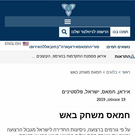
תמכו בנו
הרשמו לניוזלטר שלנו
ENGLISH
נושאים חמים:
סוריה
חמאס
איראן
ארה”ב
חזבאללה
אירופה
אנטישמיות
התראות
איראן מסמנת התקדמות בהורמוז, הקיצונים מנסים לבלום
ראשי
>
בלוגים
>
חמאס משחק באש
איראן
,
חמאס
,
ישראל
,
פלסטינים
19 אוגוסט, 2019
חמאס משחק באש
על פי גורמים ברצועה, ניסיונות החדירה לישראל מגבול הרצועה