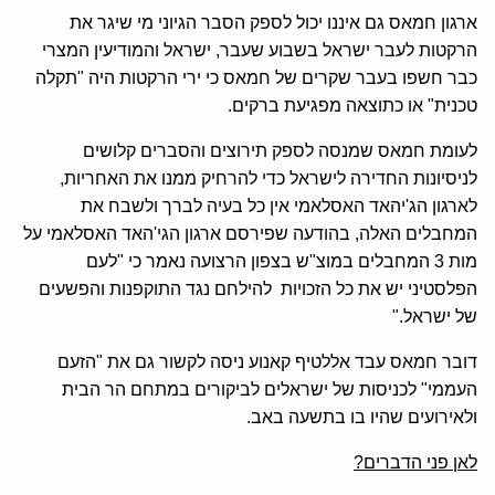
ארגון חמאס גם איננו יכול לספק הסבר הגיוני מי שיגר את
הרקטות לעבר ישראל בשבוע שעבר, ישראל והמודיעין המצרי
כבר חשפו בעבר שקרים של חמאס כי ירי הרקטות היה "תקלה
טכנית" או כתוצאה מפגיעת ברקים.
לעומת חמאס שמנסה לספק תירוצים והסברים קלושים
לניסיונות החדירה לישראל כדי להרחיק ממנו את האחריות,
לארגון הג'יהאד האסלאמי אין כל בעיה לברך ולשבח את
המחבלים האלה, בהודעה שפירסם ארגון הגי'האד האסלאמי על
מות 3 המחבלים במוצ"ש בצפון הרצועה נאמר כי "לעם
הפלסטיני יש את כל הזכויות להילחם נגד התוקפנות והפשעים
של ישראל."
דובר חמאס עבד אללטיף קאנוע ניסה לקשור גם את "הזעם
העממי" לכניסות של ישראלים לביקורים במתחם הר הבית
ולאירועים שהיו בו בתשעה באב.
לאן פני הדברים?