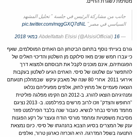
מסוימת לשגרת החיים.
جانب من مشاركة الرئيس في جلسة " تحليل المشهد
السياسي في مصر"
pic.twitter.com/mqgGXQ7dNL
— Abdelfattah Elsisi (@AlsisiOfficial)
16 במאי 2018
גורם בעייתי נוסף בתחום הביטחון הם האחים המוסלמים, שאף
כי עברו חמש שנים מאז סילוקם מן השלטון והדיכוי האלים של
הפגנותיהם, אינם מוכנים לקבל את תבוסתם ולמצוא דרך
להתפשר עם שלטונו של סיסי. האחים הגיעו לשלטון בעקבות
אירועי 2011 אחרי 80 שנה של מאבק עיקש שבמהלכן תנועתם
הוצאה פעמיים אל מחוץ לחוק, אלפים מפעיליהם נכלאו
ומנהיגיהם הוצאו להורג. ב-2012 הם הקימו מפלגה פוליטית
"החופש והצדק" וזכו לרוב מרשים בפרלמנט. ב- 2013 נציגם
מחמד מורסי נבחר לנשיא. כעבור שנה בלבד הפרלמנט פוזר
מסיבות משפטיות ומחמד מורסי הודח ונעצר על רקע הפגנות
ענק של המצרים בסיוע הצבא בהנהגתו של סיסי. כיום נמצאת
התנועה בשפל המדרגה.
ה
יא הוכרזה כארגון טרור, ואלפים