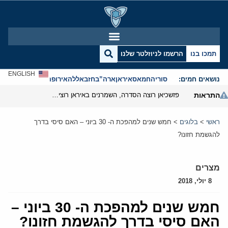
תמכו בנו
הרשמו לניוזלטר שלנו
ENGLISH
נושאים חמים:
סוריה
חמאס
איראן
ארה”ב
חזבאללה
אירופה
אנטישמיות
התראות
פזשכיאן רוצה הסדרה, השמרנים באיראן רוצים מנוף לחץ בהורמוז
ראשי
>
בלוגים
>
חמש שנים למהפכת ה- 30 ביוני – האם סיסי בדרך
להגשמת חזונו?
מצרים
8 יולי, 2018
חמש שנים למהפכת ה- 30 ביוני –
האם סיסי בדרך להגשמת חזונו?