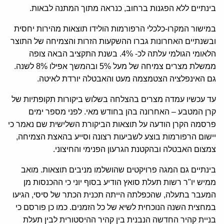
בינתיים ללא הפגנות ברחוב, כנראה מתוך המתנה לבאות.
במישור המקרו-כלכלי הרפורמות הולידו תוצאות מהירות יחסית
ובשנתיים האחרונות גברו ההשקעות הזרות והצמיחה של התוצר
הלאומי הגולמי עלתה לכ- 4%. בשנת התקציב הבאה צופה
ממשלת מצרים צמיחה של מעל 5% ובהמשך אפילו 8% לשנה.
גם האינפלציה הצטמצמה מעט והאבטלה יורדת לאיטה.
עד עכשיו עמדה מצרים בהצלחה בשלוש ביקורות תקופתיות של
קרן המטבע – האחרונה בהן בחודש מאי. לפני מספר ימים
פרסמה הקרן הודעה על תוצאות הביקורת השלישית שם נאמר כי
יישום הרפורמות בוצע לשביעות רצונה וסייע בהאצת הצמיחה,
צמצום האבטלה ובהקטנת הגרעון הפנימי והחיצוני.
בינתיים גם המגה פרויקטים שהושלמו מניבים תוצאות. מואב
ממיש יו"ר רשות תעלת סואץ הודיע בסוף יוני כי ההכנסות מן
המעבר בתעלה, שהכפלתה הייתה תכנית הכתר של סיסי, הגיעו
במחצית השנה הנוכחית לשיא של כל הזמנים. כמו כן פורסם כי
בניית קהיר החדשה הנבנית בין קהיר ההיסטורית לבין תעלת