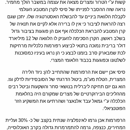
קשות ע"י הטרור ומצרים מצאה את עצמה במשבר הולך מחמיר.
נראה שזה ההסבר לפנייתו של סיסי לקרן המטבע העולמי
לקבלת הלוואת ביניים עד להבשלת האסטרטגיה שלו. יתכן שגם
רצה להראות לציבור כי אין לו ברירה אלא לקיים את תנאיה של
קרן המטבע להבראת הכלכלה אף אם הן פוגעות בציבור גדול
בשלב ראשון. הקרן הסכימה להעניק לו הלוואה של 12 מיליארד
דולר בריבית נמוכה בתנאי לביצוע רפורמות כלכליות מרחיקות
לכת שמבארק סרב בזמנו לבצע כי הן נראו בעיניו כמסוכנות
לשלטונו וכפוגעות בכבוד הלאומי המצרי.
סיסי אכן יישם את הרפורמות שהתחייב להן: ניוד הלירה
המצרית, הטלת מע"מ, ביטול הדרגתי של הסובסידיות לדלק וגז.
הוא גם יזם תחיקה ליברלית בנושאי סחר והשקעות וביטל רבים
מההליכים הבירוקרטיים של מצרים שמקורם היה בהלאמת
הכלכלה ע"י גמאל עבד אלנאצר ושהרתיעו את המשקיע הזר
הפוטנציאלי.
הרפורמות אכן גרמו לאינפלציה שנתית בקצב של כ- 30% ועליית
המחירים, כנצפה, גרמה להתמרמרות גדולה בקרב האוכלוסייה,