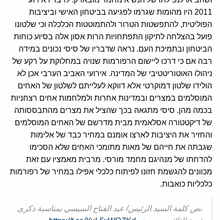
2011 היו מהומות שגרמו לפגיעה בביטחון האישי וביציבות
הפוליטית, להתפשטות הטרור ולהתמוטטות הכלכלה וכי שלטונו
פועל בהצלחה לתיקון התפתחויות הרות אסון אלה בסיוע כוחות
הביטחון ובתמיכת העם. נראה שדבריו של סיסי נכונים במידה
רבה אם כי דרכו ליישום הרפורמות שנויה במחלוקת על רקע של
ניהולו האוטוריטטיבי של המדינה. אירועי האביב הערבי אכן לא
הולידו שלטון דמוקרטי אלא דווקא לעלייתם לשלטון של האחים
המוסלמים במצרים ובמדינות אחרות ולמלחמות אחים רצחניות
בכמה מהן. סיסי מתגאה בכך שהציל את מצרים מהתבססותה
של דיקטטורה אסלאמית מבית מדרשם של האחים המוסלמים
והחזיר את היציבות לארצו אומנם במחיר כבד של אלימות
שגבתה את חייהם של מאות מתומכי האחים שלא הסכימו
להדחתו של מנהיגם מחמד מורסי. מרבית מאמציו עם זאת
מכוונים להגשמת חזונו לפיתוח כלכלי אפילו במחיר של רפורמות
כלכליות כואבות.
نص كلمة السيد الرئيس/ عبد الفتاح السيسي بمناسبة ذكرى