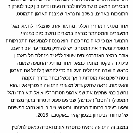
הבכירים המעטים שהצליחו לברוח נעים ונדים בין קטר לטורקיה
התומכות באחים. בשלב זה נראה שמבנה הארגון התמוטט.
אחד מסגני המדריך הכללי, מחמוד עזת, שהצליח לחמוק מגל
המעצרים והמסתתר כנראה במצרים נחשב כיום כמנהיג
התנועה אם כי לא הוכתר ככזה. הוא מנסה למנוע את התפרקותה
הסופית ומשדר את המסר כי יש להחזיק מעמד עד יעבור זעם.
אולם במצב האנדרלמוסיה שנוצר ללא יד מנהלת חל בארגון
פילוג דה פקטו. מחמד כמאל, אחד מוותיקי התנועה שמונה
כראש הוועדה המנהלית העליונה כדי להמשיך לנהל את הארגון
ניסה לשקם את מוסדותיה אך נכשל ובחר בדרך הנקמה
והאלימות. נראה שחלק גדול מצעירי התנועה הצטרף אליו .הוא
נחשב כמי שהקים את שני ארגוני הטרור "ליווא אל ת'אורה" (דגל
המפכה) ו"חסם" (הכרעה) שביצעו פעולות טרור בתוך מצרים
ופגעו בעיקר בכוחות הביטחון ובאנשי ציבור. הוא נהרג בפשיטה
של כוחות הביטחון בצפון קהיר באוקטובר 2016.
במצב זה התנועה נראית כחסרת אונים ואבדה כמעט לחלוטין