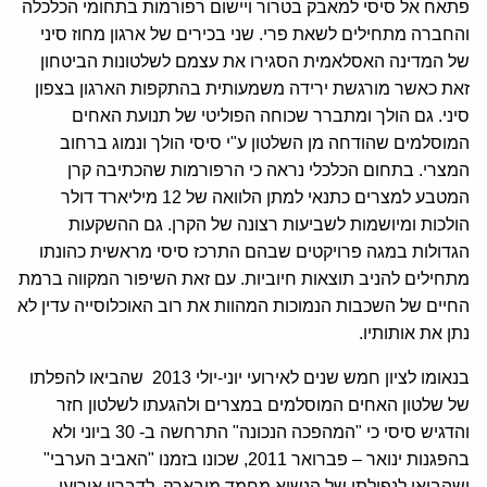
פתאח אל סיסי למאבק בטרור ויישום רפורמות בתחומי הכלכלה
והחברה מתחילים לשאת פרי. שני בכירים של ארגון מחוז סיני
של המדינה האסלאמית הסגירו את עצמם לשלטונות הביטחון
זאת כאשר מורגשת ירידה משמעותית בהתקפות הארגון בצפון
סיני. גם הולך ומתברר שכוחה הפוליטי של תנועת האחים
המוסלמים שהודחה מן השלטון ע"י סיסי הולך ונמוג ברחוב
המצרי. בתחום הכלכלי נראה כי הרפורמות שהכתיבה קרן
המטבע למצרים כתנאי למתן הלוואה של 12 מיליארד דולר
הולכות ומיושמות לשביעות רצונה של הקרן. גם ההשקעות
הגדולות במגה פרויקטים שבהם התרכז סיסי מראשית כהונתו
מתחילים להניב תוצאות חיוביות. עם זאת השיפור המקווה ברמת
החיים של השכבות הנמוכות המהוות את רוב האוכלוסייה עדין לא
נתן את אותותיו.
בנאומו לציון חמש שנים לאירועי יוני-יולי 2013 שהביאו להפלתו
של שלטון האחים המוסלמים במצרים ולהגעתו לשלטון חזר
והדגיש סיסי כי "המהפכה הנכונה" התרחשה ב- 30 ביוני ולא
בהפגנות ינואר – פברואר 2011, שכונו בזמנו "האביב הערבי"
ושהביאו לנפילתו של הנשיא מחמד מובארק. לדבריו אירועי