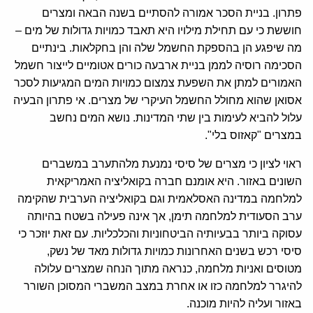
פתרון. בניית הסכר אמורה להסתיים בשנה הבאה ומצרים
חוששת כי עם תחילת מילויו היא תאבד כמויות גדולות של מים –
מה שיפגע הן בהספקת החשמל שלה והן בחקלאות. בינתיים
הסכימה רוסיה לממן בניית ארבעה כורים אטומיים לייצור חשמל
האמורים למתן את השפעת צמצום כמויות המים המגיעות לסכר
אסואן שהוא מחולל החשמל העיקרי של מצרים. אי פתרון הבעיה
עלול להביא לעימות בין שתי המדינות. נושא המים נחשב
במצרים "קאזוס בלי".
ראוי לציון כי מצרים של סיסי נמנעת מלהתערב במשברים
השונים באזור. היא אומנם חברה בקואליציה האמריקאית
למלחמה במדינה האסלאמית וגם בקואליציה הערבית שהקימה
ערב הסעודית למלחמה תימן, אך אינה פעילה בשטח בהיותה
עסוקה ביותר בבעיותיה הביטחוניות והכלכליות. עם זאת יוזכר כי
סיסי רכש בשנים האחרונות כמויות גדולות מאד של נשק,
מטוסים ואניות מלחמה, כנראה מתוך הנחה שמצרים עלולה
להיגרר למלחמה כזו או אחרת במצב המשברי המסוכן השורר
באזור ועליה להיות מוכנה.