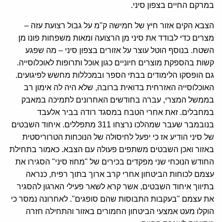
במרקם החיים בצפון סיני.
הצבא הקים אזור חיץ של חמישה ק"מ על גבול רצועת עזה –
מצרים כדי לבודד את סיני מן הרצועה ומאות משפחות פונו מן
השטח. בנוסף הוטל עוצר על אזורים בצפון סיני – מה שפגע
קשות בהספקת מוצרים חיוניים כגון אוכל ותרופות לאוכלוסייה.
גם הופסקו הלימודים בבתי הספר ובמכללות מחשש לפיגועים.
האוכלוסייה האזרחית בדואית ברובה, שלא היה לה אימון רב
בממשל המצרי, עברה בחודשים האחרונים לתמיכה במאבק
במחבלים. זאת אחרי הטבח במסגד רודה בביר אלעבד
בנובמבר שעבר שמהלכו נרצחו 311 מתפללים. איחוד השבטים
של סיני הודיע אז כי יפעל לחיסולה של הנוכחות הטרוריסטית
באזור ואכן השבטים משתפים פעולה עם הצבא. כאמור בתחילת
החודש הנוכחי שני מפקדים בכירים של "מחוז סיני" הסגירו את
עצמם לכוחות הביטחון אחרי קרב ארוך בתוך רפיח, כנראה
בתיווך איחוד השבטים, אשר קרא לשאר פעילי הארגון להסגיר
את עצמם "בעקבות התבוסות שהם סופגים". לאחרונה נמסר כי
הוקלו מעט אמצעי הביטחון החמורים באזור והתחילה חזרה