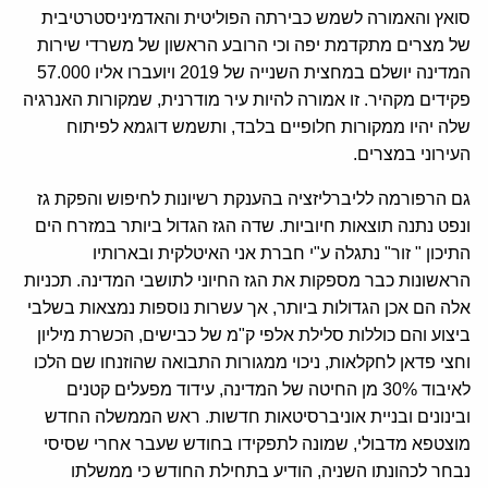
סואץ והאמורה לשמש כבירתה הפוליטית והאדמיניסטרטיבית
של מצרים מתקדמת יפה וכי הרובע הראשון של משרדי שירות
המדינה יושלם במחצית השנייה של 2019 ויועברו אליו 57.000
פקידים מקהיר. זו אמורה להיות עיר מודרנית, שמקורות האנרגיה
שלה יהיו ממקורות חלופיים בלבד, ותשמש דוגמא לפיתוח
העירוני במצרים.
גם הרפורמה לליברליזציה בהענקת רשיונות לחיפוש והפקת גז
ונפט נתנה תוצאות חיוביות. שדה הגז הגדול ביותר במזרח הים
התיכון " זור" נתגלה ע"י חברת אני האיטלקית ובארותיו
הראשונות כבר מספקות את הגז החיוני לתושבי המדינה. תכניות
אלה הם אכן הגדולות ביותר, אך עשרות נוספות נמצאות בשלבי
ביצוע והם כוללות סלילת אלפי ק"מ של כבישים, הכשרת מיליון
וחצי פדאן לחקלאות, ניכוי ממגורות התבואה שהוזנחו שם הלכו
לאיבוד 30% מן החיטה של המדינה, עידוד מפעלים קטנים
ובינונים ובניית אוניברסיטאות חדשות. ראש הממשלה החדש
מוצטפא מדבולי, שמונה לתפקידו בחודש שעבר אחרי שסיסי
נבחר לכהונתו השניה, הודיע בתחילת החודש כי ממשלתו