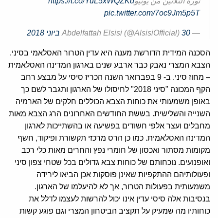
ثورة الثلاثين من يونيو
https://t.co/YuL5xWQZKd
pic.twitter.com/7oc9Jm5p5T
— Abdelfattah Elsisi (@AlsisiOfficial)
30 ביוני 2018
הסכנה המידית הדורשת מענה היא עדין הטרור האסלאמי בסיני.
הצבא המצרי נאבק כבר ארבע שנים בארגון המדינה האסלאמית
– מחוז סיני. ב- 9 בפברואר השנה הכריז סיסי על מבצע רחב
הקף המכונה "סיני 2018" לחיסולו של הארגון ותגבר לשם כך
באופן משמעותי את כוחות הצבא הכוללים חלקים של הארמיה
השנייה והשלישית. בששת החודשים האחרונים הרג הצבא מאות
מחבלים ועצר אלפי חשודים בפשיעה או בהשתייכות לארגון
המדינה האסלאמית. כמו כן הרס מרכזי תקשורת ופיקוד, חשף
מקומות מסתור ואכסון של חומרי נפץ והחרים מאות כלי רכב
ואופנועים. נוכחותם של כוחות צבא גדולים בכל שטחי צפון סיני
ופעולותיהם ההתקפיות שאינן פוסקות אכן הביאו לירידה
משמעותית בפעולות הטרור, אך לא להיעלמו של הארגון.
בנסיבות אלה סיסי עדין אינו יכול להרשות לעצמו לדלל את
כוחותיו מה שמעיק על תקציב הביטחון המצרי וגם פוגע קשות