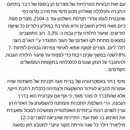
עם זאת הבעיות המרכזיות של מצרים הן בסופו של דבר בתחום
החברה והכלכלה שאליהן מכוון סיסי את מירב מרצו כפי
שהבטיח לעמו אחרי תפיסת השלטון עוד ב-2104. מצרים מונה
כיום מאה מיליון תושבים והיא מתרבה במיליון נילודים כל שישה
חודשים. שיעור הילודה עדין גבוה כ- 3.3%. רוב התושבים
נמצאים מתחת לקו האדום של העוני המוגדר ע"י האו"ם כשני
דולר ליום. מצרים זקוקה אפוא לאחוזי צמיחה גבוהים לפחות 7-
8% לשנה במשך שנים רבות כדי לפצות על שיעור הילודה הגבוה,
ולהתגבר על הנזק שנגרם לכלכלתה בתקופות הממשלים
הקודמים.
סיסי בחר באסטרטגיה של בניית מגה תכניות של תשתיות שהיו
אמורות להביא לעידוד ההשקעות ולצמיחה כלכלית רחבת היקף.
אלא שהתברר לו מהר מאד, כי אף אם עקרונית הוא בדרך
הנכונה, הרי השלמת התכניות והמתנה להשפעתן על האזרח הן
עניין לשנים רבות ובינתיים האוכלוסייה ממשיכה לסבול ומאבדת
את האימון בו. זאת ועוד, התיירות שהביאה למצרים כ-12
מיליארד דולר כל שנה והייתה מקור עיקרי למטבע חוץ נפגעה