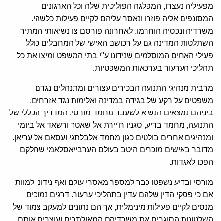
מפעיליה נעצרו, המפלגה הפוליטית שלה וכל הארגונים
המסונפים אליה פוזרו ונאסר עליהם לקיים פעילות כלשהי.
משרדיה ונכסיה הוחרמו. לאחרונה פורסם צו נשיאותי המתיר
השתלטות המדינה גם על רכושם האישי של המחבלים כולל
פעילי האחים המוסלמים שנידונו ע"י בתי המשפט ומיצו את כל
תהליכי הערעור בערכאות המשפטיות.
מרבית מנהיגי התנועה הבכירים עצורים ומתנהלים נגדם
משפטים על רקע של בגידה במדינה ואלימות נגד אזרחים.
ביניהם נמצאים הנשיא לשעבר מחמד מורסי, המדריך הכללי של
התנועה, מחמד בדיע, סגניו ח'יירת אל שאטר ורשאד אל ביומי
ומנהיגים אחרים בולטים כגון מחמד אלבלתגי ועסאם אל עריאן.
מדובר באישים מוכרים היטב בעולם הערבי/אסלאמי שחלקם
הפכו לאגדות.
מורסי ובדיע נשפטו כבר למספר מאסרי עולם ואף נידונו למוות
אם כי פסקי הדין שלהם עדין בתהליכי ערעור. דרגים נמוכים
מנסים לקיים פעילות מינימלית, אך הם נתונים למעקב צמוד של
השלטונות הסוגרים את משרדיהם המאולתרים ועוצרים אותם.