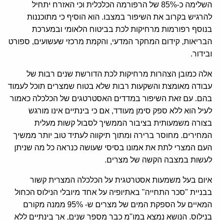
השלימה כ-85% של הרפורמה הכלכלית וכי האזרח יתחיל
להרגיש בקרוב את השיפור במצבו. הוא הוסיף כי מתוכננות
בנוסף רפורמות מרחיקות לכת בביטוח הלאומי ובמערכת
הבריאות, קידום המחקר המדעי, והקמת מרכזי שעשועים, ספורט
ובידור.
אלה כמובן הצהרות מרחיקות לכת הדורשת שנים רבות של
עבודה מאומצת והשקעות רבות שלא בטוח שמצרים תוכל לעמוד
בהם. עם זאת השיפור במדדים האסטרטגים של הכלכלה כאמור
לעיל הוא ללא ספק סימן מעודד, אם כי בינתיים אינו מורגש
בצורה משמעותית בציבור הממשיך לסבול קשות מעלית
המחירים. מחוסר ברירה ומתוך תיקווה לעתיד טוב יותר ממשיך
העם המצרי לתת את אמונו בסיסי שעושה כנראה כל מה שניתן
לעשות במצבה הקשה של מצרים.
איום בעל משמעות אסטרטגית על הכלכלה המצרית קשור
בבניית "סכר התחייה" באתיופיה על אחד מיובלי הנילוס הכחול
המאיים על הספקת המים של מצרים ש- 95% ממנה מקורם
בנילוס. הנושא נמצא במו"מ כבר מספר שנים, אך בינתיים ללא