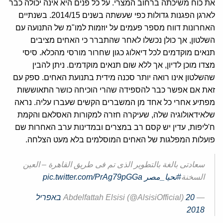
את כוח משיכתה ברחוב המצרי. על כל פנים היא אינה יכולה כבר
לארגן הפגנות גדולות כפי שעשתה בשנים 2014/15. בשנתיים
האחרונות דווח מספר פעמים על יוזמות למו"מ של התנועה עם
השלטון, אך כולן נכשלו לאחר שהתברר כי האחים מציבים
תנאים מוקדמים לכל דיאלוג כגון שחרור מורסי מהכלא. סיסי
מצדו מוכן לדיון, אך ללא שום תנאים מוקדמים. ניתן להבין
שהשלטון אינו רואה יותר סכנה מידית בתנועת האחים. ספק עם
זאת אם אפשר כבר להספידה שהרי הוכיחה כושר התאוששות
מפתיע אחרי כל אחד מן המשברים הקשים שעברו עליה. נראה
שלאידאולוגיה שלה, שעיקרה חזרה למקורות האסלאם והקמת
ח'ליפות, עדין יש קסם רב במצרים ובמדינות ערב האחרות שם
פועלות המפלגות של האחים המוסלמים בלא מעט הצלחה.
سعادتى بالغة بالتطوير الذى تم فى طريق القاهرة – العين
السخنة
#تحيا_مصر
pic.twitter.com/PrAg79pGGa
— Abdelfattah Elsisi (@AlsisiOfficial)
20 באפריל
2018