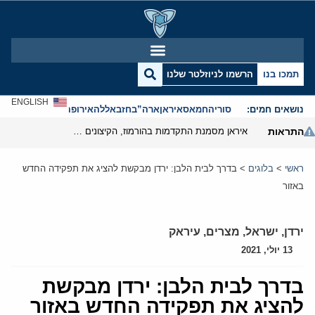
תמכו בנו
הרשמו לניוזלטר שלנו
ENGLISH
נושאים חמים:
סוריה
חמאס
איראן
ארה”ב
חזבאללה
אירופה
אנטישמיות
התראות
איראן מסמנת התקדמות בהורמוז, הקיצונים מנסים לבלום
ראשי
>
בלוגים
>
בדרך לבית הלבן: ירדן מבקשת להציג את תפקידה החדש
באזור
ירדן
,
ישראל
,
מצרים
,
עיראק
13 יולי, 2021
בדרך לבית הלבן: ירדן מבקשת
להציג את תפקידה החדש באזור