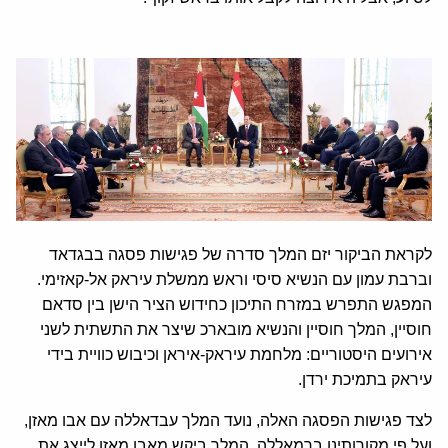
לקראת הביקור יזם המלך סדרה של פגישות פסגה בבגדאד
וברבת עמון עם הנשיא סיסי וראש ממשלת עיראק אל-קאזימי.
המפגש התפרש במזרח התיכון כחידוש הציר הישן בין סדאם
חוסיין, המלך חוסיין והנשיא מובארכ שיצר את התשתית לשני
אירועים היסטוריים: מלחמת עיראק-איראן וכיבוש כוויית בידי
עיראק בתמיכת ירדן.
לצד פגישות הפסגה האלה, נועד המלך עבדאללה עם אבו מאזן,
ועל פי מקורותינו ברמאללה, המלך ביקש מאבו מאזן לייצג את