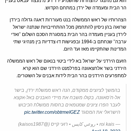
הוא גם מתנגד להצהרות שהשמיע יו"ר רע"מ מנצור עבאס בעניין
הר הבית ומעמדה של ירדן במתחם הקדוש.
הצהרותיו של ראש הממשלה בנט מעוררות דאגה גדולה בירדן
שרואה בהן ניסיון להתחמק מכל ההתחייבויות שנתנה ישראל
לירדן בעניין מעמדה בהר הבית במסגרת הסכם השלום "ואדי
ערבה" שנחתם ב-1994 ובפגישות דו-צדדיות בין מנהיגי שתי
המדינות שהתקיימו מאז ועד היום.
הזעם הירדני על ישראל בא לידי ביטוי בנאום של ראש הממשלה
הירדני בשר אלחצאוונה בפרלמנט הירדני שם הוא קרא
למתפרעים הירדנים בהר הבית לידות אבנים על השוטרים.
בהמשך לציוצים ממקודם, הנה ראש ממשלת ירדן, בישר
אל-ח'סאוונה, בקולו משבח את מיידי האבנים באל-אקצא
לעבר הפרו ציונים שמטמאים בחסות ממשלת הכיבוש
הישראלי את המסגד
pic.twitter.com/obtrmeIGEZ
— roi kais • روعي كايس • רועי קייס (@kaisos1987)