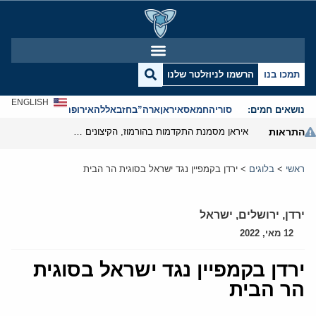
תמכו בנו
הרשמו לניוזלטר שלנו
ENGLISH
נושאים חמים:
סוריה
חמאס
איראן
ארה”ב
חזבאללה
אירופה
אנטישמיות
התראות
איראן מסמנת התקדמות בהורמוז, הקיצונים מנסים לבלום
ראשי
>
בלוגים
>
ירדן בקמפיין נגד ישראל בסוגית הר הבית
ירדן
,
ירושלים
,
ישראל
12 מאי, 2022
ירדן בקמפיין נגד ישראל בסוגית
הר הבית