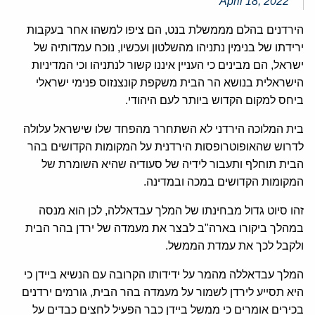
April 18, 2022
הירדנים בהלם מממשלת בנט, הם ציפו למשהו אחר בעקבות
ירידתו של בנימין נתניהו מהשלטון ועכשיו, נוכח עמדותיה של
ישראל, הם מבינים כי העניין איננו קשור לנתניהו וכי המדיניות
הישראלית בנושא הר הבית משקפת קונצנזוס פנימי ישראלי
ביחס למקום הקדוש ביותר לעם היהודי.
בית המלוכה הירדני לא השתחרר מהפחד שלו שישראל עלולה
לדרוש שהאופוטרופסות הירדנית על המקומות הקדושים בהר
הבית תוחלף ותעבור לידיה של סעודיה שהיא השומרת של
המקומות הקדושים במכה ובמדינה.
זהו סיוט גדול מבחינתו של המלך עבדאללה, לכן הוא מנסה
במהלך ביקורו בארה"ב לבצר את מעמדה של ירדן בהר הבית
ולקבל לכך את עמדת הממשל.
המלך עבדאללה מהמר על ידידותו הקרובה עם הנשיא ביידן כי
היא תסייע לירדן לשמור על מעמדה בהר הבית, גורמים ירדנים
בכירים אומרים כי ממשל ביידן כבר הפעיל לחצים כבדים על