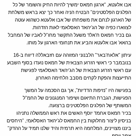
אבו אלעטא, "ארגון חמאס ימשיך להיות החיק והשומר של כל
הפלגים הפלסטינים" הבטיח הניה ואחר כך יצא בראש משלחת
של הארגון לנחם את משפחתו של אבו אלעטא כשהוא עוטה
לצווארו כפיה של הג'יהאד האסלאמי לאות הזדהות.
גם בכיר חמאס ח'אלד משעל התקשר מחו"ל לאביו של המחבל
בהאא' אבו אלעטא והביע את תנחומי הארגון על מותו.
עיתון "אלאח'באר" הלבנוני המזוהה עם חזבאללה דיווח ב-16
בנובמבר כי ראשי הזרוע הצבאית של חמאס נועדו בסוף השבוע
עם ראשי הזרוע הצבאית של הג'יהאד האסלאמי לפגישת
התייעצות והפקת לקחים מסבב הלחימה האחרון.
בפגישה היו "נזיפות הדדיות", אך גם הסכמה על המשך
הפגישות, הגברת התיאום ושיפור המנגנונים של החמ"ל
המשותף של הפלגים הפלסטינים ברצועה.
בכיר חמאס אחמד יוסף האשים את ראש הממשלה נתניהו
בניסיון ליצור מחלוקות בין החמאס לג'יהאד האסלאמי, "היחסים
ביננו מצויינים, המלחמה היא תרמית והיד שלנו תמיד על ההדק"
אמר יוסף.