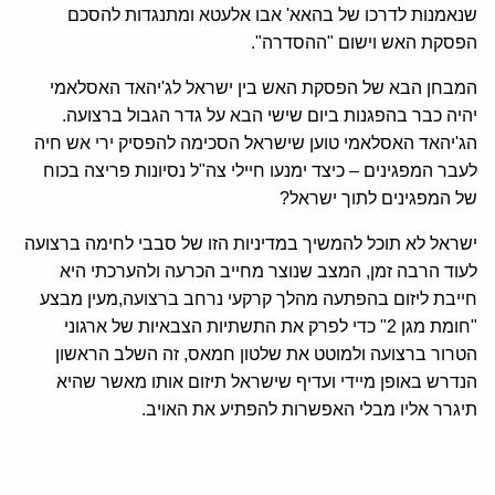
שנאמנות לדרכו של בהאא' אבו אלעטא ומתנגדות להסכם
הפסקת האש וישום "ההסדרה".
המבחן הבא של הפסקת האש בין ישראל לג'יהאד האסלאמי
יהיה כבר בהפגנות ביום שישי הבא על גדר הגבול ברצועה.
הג'יהאד האסלאמי טוען שישראל הסכימה להפסיק ירי אש חיה
לעבר המפגינים – כיצד ימנעו חיילי צה"ל נסיונות פריצה בכוח
של המפגינים לתוך ישראל?
ישראל לא תוכל להמשיך במדיניות הזו של סבבי לחימה ברצועה
לעוד הרבה זמן, המצב שנוצר מחייב הכרעה ולהערכתי היא
חייבת ליזום בהפתעה מהלך קרקעי נרחב ברצועה,מעין מבצע
"חומת מגן 2" כדי לפרק את התשתיות הצבאיות של ארגוני
הטרור ברצועה ולמוטט את שלטון חמאס, זה השלב הראשון
הנדרש באופן מיידי ועדיף שישראל תיזום אותו מאשר שהיא
תיגרר אליו מבלי האפשרות להפתיע את האויב.