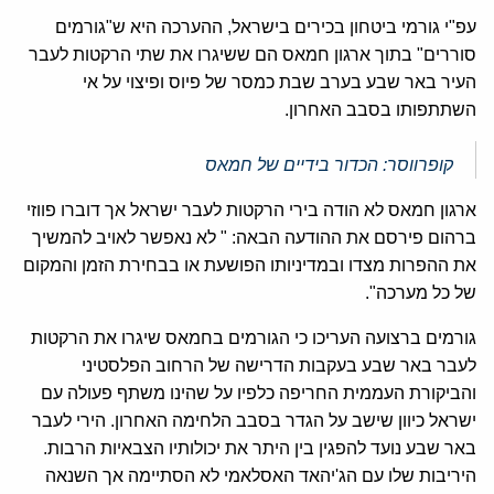
עפ"י גורמי ביטחון בכירים בישראל, ההערכה היא ש"גורמים
סוררים" בתוך ארגון חמאס הם ששיגרו את שתי הרקטות לעבר
העיר באר שבע בערב שבת כמסר של פיוס ופיצוי על אי
השתתפותו בסבב האחרון.
קופרווסר: הכדור בידיים של חמאס
ארגון חמאס לא הודה בירי הרקטות לעבר ישראל אך דוברו פווזי
ברהום פירסם את ההודעה הבאה: " לא נאפשר לאויב להמשיך
את ההפרות מצדו ובמדיניותו הפושעת או בבחירת הזמן והמקום
של כל מערכה".
גורמים ברצועה העריכו כי הגורמים בחמאס שיגרו את הרקטות
לעבר באר שבע בעקבות הדרישה של הרחוב הפלסטיני
והביקורת העממית החריפה כלפיו על שהינו משתף פעולה עם
ישראל כיוון שישב על הגדר בסבב הלחימה האחרון. הירי לעבר
באר שבע נועד להפגין בין היתר את יכולותיו הצבאיות הרבות.
היריבות שלו עם הג'יהאד האסלאמי לא הסתיימה אך השנאה