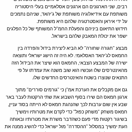
רבים, שני הארגונים הם ארגונים אסלאמיים בעלי היסטוריה
משותפת עם אידיאלוגיה משותפת של ג'יהאד, שניהם נתמכים
על ידי איראן והאסטרטגיה שלהם היא משותפת.
חידוש התיאום ביניהם והפעלת החמ"ל המשותף של כל הפלגים
ישפר את יכולת המאבק שלהם בישראל.
מבצע "חגורה שחורה" לא הביא ליצירת בידול והפרדה בין
החמאס לג'יהאד האסלאמי. לא היה זה הישג ישראלי ותוצאה
ישירה של המבצע הצבאי, החמאס הוא שיצר את הבידול הזה
מהאינטרסים שלו ועכשיו הוא שוב משנה את עמדתו על פי
התנאים שנוצרו בשטח והאינטרסים החדשים שלו.
גם אם מקבלים את הערכת אמ"ן כי "גורמים סוררים" מתוך
ארגון חמאס הם שירו בסוף השבוע את שתי הרקטות לעבר באר
שבע אין שום ערבות לכך שהנהגת חמאס לא הייתה בסוד עניין,
חמאס משחק "משחק כפול" כדי לקדם את מטרותיו וימשיך
בשיגור רקטות מדי פעם כשהדבר משרת את מטרותיו ובאותה
העת ימשיך במסלול "ההסדרה" מול ישראל כדי להשיג ממנה את