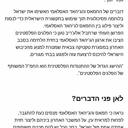
דוברים של החמאס והג'יהאד האסלאמי האשימו את ישראל
בלוחמה פסיכולוגית תוך שימוש בתקשורת הישראלית כדי לנסות
וליצור פילוג בין החמאס לג'יהאד האסלאמי.
הפרשן העזתי שרחביל אלע'ריב טען כי הפלגים הפלסטינים
הציבו את ארגון הג'יהאד האסלאמי בחזית הלחימה בסבב
האחרון במסגרת טקטיקה צבאית שמטרת למנוע מהכיבוש
הישראלי להיכנס לרצועת עזה ולפגוע בבתי מגורים.
"ההישג הגדול של ההתנגדות הפלסטינית הוא החמ"ל המשותף
של הפלגים הפלסטינים".
לאן פני הדברים?
נראה כי חמאס והג'יהאד האסלאמי מנסים כעת להתגבר,
לפחות למראית עין, על המשבר האחרון ביניהם וליצור חזית
אחידה אחת מול ישראל, בסך הכל יש להם מכנים משותפים