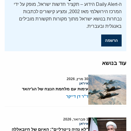
ה-Daily Alert הידוע – תקציר חדשות ישראל, מופק על ידי
המרכז הירושלמי מאז 2002, ומציע קישורים לכתבות
נבחרות בנושא ישראל מתוך מקורות תקשורת מובילים
באנגלית ובעברית.
הרשמה
עוד בנושא
30 מרץ, 2026
איראן
עימות עם מלחמת הנצח של הג'יהאד
ד"ר דן דייקר
1 פברואר, 2026
איראן
"לא נהיה נייטרליים": האיום של חיזבאללה