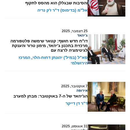
והסיבות שבגללן הוא מהסס לתקוף
אל"מ (בדימוס) ד"ר ז'ק נריה
25 דצמבר, 2025
ג'יהאד
דו"ח חדש חושף: קטאר שימשה פלטפורמה
מרכזית בתכנון ג’יהאד, מימון טרור והענקת
לגיטימציה לרצח עם
סא"ל (במיל') יהונתן דחוח-הלוי
,
המרכז
הירושלמי
7 אוקטובר, 2025
אירופה
הג'יהאד של ה-7 באוקטובר: מבחן למערב
ד"ר דן דייקר
31 אוגוסט, 2025