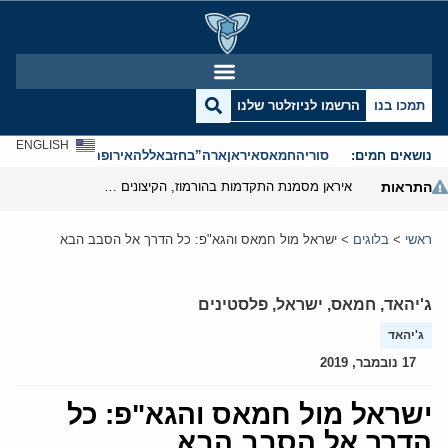
תמכו בנו
הרשמו לניוזלטר שלנו
ENGLISH
נושאים חמים:
סוריה
חמאס
איראן
ארה”ב
חזבאללה
אירופה
אנטישמיות
התראות
איראן מסמנת התקדמות בהורמוז, הקיצונים מנסים לבלום
ראשי
>
בלוגים
>
ישראל מול חמאס והגא"פ: כל הדרך אל הסבב הבא
ג'יהאד
,
חמאס
,
ישראל
,
פלסטינים
ג'יהאד
17 נובמבר, 2019
ישראל מול חמאס והגא"פ: כל
הדרך אל הסבב הבא