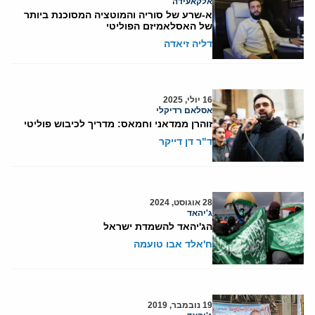
אלקאעידה
א-שרע של סוריה והמוטציה המסוכנת ביותר
של האסלאמיזם הפוליטי
דליה זיאדה
16 יולי, 2025
אסלאם רדיקלי
זוהרן ממדאני וחמאס: מדריך לכיבוש פוליטי
ד"ר דן דייקר
28 אוגוסט, 2024
ג'יהאד
הג'יהאד להשמדת ישראל
ח'אלד אבו טועמה
19 נובמבר, 2019