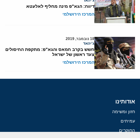
ג'יהאד
דיווח: הגא"פ מינה מחליף לאלעטא
המרכז הירושלמי
18 נובמבר, 2019
ג'יהאד
חשש בקרב חמאס והגא"פ: מתקפת החיסולים
צעד ראשון של ישראל
המרכז הירושלמי
אודותינו
חזון ומשימה
עמיתים
החוקרים
אנשי מפתח