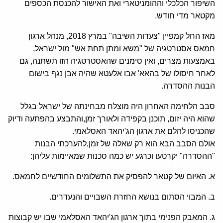
השיפור הכלכלי וההומניטארי ואת האישור להכנסת הכספים
מקטאר מדי חודש.
מאז החל קמפיין "צעדות השיבה" במרץ 2018, מנהל ארגון
חמאס אסטרטגיה של "משא ומתן תחת אש" מול ישראל,
באמצעות מצרים, ואין סימנים שהאסטרטגיה הזו תשתנה, גם
לאחר חיסולו של בהאא' אבו אלעטא שהיה אבן נגף בישום
הבנות ההסדרה.
סבב הלחימה האחרון היה מוצלח מבחינתה של ישראל בגלל
שהוא היה יזום, תוכנן בקפידה ולאורך זמן,והתבצע בהפתעה ודיוק
שהכניסו להלם את ארגון הג'יהאד האסלאמי.
אולם הסבב הבא הוא רק שאלה של זמן,להערכתי הבנות
"ההסדרה" יקרטעו וכרגע יש כמה סכנות שמאיימות עליהן:
א. האיום של קטאר להפסיק את התשלומים החודשיים לחמאס.
ב. המבוי הסתום בנושא החזרת השבויים והנעדרים.
ג. המאבק הפנימי בתוך ארגון הג'יהאד האסלאמי שבו יש קבוצות