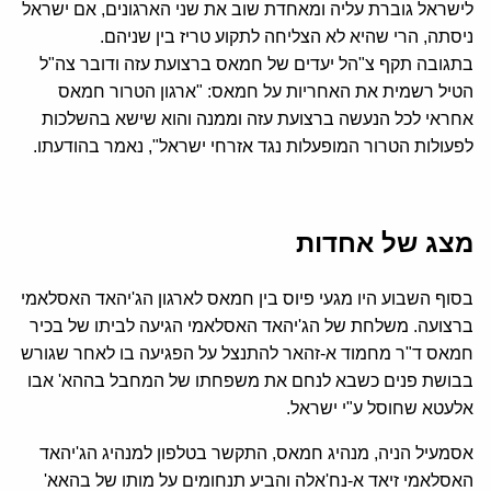
לישראל גוברת עליה ומאחדת שוב את שני הארגונים, אם ישראל
ניסתה, הרי שהיא לא הצליחה לתקוע טריז בין שניהם.
בתגובה תקף צ"הל יעדים של חמאס ברצועת עזה ודובר צה"ל
הטיל רשמית את האחריות על חמאס: "ארגון הטרור חמאס
אחראי לכל הנעשה ברצועת עזה וממנה והוא שישא בהשלכות
לפעולות הטרור המופעלות נגד אזרחי ישראל", נאמר בהודעתו.
מצג של אחדות
בסוף השבוע היו מגעי פיוס בין חמאס לארגון הג'יהאד האסלאמי
ברצועה. משלחת של הג'יהאד האסלאמי הגיעה לביתו של בכיר
חמאס ד"ר מחמוד א-זהאר להתנצל על הפגיעה בו לאחר שגורש
בבושת פנים כשבא לנחם את משפחתו של המחבל בההא' אבו
אלעטא שחוסל ע"י ישראל.
אסמעיל הניה, מנהיג חמאס, התקשר בטלפון למנהיג הג'יהאד
האסלאמי זיאד א-נח'אלה והביע תנחומים על מותו של בהאא'