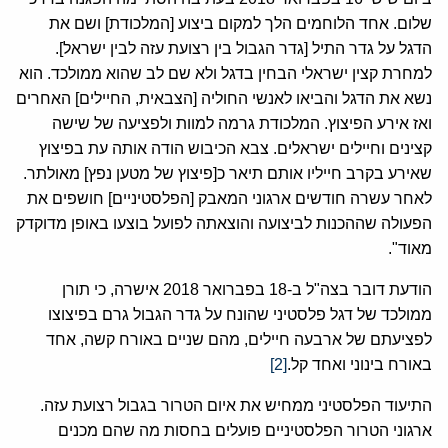
שלום. אחד הלוחמים הלך למקום ביצוע [המלכודת] ושם את
הדגל על גדר התיל [גדר הגבול בין רצועת עזה לבין ישראל].
למחרת קצין ישראלי הבחין בדגל ולא שם לב שהוא ממולכד. הוא
נשא את הדגל והביאו לאנשי החוליה [הצבאית, החיילים] האחרים
ואז אירע הפיצוץ. המלכודת גרמה למוות ולפציעה של שישה
קצינים וחיילים ישראלים. צבא הכיבוש הודה אותה עת בפיצוץ
שאירע בקרב חייליו אותם תיאר כ[פיצוץ של מטען נפץ] מאולתר.
לאחר עשרה חודשים ארגוני המאבק [הפלסטיניים] חושפים את
הפעולה שההכנות לביצועה והוצאתה לפועל בוצעו באופן מדוקדק
מאוד".
הודעת דובר בצה"ל ב-18 בפברואר 2018 אישרה, כי תורן
ממולכד של דגל פלסטיני שהונח על גדר הגבול גרם בפיצוצו
לפציעתם של ארבעה חיילים, מהם שניים באורח קשה, אחד
באורח בינוני ואחד קל.
[2]
התיעוד הפלסטיני ממחיש את איום הטרור בגבול רצועת עזה.
ארגוני הטרור הפלסטיניים פועלים בחסות מה שהם מכנים