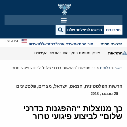
תמכו בנו
הרשמו לניוזלטר שלנו
ENGLISH
נושאים חמים:
סוריה
חמאס
איראן
ארה”ב
חזבאללה
אירופה
אנטישמיות
התראות
איראן מסמנת התקדמות בהורמוז, הקיצונים מנסים לבלום
ראשי
>
בלוגים
>
כך מנוצלות "ההפגנות בדרכי שלום" לביצוע פיגועי טרור
הרשות הפלסטינית
,
חמאס
,
ישראל
,
מצרים
,
פלסטינים
20 נובמבר, 2018
כך מנוצלות "ההפגנות בדרכי
שלום" לביצוע פיגועי טרור