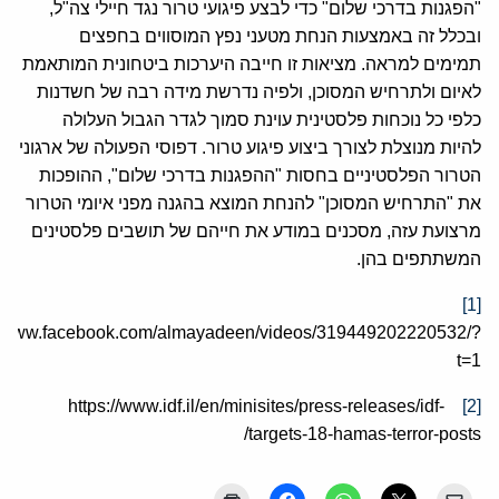
"הפגנות בדרכי שלום" כדי לבצע פיגועי טרור נגד חיילי צה"ל,
ובכלל זה באמצעות הנחת מטעני נפץ המוסווים בחפצים
תמימים למראה. מציאות זו חייבה היערכות ביטחונית המותאמת
לאיום ולתרחיש המסוכן, ולפיה נדרשת מידה רבה של חשדנות
כלפי כל נוכחות פלסטינית עוינת סמוך לגדר הגבול העלולה
להיות מנוצלת לצורך ביצוע פיגוע טרור. דפוסי הפעולה של ארגוני
הטרור הפלסטיניים בחסות "ההפגנות בדרכי שלום", ההופכות
את "התרחיש המסוכן" להנחת המוצא בהגנה מפני איומי הטרור
מרצועת עזה, מסכנים במודע את חייהם של תושבים פלסטינים
המשתתפים בהן.
[1]
://www.facebook.com/almayadeen/videos/319449202220532/?
t=1
https://www.idf.il/en/minisites/press-releases/idf-
[2]
targets-18-hamas-terror-posts/