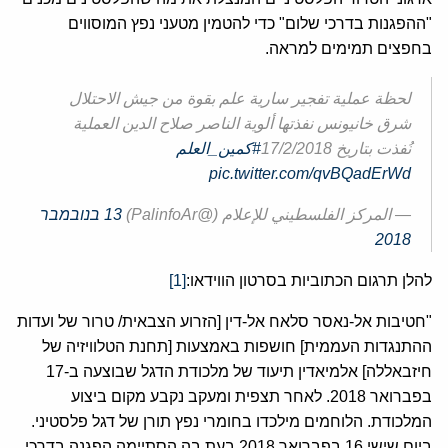
"ההפגנות בדרכי שלום" כדי להטמין מטעני נפץ המוסווים
בחפצים תמימים למראה.
لحظة عملية تفجير سارية علم بقوة من جيش الاحتلال
شرق خانيونس نفذتها ألوية الناصر صلاح الدين العملية
نُفذت بتاريخ 17/2/2018
#كمين_العلم
pic.twitter.com/qvBQadErWd
— المركز الفلسطيني للإعلام (@PalinfoAr)
13 בנובמבר
2018
להלן תרגום הכתוביות בסרטון הווידאו:
[1]
"חטיבות אל-נאסר סלאח אל-דין [הזרוע הצבאית/ טרור של ועדות
ההתנגדות העממית] חושפות באמצעות [תחנת הטלוויזיה של
חיזבאללה] אלמיאדין תיעוד של מלכודת הדגל שבוצעה ב-17
בפברואר 2018. לאחר תצפית ומעקב נקבע מקום ביצוע
המלכודת. הלוחמים מילכדו בחומרי נפץ תורן של דגל פלסטיני.
ביום שישי 16 בפברואר 2018 בעת בה הסתיימה הפגנה בדרכי