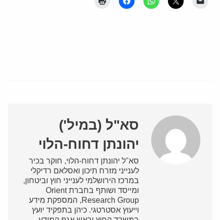
סא"ל (במיל')
יהונתן דחוח-הלוי
סא"ל יהונתן דחוח-הלוי, חוקר בכיר
לענייני מזרח תיכון ואסלאם רדיקלי
במרכז הירושלמי לענייני חוץ וביטחון,
ומייסד ושותף בחברת Orient
Research Group, המספקת מידע
וייעוץ אסטרטגי. כיהן בתפקיד יועץ
במשרד החוץ וראש אגף המידע