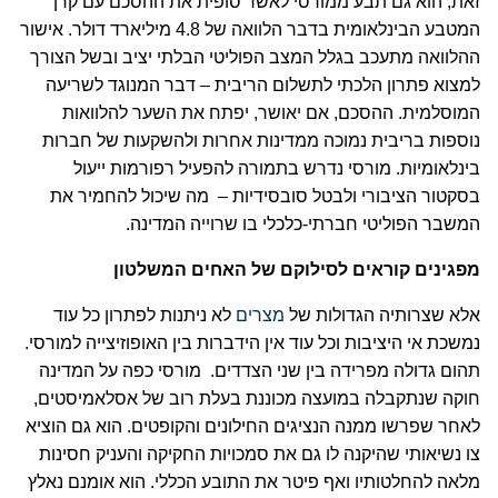
זאת, הוא גם תבע ממורסי לאשר סופית את ההסכם עם קרן
המטבע הבינלאומית בדבר הלוואה של 4.8 מיליארד דולר. אישור
ההלוואה מתעכב בגלל המצב הפוליטי הבלתי יציב ובשל הצורך
למצוא פתרון הלכתי לתשלום הריבית – דבר המנוגד לשריעה
המוסלמית. ההסכם, אם יאושר, יפתח את השער להלוואות
נוספות בריבית נמוכה ממדינות אחרות ולהשקעות של חברות
בינלאומיות. מורסי נדרש בתמורה להפעיל רפורמות ייעול
בסקטור הציבורי ולבטל סובסידיות – מה שיכול להחמיר את
המשבר הפוליטי חברתי-כלכלי בו שרוייה המדינה.
מפגינים קוראים לסילוקם של האחים המשלטון
אלא שצרותיה הגדולות של
מצרים
לא ניתנות לפתרון כל עוד
נמשכת אי היציבות וכל עוד אין הידברות בין האופוזיצייה למורסי.
תהום גדולה מפרידה בין שני הצדדים. מורסי כפה על המדינה
חוקה שנתקבלה במועצה מכוננת בעלת רוב של אסלאמיסטים,
לאחר שפרשו ממנה הנציגים החילונים והקופטים. הוא גם הוציא
צו נשיאותי שהיקנה לו גם את סמכויות החקיקה והעניק חסינות
מלאה להחלטותיו ואף פיטר את התובע הכללי. הוא אומנם נאלץ