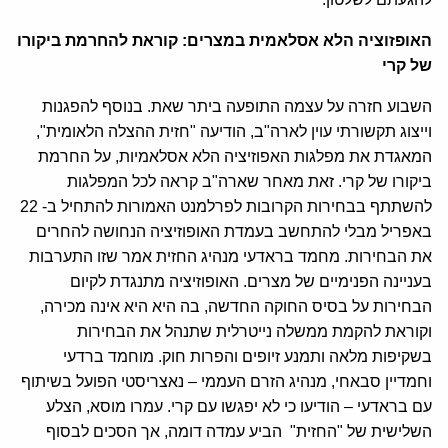
האופזוציה הלא אסלאמית במצרים: קוראת להחרמת ביקורו
של קרי
השבוע חזרה על עצמה התופעה ביתר שאת. בנוסף להפגנות
וייצוג תקשורתי עוין לארה"ב, הודיעה "חזית ההצלה הלאומית",
המאגדת את מפלגות האפוזיציה הלא אסלאמיות, על החרמת
ביקורו של קרי. זאת מאחר שארה"ב קראה לכל המפלגות
להשתתף בבחירות הקרובות לפרלמנט האמורות להתחיל ב- 22
באפריל מבלי להתחשב בעמדת האופוזיציה הנחושה להחרים
את הבחירות. מחמד בראדעי מנהיג החזית אמר שזו התערבות
בעניינה הפנימיים של מצרים. האופוזיציה מתנגדת לקיום
הבחירות על בסיס החוקה החדשה, בה היא היא אינה מכירה,
וקוראת להקמת ממשלה נייטרלית שתנהל את הבחירות
בשקיפות מלאה ותמנע זיופים והפרות חוק. מוחמד ברדעי
וחמדיין סבאחי, מנהיג הזרם העממי – נאצריסטי הפועל בשיתוף
עם בראדעי – הודיעו כי לא יפגשו עם קרי. עמרו מוסא, הצלע
השלישית של "החזית" הביע עמדה דומה, אך הסכים לבסוף