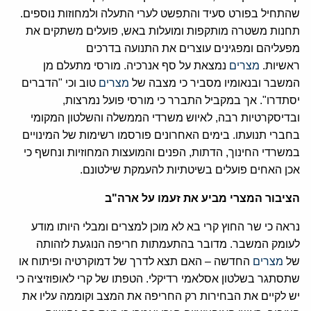
שהתחיל בפורט סעיד והתפשט לערי התעלה ולמחוזות נוספים.
תחנות משטרה מותקפות ומועלות באש, פועלים משתקים את
מפעליהם ומפגינים עוצרים את התנועה בדרכים
ראשיות.
מצרים
נמצאת על סף אנרכיה. מורסי מתעלם מן
המשבר ובנאומיו מסביר כי מצבה של
מצרים
טוב וכי "הדברים
יסתדרו". אך במקביל התברר כי מורסי פועל נמרצות,
ובדיסקרטיות רבה, לאיוש משרדי הממשלה והשלטון המקומי
בחברי תנועתו. בימים האחרונים פורסמו רשימות של המינויים
במשרדי החינוך, הדתות, הפנים והמועצות המחוזיות ונחשף כי
אכן האחים פועלים בשיטתיות להעמקת שילטונם.
הציבור המצרי מביע את זעמו על ארה"ב
נראה כי שר החוץ קרי בא לא מוכן למצרים ומבלי היותו מודע
לעומק המשבר. מדובר בהתעמתות חריפה הנוגעת לזהותה
של
מצרים
החדשה – האם תצא לדרך של דמוקרטיה ופיתוח או
שתסתגר בשלטון אסלאמי רדיקלי. הטפתו של קרי לאופוזיציה כי
יש לקיים את הבחירות רק החריפה את המצב וקוממה עליו את