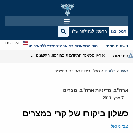
תמכו בנו
הרשמו לניוזלטר שלנו
ENGLISH
נושאים חמים:
סוריה
חמאס
איראן
ארה”ב
חזבאללה
אירופה
אנטישמיות
התראות
איראן מסמנת התקדמות בהורמוז, הקיצונים מנסים לבלום
ראשי
>
בלוגים
>
כשלון ביקורו של קרי במצרים
ארה"ב
,
מדיניות ארה"ב
,
מצרים
7 מרץ, 2013
כשלון ביקורו של קרי במצרים
צבי מזאל