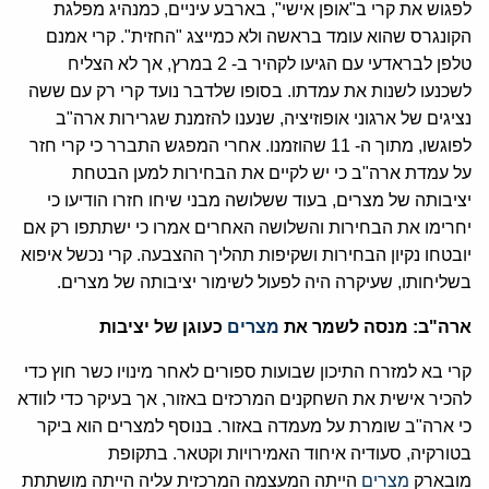
לפגוש את קרי ב"אופן אישי", בארבע עיניים, כמנהיג מפלגת
הקונגרס שהוא עומד בראשה ולא כמייצג "החזית". קרי אמנם
טלפן לבראדעי עם הגיעו לקהיר ב- 2 במרץ, אך לא הצליח
לשכנעו לשנות את עמדתו. בסופו שלדבר נועד קרי רק עם ששה
נציגים של ארגוני אופוזיציה, שנענו להזמנת שגרירות ארה"ב
לפוגשו, מתוך ה- 11 שהוזמנו. אחרי המפגש התברר כי קרי חזר
על עמדת ארה"ב כי יש לקיים את הבחירות למען הבטחת
יציבותה של מצרים, בעוד ששלושה מבני שיחו חזרו הודיעו כי
יחרימו את הבחירות והשלושה האחרים אמרו כי ישתתפו רק אם
יובטחו נקיון הבחירות ושקיפות תהליך ההצבעה. קרי נכשל איפוא
בשליחותו, שעיקרה היה לפעול לשימור יציבותה של מצרים.
ארה"ב: מנסה לשמר את
מצרים
כעוגן של יציבות
קרי בא למזרח התיכון שבועות ספורים לאחר מינויו כשר חוץ כדי
להכיר אישית את השחקנים המרכזים באזור, אך בעיקר כדי לוודא
כי ארה"ב שומרת על מעמדה באזור. בנוסף למצרים הוא ביקר
בטורקיה, סעודיה איחוד האמירויות וקטאר. בתקופת
מובארק
מצרים
הייתה המעצמה המרכזית עליה הייתה מושתתת