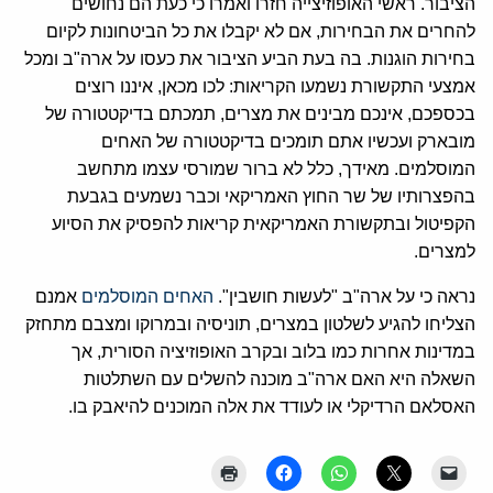
הציבור. ראשי האופוזיצייה חזרו ואמרו כי כעת הם נחושים
להחרים את הבחירות, אם לא יקבלו את כל הביטחונות לקיום
בחירות הוגנות. בה בעת הביע הציבור את כעסו על ארה"ב ומכל
אמצעי התקשורת נשמעו הקריאות: לכו מכאן, איננו רוצים
בכספכם, אינכם מבינים את מצרים, תמכתם בדיקטטורה של
מובארק ועכשיו אתם תומכים בדיקטטורה של האחים
המוסלמים. מאידך, כלל לא ברור שמורסי עצמו מתחשב
בהפצרותיו של שר החוץ האמריקאי וכבר נשמעים בגבעת
הקפיטול ובתקשורת האמריקאית קריאות להפסיק את הסיוע
למצרים.
נראה כי על ארה"ב "לעשות חושבין".
האחים המוסלמים
אמנם
הצליחו להגיע לשלטון במצרים, תוניסיה ובמרוקו ומצבם מתחזק
במדינות אחרות כמו בלוב ובקרב האופוזיציה הסורית, אך
השאלה היא האם ארה"ב מוכנה להשלים עם השתלטות
האסלאם הרדיקלי או לעודד את אלה המוכנים להיאבק בו.