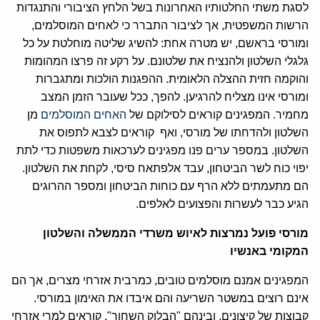
לסגת משתי החלטותיו האחרונות בשל הלחץ הציבורי והתנגדות
הרשות המשפטית, אך לציבור התברר כי לאחים המוסלמים,
ומורסי בראשם, יש מטרה אחת: להשיג שליטה מוחלטת על כל
גלגלי השלטון ולהנציח את שלטונם. על רקע זה פרצו המהומות
והוקמה חזית ההצלה הלאומית. ההפגנות הולכות ומתגברות
ומורסי אינו מצליח להרגיען. להפך, ככל שעובר הזמן המצב
מחמיר. המפגינים קוראים לסילוקם של
האחים המוסלמים
מן
השלטון ולהדחתו של מורסי, ואף קוראים לצבא לתפוס את
השלטון. במספר ערים פנו מפגינים לערכאות משפטות כדי לתת
יפוי כוח לשר הביטחון, עבד אלפתאח סיסי, לקחת את השלטון.
הם מתעמתים ללא הרף עם כוחות הביטחון ומספר ההרוגים
הגיע כבר לעשרות והפצועים לאלפים.
מורסי פועל נמרצות לאיוש משרדי הממשלה והשלטון
המקומי באנשיו
המפגינים אמנם מוסלמים טובים, כמרבית אזרחי מצרים, אך הם
אינם רוצים במשטר השריעה והם איבדו את האימון במורסי.
קבוצות של קיצונים, ובינהם "הבלוק השחור", קוראים למרי אזרחי