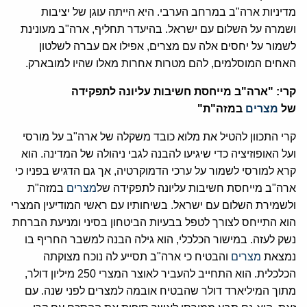
מדיניות ארה"ב במרחב הערבי. היא הייתה עוגן של יציבות
ושמרה על השלום עם ישראל. בהיעדר תחליף, ארה"ב מעונינת
לשמור על יחסים אלה עם מצרים, אפילו אם עברה לשלטון
האחים המוסלמים, להם מטרות אחרות מאלו שהיו למובארק.
קרי: "ארה"ב מייחסת חשיבות עליונה לתפקידה
של
מצרים
במזה"ת"
קרי התכוון להטיל את מלוא כובד משקלה של ארה"ב על מורסי
ועל האופוזיציה כדי שיגיעו להבנה לגבי ניהולה של המדינה. הוא
קרא למורסי לשמור על ערכי הדמוקרטיה, אך גם הדגיש בפניו כי
ארה"ב מייחסת חשיבות עליונה לתפקידה של
מצרים
במזה"ת
ולשמירת השלום עם ישראל. בשיחותיו עם ראשי המודיעין המצרי
הוא התייחס לצורך לטפל בבעיות הביטחון בסיני ומניעת הברחת
נשק לעזה. במישור הכלכלי, הוא גילה הבנה למשבר החריף בו
נמצאת
מצרים
והבטיח כי ארה"ב תסייע לה נוכח מצוקתה
הכלכלית. הוא התחייב להעביר לאוצר המצרי 250 מיליון דולר,
מתוך המיליארד דולר שהבטיח אובמה למצרים לפני שנה. עם