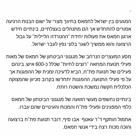
המגעים בין ישראל לחמאס בתיווך מצרי על ישום הבנות הרגיעה
אמורים להתחדש אך הם מתנהלים בעצלתיים, בינתיים חידש
ארגון חמאס את פעולות יחידת "ההטרדה הליילית" על גבול
הרצועה והוא ממשיך לשגר בלוני נפץ לעבר ישראל.
מסע המעצרים הנרחב של מנגנוני הביטחון של חמאס של מאות
פעילי תנועת המחאה "רוצים לחיות" שכלל כ-600 איש, בינהם
פעילים של תנועת פת"ח, הביא לדעיכה זמנית של ההפגנות אך
על פי פעילי התנועה, ההפגנות יתחדשו בקרוב מכיוון שהמצוקה
הכלכלית הקשה נמשכת והשטח רותח.
בינתיים נחשפים מעשי הזוועה של מנגנוני הביטחון של חמאס
כלפי המפגינים ופעילי פת"ח והמכות והעינויים שהם עברו.
אתמול הותקף ד"ר עאטף אבו סיף, דובר תנועת פת"ח ברצועה
והוכה מכות רצח בידי אנשי חמאס.