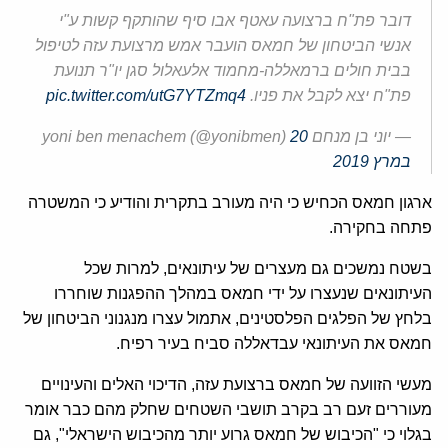
דובר פת"ח ברצועה עאטף אבו סיף שהותקף קשות ע"י
אנשי הביטחון של חמאס הועבר אמש מרצועת עזה לטיפול
בבית חולים ברמאללה-מחמוד אלעאלול סגן יו"ר תנועת
פת"ח יצא לקבל את פניו.
pic.twitter.com/utG7YTZmq4
— יוני בן מנחם yoni ben menachem (@yonibmen)
20
במרץ 2019
ארגון חמאס הכחיש כי היה מעורב בתקרית והודיע כי המשטרה
פתחה בחקירה.
בשטח נמשכים גם מעצרים של עיתונאים, למרות שכל
העיתונאים שנעצרו על ידי חמאס במהלך ההפגנות שוחררו
בלחץ של הפלגים הפלסטינים, אתמול עצרו מנגנוני הביטחון של
חמאס את העיתונאי עבדאללה סביח בעיר רפיח.
מעשי הזוועה של חמאס ברצועת עזה, הדיכוי האלים והעינויים
מעוררים זעם רב בקרב תושבי השטחים שחלק מהם כבר אומר
בגלוי כי "הכיבוש של חמאס גרוע יותר מהכיבוש הישראלי", גם