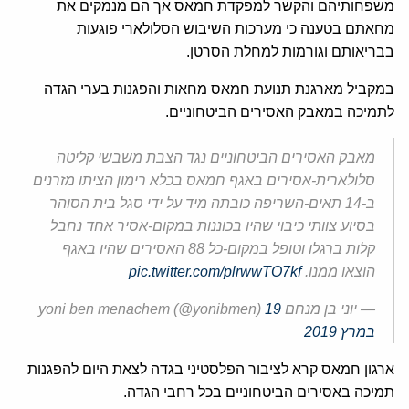
משפחותיהם והקשר למפקדת חמאס אך הם מנמקים את
מחאתם בטענה כי מערכות השיבוש הסלולארי פוגעות
בבריאותם וגורמות למחלת הסרטן.
במקביל מארגנת תנועת חמאס מחאות והפגנות בערי הגדה
לתמיכה במאבק האסירים הביטחוניים.
מאבק האסירים הביטחוניים נגד הצבת משבשי קליטה
סלולארית-אסירים באגף חמאס בכלא רימון הציתו מזרנים
ב-14 תאים-השריפה כובתה מיד על ידי סגל בית הסוהר
בסיוע צוותי כיבוי שהיו בכוננות במקום-אסיר אחד נחבל
קלות ברגלו וטופל במקום-כל 88 האסירים שהיו באגף
הוצאו ממנו.
pic.twitter.com/plrwwTO7kf
— יוני בן מנחם yoni ben menachem (@yonibmen)
19
במרץ 2019
ארגון חמאס קרא לציבור הפלסטיני בגדה לצאת היום להפגנות
תמיכה באסירים הביטחוניים בכל רחבי הגדה.