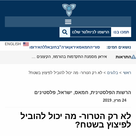
תמכו בנו
הרשמו לניוזלטר שלנו
ENGLISH
נושאים חמים:
סוריה
חמאס
איראן
ארה”ב
חזבאללה
אירופה
אנטישמיות
התראות
איראן מסמנת התקדמות בהורמוז, הקיצונים מנסים לבלום
ראשי
>
בלוגים
>
לא רק הטרור- מה יכול להוביל לפיצוץ בשטח?
הרשות הפלסטינית
,
חמאס
,
ישראל
,
פלסטינים
24 מרץ, 2019
לא רק הטרור- מה יכול להוביל
לפיצוץ בשטח?