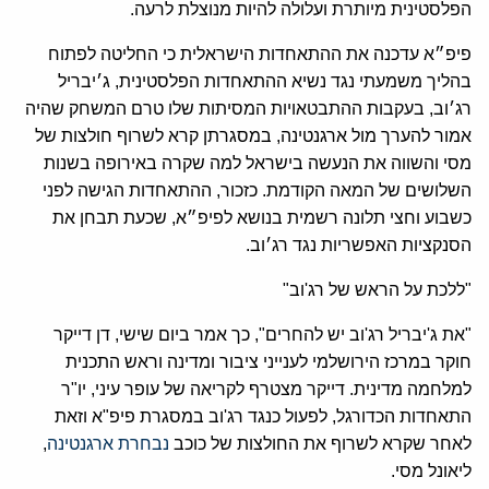
הפלסטינית מיותרת ועלולה להיות מנוצלת לרעה.
פיפ״א עדכנה את ההתאחדות הישראלית כי החליטה לפתוח
בהליך משמעתי נגד נשיא ההתאחדות הפלסטינית, ג׳יבריל
רג׳וב, בעקבות ההתבטאויות המסיתות שלו טרם המשחק שהיה
אמור להערך מול ארגנטינה, במסגרתן קרא לשרוף חולצות של
מסי והשווה את הנעשה בישראל למה שקרה באירופה בשנות
השלושים של המאה הקודמת. כזכור, ההתאחדות הגישה לפני
כשבוע וחצי תלונה רשמית בנושא לפיפ״א, שכעת תבחן את
הסנקציות האפשריות נגד רג׳וב.
"ללכת על הראש של רג'וב"
"את ג'יבריל רג'וב יש להחרים", כך אמר ביום שישי, דן דייקר
חוקר במרכז הירושלמי לענייני ציבור ומדינה וראש התכנית
למלחמה מדינית. דייקר מצטרף לקריאה של עופר עיני, יו"ר
התאחדות הכדורגל, לפעול כנגד רג'וב במסגרת פיפ"א וזאת
לאחר שקרא לשרוף את החולצות של כוכב
נבחרת ארגנטינה
,
ליאונל מסי.