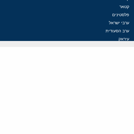
קטאר
פלסטינים
ערבי ישראל
ערב הסעודית
עיראק
פרסומים אחרונים
איראן מסמנת התקדמות בהורמוז, הקיצונים מנסים לבלום
קמפיזם: איך דוקטרינה קומוניסטית עיצבה את היחס לישראל במערב
נקמה בכותרות, הסכם בחדרים: איראן מתקרבת לפתיחת הורמוז
עסקה מסוכנת: מועצת השלום של טראמפ וחמאס
הים התיכון עשוי להיות החזית הבאה של איראן
ווידאו
YouTube
ארכיון שמע
הרצאות