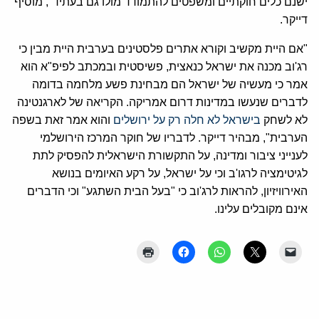
ישנם כלים חוקתיים ומשפטים להתמודד מולו גם בעתיד", מוסיף
דייקר.
"אם היית מקשיב וקורא אתרים פלסטינים בערבית היית מבין כי
רג'וב מכנה את ישראל כנאצית, פשיסטית ובמכתב לפיפ"א הוא
אמר כי מעשיה של ישראל הם מבחינת פשע מלחמה בדומה
לדברים שנעשו במדינות דרום אמריקה. הקריאה של לארגנטינה
לא לשחק
בישראל לא חלה רק על ירושלים
והוא אמר זאת בשפה
הערבית", מבהיר דייקר. לדבריו של חוקר המרכז הירושלמי
לענייני ציבור ומדינה, על התקשורת הישראלית להפסיק לתת
לגיטימציה לרגו'ב וכי על ישראל, על רקע האיומים בנושא
האירוויזיון, להראות לרג'וב כי "בעל הבית השתגע" וכי הדברים
אינם מקובלים עלינו.