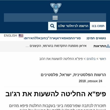
תמכו בנו
הרשמו לניוזלטר שלנו
ENGLISH
נושאים חמים:
סוריה
חמאס
איראן
ארה”ב
חזבאללה
אירופה
אנטישמיות
התראות
איראן מסמנת התקדמות בהורמוז, הקיצונים מנסים לבלום
ראשי
>
בלוגים
>
פיפ"א החליטה להשעות את רג'וב
הרשות הפלסטינית
,
ישראל
,
פלסטינים
24 אוגוסט, 2018
פיפ"א החליטה להשעות את רג'וב
תזכורת לכתבה שפורסמה ביוני בעקבות החלטת פיפא מהיום