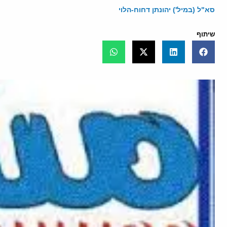
סא"ל (במיל') יהונתן דחוח-הלוי
שיתוף