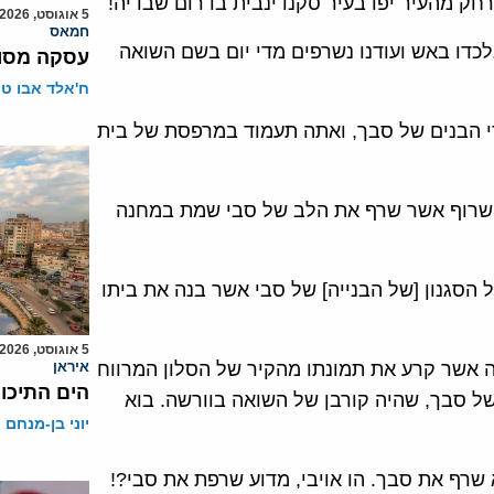
חק מהעיר יפו בעיר סקנדינבית בדרום שבדיה!
5 אוגוסט, 2026
חמאס
לכדו באש ועודנו נשרפים מדי יום בשם השואה
עסקה מסוכ
ח'אלד אבו ט
י הבנים של סבך, ואתה תעמוד במרפסת של בית
 השרוף אשר שרף את הלב של סבי שמת במחנה
 הסגנון [של הבנייה] של סבי אשר בנה את ביתו
5 אוגוסט, 2026
זה אשר קרע את תמונתו מהקיר של הסלון המרווח
איראן
הים התיכון
ל סבך, שהיה קורבן של השואה בוורשה. בוא
יוני בן-מנחם
שרף את סבך. הו אויבי, מדוע שרפת את סבי?!