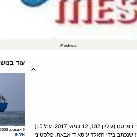
Meshwar
עוד בנוש
העיתון "מישוואר" (Meshwar) היוצא לאור בטורונטו, אונטריו פרסם (גיליון 182, 12 במאי 2017, עמ' 15)
6 אוגוסט, 2026
 שנכתב בידי ח'אלד עיסא ד'יאבאת, פלסטיני
איראן