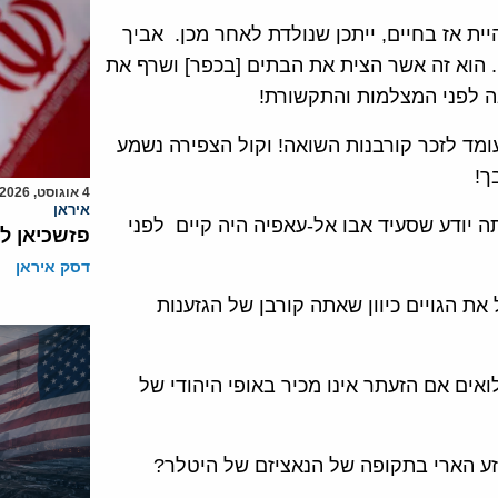
יית אז בחיים, ייתכן שנולדת לאחר מכן. אביך
]. הוא זה אשר הצית את הבתים [בכפר] ושרף את
ה לפני המצלמות והתקשורת!
 עומד לזכר קורבנות השואה! וקול הצפירה נשמע
ך!
4 אוגוסט, 2026
איראן
תה יודע שסעיד אבו אל-עאפיה היה קיים לפני
פזשכיאן ל
דסק איראן
את הגויים כיוון שאתה קורבן של הגזענות
אים אם הזעתר אינו מכיר באופי היהודי של
הגזע הארי בתקופה של הנאציזם של היטלר?