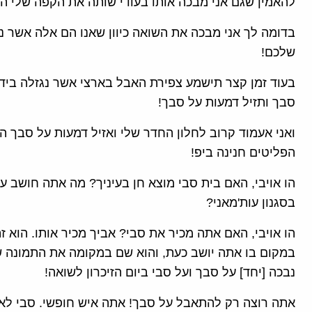
להאמין שגם אני מבכה אותו בעודי שותה את הקפה שלי הר
בדומה לך אני מבכה את השואה כיוון שאנו הם אלה אשר נ
שלכם!
בעוד זמן קצר תישמע צפירת האבל בארצי אשר נגזלה ביד
סבך ותזיל דמעות על סבך!
ואני אעמוד קרוב לחלון החדר שלי ואזיל דמעות על סבך
הפליטים חנינה ביפ!
הו אויבי, האם בית סבי מוצא חן בעיניך? מה אתה חושב על
בסגנון עות'מאני?
הו אויבי, האם אתה מכיר את סבי? אביך מכיר אותו. הוא 
במקום בו אתה יושב כעת, והוא שם במקומה את התמונה ש
נבכה [יחד] על סבך ועל סבי ביום הזיכרון לשואה!
אתה רוצה רק להתאבל על סבך! אתה איש חופשי. סבי לא 