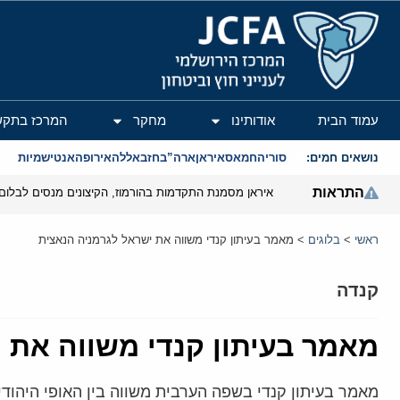
המרכז הירושלמי לענייני חוץ וביטחון
עמוד הבית
אודותינו
מחקר
המרכז בתקש
נושאים חמים:
סוריה
חמאס
איראן
ארה”ב
חזבאללה
אירופה
אנטישמיות
התראות
איראן מסמנת התקדמות בהורמוז, הקיצונים מנסים לבלום
ראשי
>
בלוגים
>
מאמר בעיתון קנדי משווה את ישראל לגרמניה הנאצית
קנדה
מאמר בעיתון קנדי משווה את 
מאמר בעיתון קנדי בשפה הערבית משווה בין האופי היהו