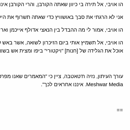
הו אויבי, אל תירה בי כיוון שאתה הקורבן, והרי הקורבן אינו 
אני לא הרגתי את סבך באושוויץ כדי שאתה תשרוף את היל
הו אויבי, אמור לי מה ההבדל בין הנאצי אדולף אייכמן ואר
הו אויבי, אל תשמיץ אותי ביום הזיכרון לשואה, אשר באש 
אוכל את הגלידה של [חנות] "ויקטורי" ביפו ומצית אש בשואה של
עורך העיתון, נזיה ח'טאטבה, ציין כי "המאמרים שאנו מפ
Meshwar Media. איננו אחראים לכך".
==