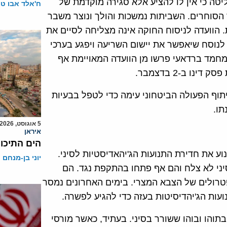
טה כי אין לו להציע אלא סגירה מוקדמת של
ח'אלד אבו ט
הסוחרים. השביתות נמשכות והולך ונוצר משבר
 הוועדה לניסוח החוקה אינה מצליחה לסיים את
לנוסח שיאפשר את יישום השריעה ויפגע בערכי
ומחמד ברדאעי פרשו מן הוועדה המאויימת אף
ו ב-2 בדצמבר.
תוף הפעולה הביטחוני עימה כדי לטפל בבעיות
תו.
5 אוגוסט, 2026
איראן
הים התיכון
וע את חדירת התנועות הג'יהאדיסטיות לסיני.
יוני בן-מנחם
י לא צלח והם אף פתחו בהתקפת נגד. הם
טרולים של הצבא המצרי. בימים האחרונים נמסר
עות הג'יהדיסיטות בעזה כדי להגיע לפשרה.
בתוהו ובוהו ששורר בסיני. בעתיד, כאשר מורסי