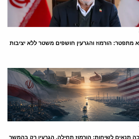
א מתפטר: הורמוז והגרעין חושפים משטר ללא יציבות
בה תנאים לשיחות: הורמוז תחילה, הגרעין רק בהמשך