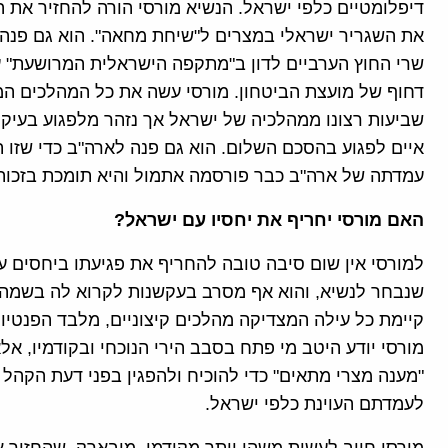
דיפלומטיים כלפי ישראל. הנשיא מורסי הורה להחזיר את ה
את השגריר ישראלי במצרים ל"שיחת מחאה". הוא גם פנה ל
שרי החוץ הערביים לדון ב"מתקפה הישראלית המרושעת" על
דחוף של מועצת הביטחון. מורסי עשה את כל המהלכים המ
שביעות רצונו ממהלכיה של ישראל אך נזהר מלפגוע בעיקר
איים לפגוע בהסכם השלום. הוא גם פנה לארה"ב כדי שזו 
עמדתה של ארה"ב כבר פורסמה אתמול והיא תומכת בזכות
האם מורסי יחריף את יחסיו עם ישראל?
למורסי אין שום סיבה טובה להחריף את פגיעתו ביחסים 
שנבחר לנשיא, והוא אף מסרב בעקשנות לקרוא לה בשמה. ב
קיימת כל עילה המצדיקה מהלכים קיצוניים, מלבד הפנטי
מורסי יודע היטב מי פתח בסבב הירי הנוכחי ובקודמיו, 
"מענה מצרי מתאים" כדי להוכיח ולהפגין בפני דעת הקהל 
לעמדתם העוינת כלפי ישראל.