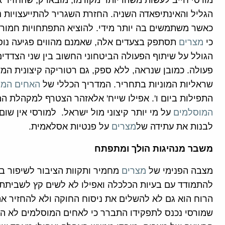
מורסי חייב לעשות משהו יותר מקודמו, מובארק, שהחזיר 
הגליל והאינתיפאדה השניה. החזרת השגריר להתייעצויות
כאשר משתמשים בה יותר מידי. להוציא התפתחויות חמורות
כי
מצרים
תסתפק בצעדים אלה, שאמנם מהווים פגיעה נוס
הגולל על שיתוף הפעולה הביטחוני החשוב בין שני הצדדי
פעולה. כמובן שנראה, ללא ספק, גם רטוריקה קיצונית המש
שראליות המוניות בתחריר. המדריך הכללי של
האחים המו
התפילות ביום ו'. אפילו שייח' אלאזהר הצטרף למקהלת 
המוסלמים
על מי יותר קיצוני מול ישראל. למורסי אין שום
לבנות את עתידה של
מצרים
על פנטיות אסלאמית.
משבר מנהיגות הולך ומתפתח
מצבה הפנימי של
מצרים
מחמיר ותקוות הציבור לשיפור בתנ
להתמודד עם בעיות הכלכלה ואפילו לא לשים קץ לשביתת
הרוח הוא גם לא להשלים את ניסוח החוקה ולא להחזיר את
שמורסי נכנס לתפקידו התברר כי לאחים המוסלמים לא הי