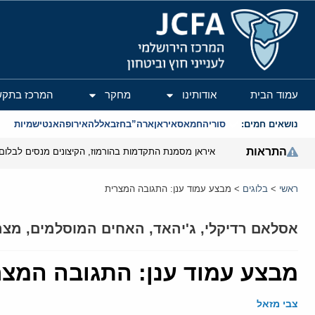
המרכז הירושלמי לענייני חוץ וביטחון
עמוד הבית
אודותינו
מחקר
המרכז בתקש
נושאים חמים:
סוריה
חמאס
איראן
ארה”ב
חזבאללה
אירופה
אנטישמיות
התראות
איראן מסמנת התקדמות בהורמוז, הקיצונים מנסים לבלום
ראשי
>
בלוגים
>
מבצע עמוד ענן: התגובה המצרית
אסלאם רדיקלי
,
ג'יהאד
,
האחים המוסלמים
,
מצר
מבצע עמוד ענן: התגובה המצר
צבי מזאל