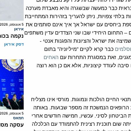
את שגרירו להתייעצויות על רקע מבצע שלום
 נראית כבר כמעשה שבשגרה והיא מאבדת מערכה
 בלתי צפויות, ניתן להעריך בזהירות המתחייבת
פת ביחסים עם ישראל אך איך אינם סותמים את
5 אוגוסט, 2026
איראן
ם – התחום היחידי שבו שני הצדדים עדין משתפים
נקמה בכות
מיצה את ישראל והציונות והפגנות אנטי -
דסק איראן
סלמים
כבר קרא לקיים "מיליוניה" בתום
המגנים, זאת במסגרת התחרות עם
האחים
 סיבה לעודד קיצוניות, אלא אם כן הוא רוצה
אי החיים הולכות ונמוגות. מורסי אינו מצליח
 הרופאים הנמשכת זה מספר שבועות. באותה
5 אוגוסט, 2026
 הביטחון לסיני. עכשיו, חמישה חודשים אחרי
חמאס
תה שום תוכנית רצינית להתמודד עם הכלכלה
עסקה מסוכ