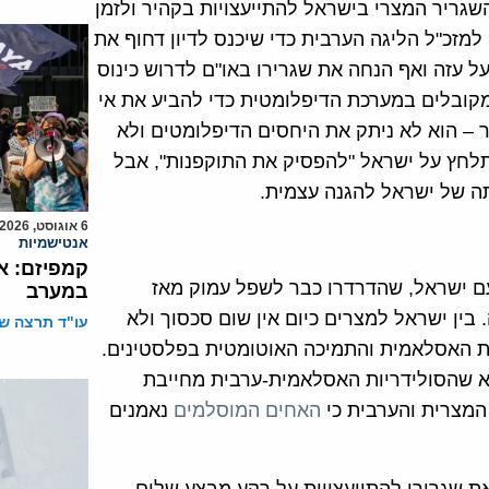
שגריר המצרי בישראל להתייעצויות בקהיר ולזמן
מזכ"ל הליגה הערבית כדי שיכנס לדיון דחוף את
 עזה ואף הנחה את שגרירו באו"ם לדרוש כינוס
קובלים במערכת הדיפלומטית כדי להביע את אי
 – הוא לא ניתק את היחסים הדיפלומטים ולא
תלחץ על ישראל "להפסיק את התוקפנות", אבל
ה של ישראל להגנה עצמית.
6 אוגוסט, 2026
אנטישמיות
קמפיזם: א
עם ישראל, שהדרדרו כבר לשפל עמוק מאז
במערב
ין ישראל למצרים כיום אין שום סכסוך ולא
עו"ד תרצה שו
ות האסלאמית והתמיכה האוטומטית בפלסטינים.
אלא שהסולידריות האסלאמית-ערבית מחייבת
המצרית והערבית כי
האחים המוסלמים
נאמנים