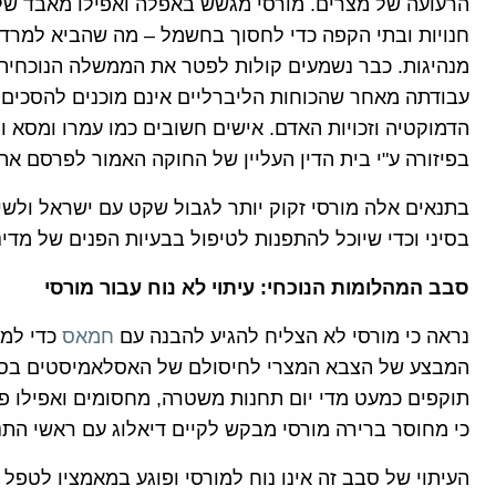
הרעועה של מצרים. מורסי מגשש באפלה ואפילו מאבד שלי
חנויות ובתי הקפה כדי לחסוך בחשמל – מה שהביא למרד 
מנהיגות. כבר נשמעים קולות לפטר את הממשלה הנוכחית.
עבודתה מאחר שהכוחות הליברליים אינם מוכנים להסכים 
הדמוקטיה וזכויות האדם. אישים חשובים כמו עמרו ומסא 
בפיזורה ע"י בית הדין העליין של החוקה האמור לפרסם את פסק דינ
בתנאים אלה מורסי זקוק יותר לגבול שקט עם ישראל ולשי
בסיני וכדי שיוכל להתפנות לטיפול בבעיות הפנים של מדינ
סבב המהלומות הנוכחי: עיתוי לא נוח עבור מורסי
נראה כי מורסי לא הצליח להגיע להבנה עם
חמאס
כדי למנ
המבצע של הצבא המצרי לחיסולם של האסלאמיסטים בסינ
תוקפים כמעט מדי יום תחנות משטרה, מחסומים ואפילו פ
כי מחוסר ברירה מורסי מבקש לקיים דיאלוג עם ראשי התנו
העיתוי של סבב זה אינו נוח למורסי ופוגע במאמציו לטפל 