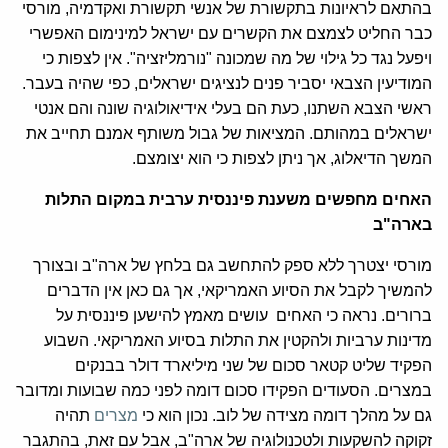
בהתאם לראיונות בתקשורת של אנשי תקשורת ואקדמיה, מורסי
כבר החליט לצמצם את הקשרים עם ישראל למינימום האפשרי
ויפעל נגד כל גילוי של מה שמכונה "נורמליזציה". אין לצפות כי
המודיעין הצבאי יסביר פנים לנציגים ישראלים, כפי שהיה בעבר.
ראשי הצבא השתנו, כעת הם בעלי אידיאולוגיה שונה והם אנטי
ישראלים במהותם. המציאות של גבול משותף אמנם תחייב את
המשך הדיאלוג, אך ניתן לצפות כי הוא יצומצם.
האחים מחפשים משענת פיננסית ערבית במקום התלות
בארה"ב
מורסי יצטרך ללא ספק להתחשב גם בלחץ של ארה"ב ובצורך
להמשיך לקבל את הסיוע האמריקאי, אך גם כאן אין הדברים
ברורים. נראה כי האחים עושים מאמץ להישען פיננסית על
מדינות ערביות ולהקטין את התלות בסיוע האמריקאי. השבוע
הפקיד שליט קטאר סכום של שני מיליארד דולר בבנקים
במצרים. הסעודים הפקידו סכום דומה לפני כמה שבועות ומדובר
גם על מהלך דומה מצידה של לוב. נכון הוא כי
מצרים
תהיה
זקוקה להשקעות ולטכנולוגיה של ארה"ב, אבל עם זאת, בהתגבר