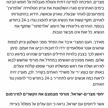
מצרים, הפיכתה למדינה דתית והטלת מגבלות על חופש הביטוי.
בימים האחרונים סגרו השלטונות את ערוץ הטלוויזיה "אלפרעין"
(הפרעונים) לאחר שבעליו, טארק עכאשה, הידוע בהתנגדותו
לאחים, תקף קשות את הנשיא וקרא להפגין נגדו ב-24 בחודש.
בנוסף, הוחרמו גיליונותיו של היומון "אלדסתור" שתקף את
הנשיא. כל זאת אינו מבשר טובות.
מאידך, העם המצרי איבד את הפחד מפני השלטון וניתן לצפות
שחוגים אנטי אסלאמיים ירדו לרחובות ויביעו את זעמם. סימן
ראשון לכך בצבץ בלוויות החיילים המצרים שנהרגו בפיגוע כרם
שלום. מאות מפגינים האשימו במחדל את מורסי שחשש לבוא
לאירוע ושלח את ראש ממשלתו הטרי שספג קללות ונעלים.
באותו יום בוצע ירי על משרדי האחים בקהיר. לכן, מעניין יהיה
לראות כמה אנשים יגיעו לתחריר ב-24 בחודש כדי להפגין נגד
האחים.
יחסי מצרים-ישראל: מורסי מצמצם את הקשרים למינימום
אשר ליחסים עם ישראל, נראה כי הם עולים על מסלול בעייתי.