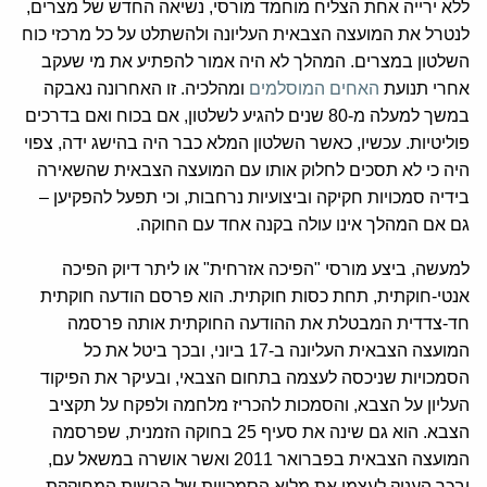
ללא ירייה אחת הצליח מוחמד מורסי, נשיאה החדש של מצרים,
לנטרל את המועצה הצבאית העליונה ולהשתלט על כל מרכזי כוח
השלטון במצרים. המהלך לא היה אמור להפתיע את מי שעקב
אחרי תנועת
האחים המוסלמים
ומהלכיה. זו האחרונה נאבקה
במשך למעלה מ-80 שנים להגיע לשלטון, אם בכוח ואם בדרכים
פוליטיות. עכשיו, כאשר השלטון המלא כבר היה בהישג ידה, צפוי
היה כי לא תסכים לחלוק אותו עם המועצה הצבאית שהשאירה
בידיה סמכויות חקיקה וביצועיות נרחבות, וכי תפעל להפקיען –
גם אם המהלך אינו עולה בקנה אחד עם החוקה.
למעשה, ביצע מורסי "הפיכה אזרחית" או ליתר דיוק הפיכה
אנטי-חוקתית, תחת כסות חוקתית. הוא פרסם הודעה חוקתית
חד-צדדית המבטלת את ההודעה החוקתית אותה פרסמה
המועצה הצבאית העליונה ב-17 ביוני, ובכך ביטל את כל
הסמכויות שניכסה לעצמה בתחום הצבאי, ובעיקר את הפיקוד
העליון על הצבא, והסמכות להכריז מלחמה ולפקח על תקציב
הצבא. הוא גם שינה את סעיף 25 בחוקה הזמנית, שפרסמה
המועצה הצבאית בפברואר 2011 ואשר אושרה במשאל עם,
ובכך העניק לעצמו את מלוא הסמכויות של הרשות המחוקקת