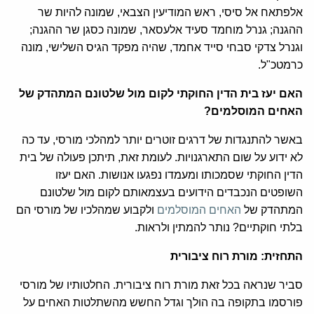
אלפתאח אל סיסי, ראש המודיעין הצבאי, שמונה להיות שר
ההגנה; גנרל מוחמד סעיד אלעסאר, שמונה כסגן שר ההגנה;
וגנרל צדקי סבחי סייד אחמד, שהיה מפקד הגיס השלישי, מונה
כרמטכ"ל.
האם יעז בית הדין החוקתי לקום מול שלטונם המתהדק של
האחים המוסלמים?
באשר להתנגדות של דרגים זוטרים יותר למהלכי מורסי, עד כה
לא ידוע על שום התארגנויות. לעומת זאת, תיתכן פעולה של בית
הדין החוקתי שסמכותו ומעמדו נפגעו אנושות. האם יעזו
השופטים הנכבדים הידועים בעצמאותם לקום מול שלטונם
המתהדק של
האחים המוסלמים
ולקבוע שמהלכיו של מורסי הם
בלתי חוקתיים? נותר להמתין ולראות.
התחזית: מורת רוח ציבורית
סביר שנראה בכל זאת מורת רוח ציבורית. החלטותיו של מורסי
פורסמו בתקופה בה הולך וגדל החשש מהשתלטות האחים על