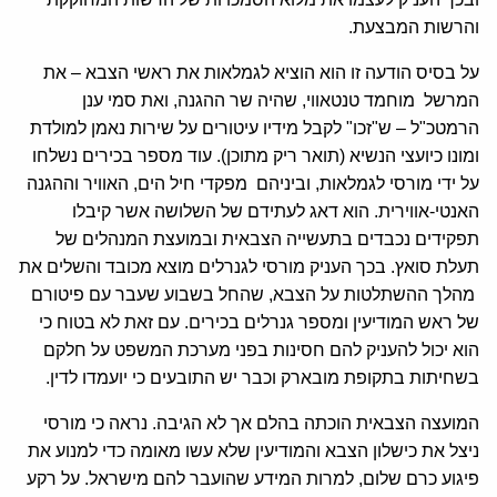
והרשות המבצעת.
על בסיס הודעה זו הוא הוציא לגמלאות את ראשי הצבא – את
המרשל מוחמד טנטאווי, שהיה שר ההגנה, ואת סמי ענן
הרמטכ"ל – ש"זכו" לקבל מידיו עיטורים על שירות נאמן למולדת
ומונו כיועצי הנשיא (תואר ריק מתוכן). עוד מספר בכירים נשלחו
על ידי מורסי לגמלאות, וביניהם מפקדי חיל הים, האוויר וההגנה
האנטי-אווירית. הוא דאג לעתידם של השלושה אשר קיבלו
תפקידים נכבדים בתעשייה הצבאית ובמועצת המנהלים של
תעלת סואץ. בכך העניק מורסי לגנרלים מוצא מכובד והשלים את
מהלך ההשתלטות על הצבא, שהחל בשבוע שעבר עם פיטורם
של ראש המודיעין ומספר גנרלים בכירים. עם זאת לא בטוח כי
הוא יכול להעניק להם חסינות בפני מערכת המשפט על חלקם
בשחיתות בתקופת מובארק וכבר יש התובעים כי יועמדו לדין.
המועצה הצבאית הוכתה בהלם אך לא הגיבה. נראה כי מורסי
ניצל את כישלון הצבא והמודיעין שלא עשו מאומה כדי למנוע את
פיגוע כרם שלום, למרות המידע שהועבר להם מישראל. על רקע