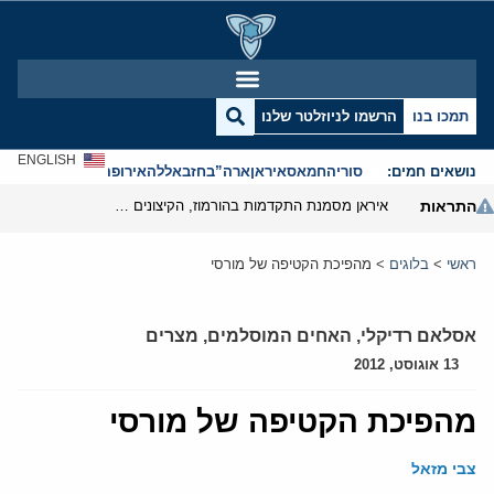
תמכו בנו
הרשמו לניוזלטר שלנו
ENGLISH
נושאים חמים:
סוריה
חמאס
איראן
ארה”ב
חזבאללה
אירופה
אנטישמיות
התראות
איראן מסמנת התקדמות בהורמוז, הקיצונים מנסים לבלום
ראשי
>
בלוגים
>
מהפיכת הקטיפה של מורסי
אסלאם רדיקלי
,
האחים המוסלמים
,
מצרים
13 אוגוסט, 2012
מהפיכת הקטיפה של מורסי
צבי מזאל