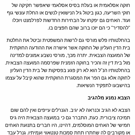
חוקה אסלאמית או בעלת בסיס אסלאמי שיאפשר חקיקה של
חוקי השריעה, כגון ביטול גיל הנישואין לנשים או החלת עונשי גוף
ועוד. האחים גם יפקחו על הבחירות החדשות לפרלמנט ויוכלו
"להסדיר" כי הם יזכו ברוב שהם חפצים בו.
בהחלטותיו פלש מורסי גם לרשות המשפטית וביטל את החלטת
בית הדין העליון של החוקה אשר אישרה את ההודעה החוקתית
של המועצה הצבאית. יתרה מכך, מורסי נשבע אמונים למדינה
מול בית דין זה והכיר בחוקה הזמנית שפרסמה המועצה הצבאית.
בהחלטותיו הנ"ל הוא לא רק פגע בפסיקות של בית הדין העליון
לחוקה אלא גם הפר את המסגרת החוקתית שהוא קיבל על עצמו
בהישבעו לתפקיד הנשיאות.
הצבא נמנע מלהגיב
הצבא לא הגיב וכנראה לא יגיב. הגנרלים עייפים ואין להם שום
תמיכה ציבורית. כעת, התברר גם כי במועצה הצבאית היה גיס
חמישי של האחים המוסלמים, דהיינו, היו חברים בתנועת האחים
או מקורבים לה שחתרו תחת סמכות טנטאווי ועמיתיו. גנרל עבד