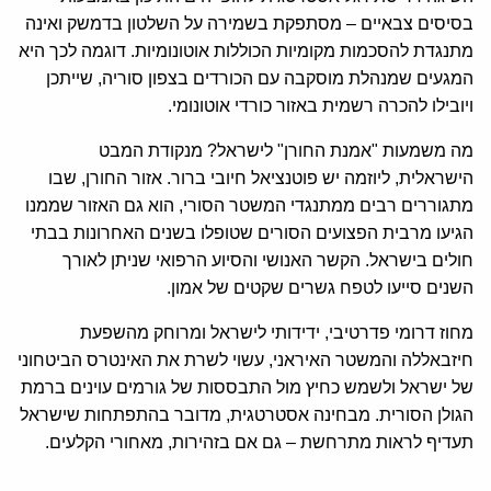
בסיסים צבאיים – מסתפקת בשמירה על השלטון בדמשק ואינה
מתנגדת להסכמות מקומיות הכוללות אוטונומיות. דוגמה לכך היא
המגעים שמנהלת מוסקבה עם הכורדים בצפון סוריה, שייתכן
ויובילו להכרה רשמית באזור כורדי אוטונומי.
מה משמעות "אמנת החורן" לישראל? מנקודת המבט
הישראלית, ליוזמה יש פוטנציאל חיובי ברור. אזור החורן, שבו
מתגוררים רבים ממתנגדי המשטר הסורי, הוא גם האזור שממנו
הגיעו מרבית הפצועים הסורים שטופלו בשנים האחרונות בבתי
חולים בישראל. הקשר האנושי והסיוע הרפואי שניתן לאורך
השנים סייעו לטפח גשרים שקטים של אמון.
מחוז דרומי פדרטיבי, ידידותי לישראל ומרוחק מהשפעת
חיזבאללה והמשטר האיראני, עשוי לשרת את האינטרס הביטחוני
של ישראל ולשמש כחיץ מול התבססות של גורמים עוינים ברמת
הגולן הסורית. מבחינה אסטרטגית, מדובר בהתפתחות שישראל
תעדיף לראות מתרחשת – גם אם בזהירות, מאחורי הקלעים.