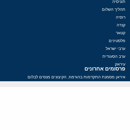
תוניסיה
תהליך השלום
רוסיה
קנדה
קטאר
פלסטינים
ערבי ישראל
ערב הסעודית
עיראק
פרסומים אחרונים
איראן מסמנת התקדמות בהורמוז, הקיצונים מנסים לבלום
קמפיזם: איך דוקטרינה קומוניסטית עיצבה את היחס לישראל במערב
נקמה בכותרות, הסכם בחדרים: איראן מתקרבת לפתיחת הורמוז
עסקה מסוכנת: מועצת השלום של טראמפ וחמאס
הים התיכון עשוי להיות החזית הבאה של איראן
ווידאו
YouTube