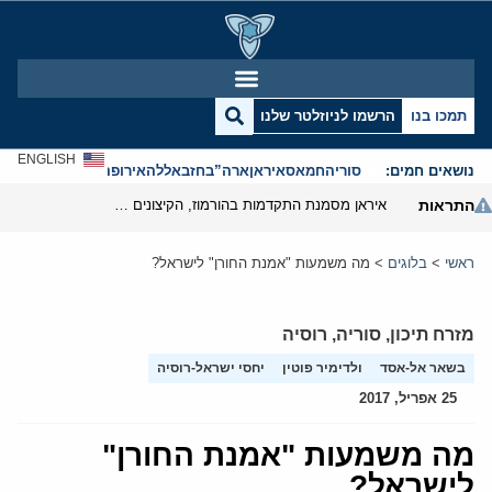
תמכו בנו
הרשמו לניוזלטר שלנו
ENGLISH
נושאים חמים:
סוריה
חמאס
איראן
ארה”ב
חזבאללה
אירופה
אנטישמיות
התראות
איראן מסמנת התקדמות בהורמוז, הקיצונים מנסים לבלום
ראשי
>
בלוגים
>
מה משמעות "אמנת החורן" לישראל?
מזרח תיכון
,
סוריה
,
רוסיה
בשאר אל-אסד
ולדימיר פוטין
יחסי ישראל-רוסיה
25 אפריל, 2017
מה משמעות "אמנת החורן"
לישראל?