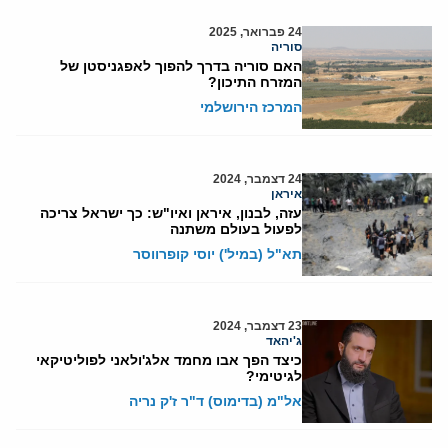
24 פברואר, 2025
סוריה
האם סוריה בדרך להפוך לאפגניסטן של
המזרח התיכון?
המרכז הירושלמי
24 דצמבר, 2024
איראן
עזה, לבנון, איראן ואיו"ש: כך ישראל צריכה
לפעול בעולם משתנה
תא"ל (במיל') יוסי קופרווסר
23 דצמבר, 2024
ג'יהאד
כיצד הפך אבו מחמד אלג'ולאני לפוליטיקאי
לגיטימי?
אל"מ (בדימוס) ד"ר ז'ק נריה