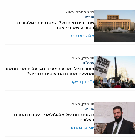
19 נובמבר, 2025
סוריה
שחר פיננסי חדש? המסגרת הרגולטורית
בסוריה שאחרי אסד
אלה רוזנברג
18 מרץ, 2025
ארה"ב
מוסר כפול: מדוע המערב מגן על תומכי חמאס
ומתעלם מטבח המיעוטים בסוריה?
ד"ר דן דייקר
18 מרץ, 2025
סוריה
ההסתבכות של אל-ג'ולאני בעקבות הטבח
בעלווים
יוני בן-מנחם