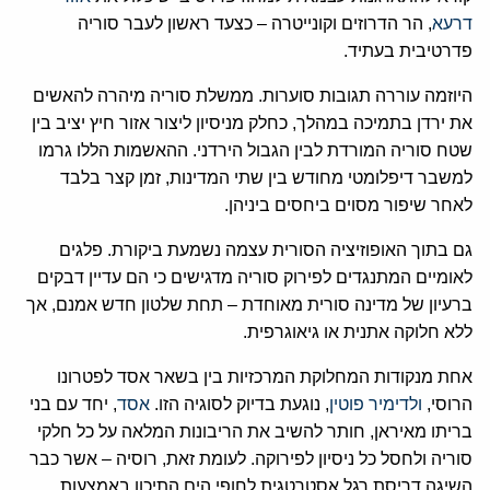
דרעא
, הר הדרוזים וקונייטרה – כצעד ראשון לעבר סוריה
פדרטיבית בעתיד.
היוזמה עוררה תגובות סוערות. ממשלת סוריה מיהרה להאשים
את ירדן בתמיכה במהלך, כחלק מניסיון ליצור אזור חיץ יציב בין
שטח סוריה המורדת לבין הגבול הירדני. ההאשמות הללו גרמו
למשבר דיפלומטי מחודש בין שתי המדינות, זמן קצר בלבד
לאחר שיפור מסוים ביחסים ביניהן.
גם בתוך האופוזיציה הסורית עצמה נשמעת ביקורת. פלגים
לאומיים המתנגדים לפירוק סוריה מדגישים כי הם עדיין דבקים
ברעיון של מדינה סורית מאוחדת – תחת שלטון חדש אמנם, אך
ללא חלוקה אתנית או גיאוגרפית.
אחת מנקודות המחלוקת המרכזיות בין בשאר אסד לפטרונו
הרוסי,
ולדימיר פוטין
, נוגעת בדיוק לסוגיה הזו.
אסד
, יחד עם בני
בריתו מאיראן, חותר להשיב את הריבונות המלאה על כל חלקי
סוריה ולחסל כל ניסיון לפירוקה. לעומת זאת, רוסיה – אשר כבר
השיגה דריסת רגל אסטרטגית לחופי הים התיכון באמצעות