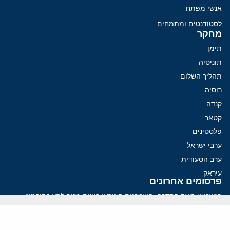
אנשי מפתח
לסטודנטים ומתמחים
מחקר
תימן
תוניסיה
תהליך השלום
רוסיה
קנדה
קטאר
פלסטינים
ערבי ישראל
ערב הסעודית
עיראק
פרסומים אחרונים
פזשכיאן רוצה הסדרה, השמרנים באיראן רוצים מנוף לחץ בהורמוז
איראן מסמנת התקדמות בהורמוז, הקיצונים מנסים לבלום
קמפיזם: איך דוקטרינה קומוניסטית עיצבה את היחס לישראל במערב