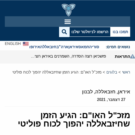
תמכו בנו
הרשמו לניוזלטר שלנו
ENGLISH
נושאים חמים:
סוריה
חמאס
איראן
ארה”ב
חזבאללה
אירופה
אנטישמיות
התראות
פזשכיאן רוצה הסדרה, השמרנים באיראן רוצים מנוף לחץ בהורמוז
ראשי
>
בלוגים
>
מזכ"ל האו"ם: הגיע הזמן שחיזבאללה יהפוך לכוח פוליטי
איראן
,
חזבאללה
,
לבנון
27 דצמבר, 2021
מזכ"ל האו"ם: הגיע הזמן
שחיזבאללה יהפוך לכוח פוליטי