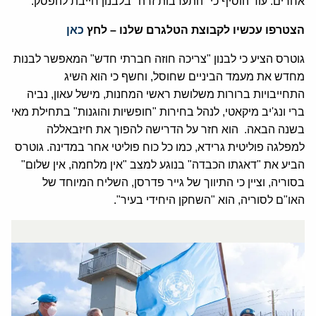
אחרים. עוד הוסיף כי "התערבות זרה" בלבנון חייבת להפסק.
הצטרפו עכשיו לקבוצת הטלגרם שלנו – לחץ
כאן
גוטרס הציע כי לבנון "צריכה חוזה חברתי חדש" המאפשר לבנות
מחדש את מעמד הביניים שחוסל, וחשף כי הוא השיג
התחייבויות ברורות משלושת ראשי המחנות, מישל עאון, נביה
ברי ונג'יב מיקאטי, לנהל בחירות "חופשיות והוגנות" בתחילת מאי
בשנה הבאה. הוא חזר על הדרישה להפוך את חיזבאללה
למפלגה פוליטית גרידא, כמו כל כוח פוליטי אחר במדינה. גוטרס
הביע את "דאגתו הכבדה" בנוגע למצב "אין מלחמה, אין שלום"
בסוריה, וציין כי התיווך של גייר פדרסן, השליח המיוחד של
האו"ם לסוריה, הוא "השחקן היחידי בעיר".