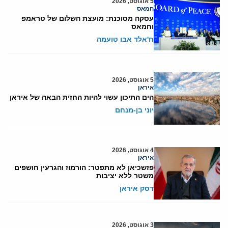
5 אוגוסט, 2026
חמאס
עסקה מסוכנת: מועצת השלום של טראמפ
וחמאס
ח'אלד אבו טועמה
5 אוגוסט, 2026
איראן
הים התיכון עשוי להיות החזית הבאה של איראן
יוני בן-מנחם
4 אוגוסט, 2026
איראן
פזשכיאן לא מתפטר: הורמוז והגרעין חושפים
משטר ללא יציבות
דסק איראן
3 אוגוסט, 2026