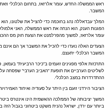
ראש הממשלה החדש, עומר אלרזאז, בתחום הכלכלי וזאת ב
המשבר.
המלך עבדאללה נהג בחוכמה כדי להציל את שלטונו, הוא ה
הפגנות הענק, הוא הנחה את ראש הממשלה, האני אלמולק
עומר אלרזאז, למשוך מהפרלמנט את הצעת חוק מס ההכנ
הצעדים האלה נועדו כדי להכיל את המשבר אך הם אינם
המשבר הכלכלי יתעצם.
התרכזות אלפי מפגינים זועמים ב"כיכר הרביעית" בעמאן,
לשליטים הערביים את תופעת "האביב הערבי" שפסחה על י
ההתדרדרות במצב הכלכלי.
הציבור הירדני זועם בין היתר על סעודיה ואיחוד האמירויו
המשך יציבותה של הממלכה ההאשמית הינו אינטרס ביטחונ
ביותר עם ירדן, ישראל נהנית משקט ביטחוני בגבול הזה 