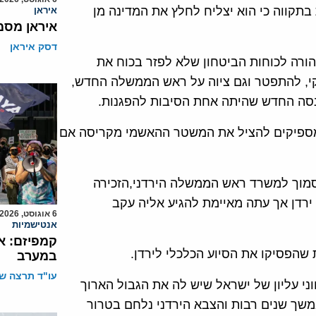
תקווה כי הוא יצליח לחלץ את המדינה מן
איראן
איראן מסמ
דסק איראן
ורה לכוחות הביטחון שלא לפזר בכוח את
י, להתפטר וגם ציוה על ראש הממשלה החדש,
סה החדש שהיתה אחת הסיבות להפגנות.
 מספיקים להציל את המשטר ההאשמי מקריסה אם
 סמוך למשרד ראש הממשלה הירדני,הזכירה
רדן אך עתה מאיימת להגיע אליה עקב
6 אוגוסט, 2026
אנטישמיות
קמפיזם: א
ת שהפסיקו את הסיוע הכלכלי לירדן.
במערב
עו"ד תרצה שו
י עליון של ישראל שיש לה את הגבול הארוך
במשך שנים רבות והצבא הירדני נלחם בטרור