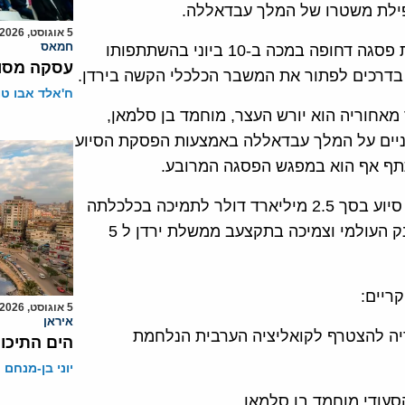
נפילת משטרו של המלך עבדאללה.
5 אוגוסט, 2026
חמאס
לכן נזעק מלך סעודיה, סלאמן בן עבד אלעזיז לארגן פגישת פסגה דחופה במכה ב-10 ביוני בהשתתפותו
עסקה מסוכ
ון בדרכים לפתור את המשבר הכלכלי הקשה בירדן.
ח'אלד אבו ט
מאחוריה הוא יורש העצר, מוחמד בן סלמאן,
יים על המלך עבדאללה באמצעות הפסקת הסיוע
תתף אף הוא במפגש הפסגה המרובע.
בתום מפגש הפסגה פורסמה הודעה כי ירדן תקבל חבילת סיוע בסך 2.5 מיליארד דולר לתמיכה בכלכלתה
שיופקדו בבנק המרכזי של ירדן,היא תקבל גם ערבויות בבנק העולמי וצמיכה בתקצעב ממשלת ירדן ל 5
ריים:
5 אוגוסט, 2026
איראן
ה להצטרף לקואליציה הערבית הנלחמת
הים התיכון
יוני בן-מנחם
סעודי מוחמד בן סלמאן.