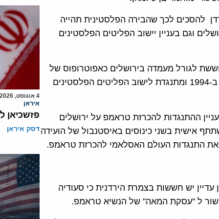
דן להסכים לכך שהבירה הפלסטינית תהייה
לים וגם בעניין יישוב הפליטים הפלסטינים
ששת לגורל מעמדה בירושלים כאפוטרופוס של
המקומות הקדושים כפי שהוסכם בהסכם השלום ע ישראל ב-1994 ומתנגדת לישוב הפליטים הפלסטינים
4 אוגוסט, 2026
איראן
פזשכיאן ל
ניין ההתנגדות להכרזת טראמפ על ירושלים
דסק איראן
תף אישית בשני כינוסים באיסטנבול של הועידה
את התנגדות העולם האסלאמי להכרזת טראמפ.
עדיין יש חששות בצמרת הירדנית כי סעודיה
קשור ל "עסקת המאה" של הנשיא טראמפ.