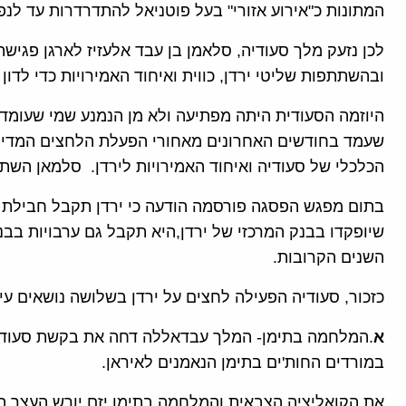
המתונות כ"אירוע אזורי" בעל פוטניאל להתדרדרות עד ל
ובהשתתפות שליטי ירדן, כווית ואיחוד האמירויות כדי לד
היוזמה הסעודית היתה מפתיעה ולא מן הנמנע שמי שעומד 
שעמד בחודשים האחרונים מאחורי הפעלת הלחצים המדינ
הכלכלי של סעודיה ואיחוד האמירויות לירדן. סלמאן הש
השנים הקרובות.
כזכור, סעודיה הפעילה לחצים על ירדן בשלושה נושאים עיק
א
.המלחמה בתימן- המלך עבדאללה דחה את בקשת סעודי
במורדים החות'ים בתימן הנאמנים לאיראן.
את הקואליציה הצבאית והמלחמה בתימן יזם יורש העצר ה