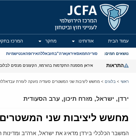
המרכז הירושלמי לענייני חוץ וביטחון
עמוד הבית
אודותינו
מחקר
המרכז בתקש
נושאים חמים:
סוריה
חמאס
איראן
ארה”ב
חזבאללה
אירופה
אנטישמיות
התראות
איראן מסמנת התקדמות בהורמוז, הקיצונים מנסים לבלום
ראשי
>
בלוגים
>
מחשש ליציבות שני המשטרים סעודיה נזעקה לעזרת עבדאללה
ירדן
,
ישראל
,
מזרח תיכון
,
ערב הסעודית
מחשש ליציבות שני המשטרים 
המשבר הכלכלי בירדן מדאיג את ישראל, ארה"ב ומדינות 