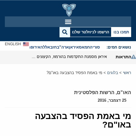
תמכו בנו
הרשמו לניוזלטר שלנו
ENGLISH
נושאים חמים:
סוריה
חמאס
איראן
ארה”ב
חזבאללה
אירופה
אנטישמיות
התראות
איראן מסמנת התקדמות בהורמוז, הקיצונים מנסים לבלום
ראשי
>
בלוגים
>
מי באמת הפסיד בהצבעה באו"ם?
האו"ם
,
הרשות הפלסטינית
25 דצמבר, 2016
מי באמת הפסיד בהצבעה
באו"ם?