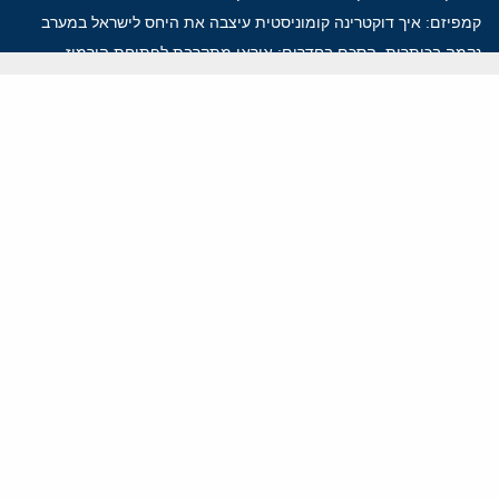
קמפיזם: איך דוקטרינה קומוניסטית עיצבה את היחס לישראל במערב
נקמה בכותרות, הסכם בחדרים: איראן מתקרבת לפתיחת הורמוז
עסקה מסוכנת: מועצת השלום של טראמפ וחמאס
הים התיכון עשוי להיות החזית הבאה של איראן
ווידאו
YouTube
ארכיון שמע
הרצאות
המרכז הירושלמי לענייני חוץ וביטחון
בית מילקן רחוב תל חי 13, ירושלים 9210717
info@jcpa.org
טל': 02-5619281
פקס: 02-5619112