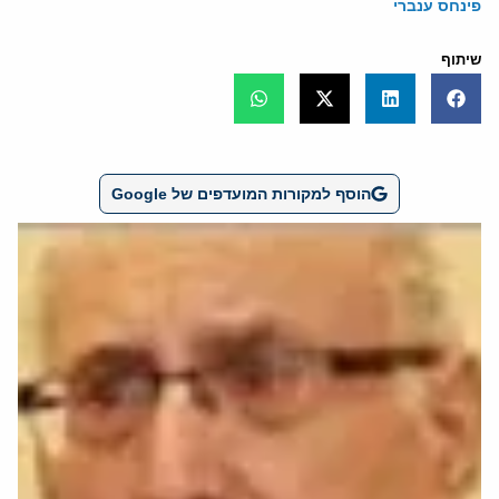
פינחס ענברי
שיתוף
הוסף למקורות המועדפים של Google