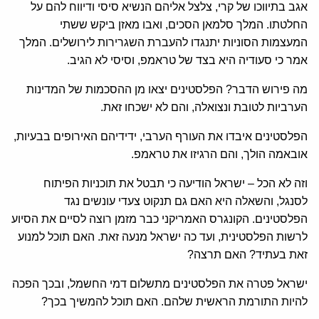
אגב בתיווכו של קרי, צלצל אליהם הנשיא סיסי ודיווח להם על
החלטתו. המלך סלמאן הסכים, ואבו מאזן ביקש ששתי
המעצמות הסוניות יתנגדו להעברת השגרירות לירושלים. המלך
אמר כי סעודיה היא בצד של טראמפ, וסיסי לא הגיב.
מה פירוש הדבר? הפלסטינים יצאו מן ההסכמות של המדינות
הערביות לטובת ונצואלה, והם לא ישכחו זאת.
הפלסטינים איבדו את העורף הערבי, ידידיהם האירופים בבעיות,
אובאמה הולך, והם הרגיזו את טראמפ.
וזה לא הכל – ישראל הודיעה כי תבטל את תוכניות הפיתוח
לסנגל, והשאלה היא האם גם תנקוט צעדי עונשים נגד
הפלסטינים. הקונגרס האמריקני כבר מזמן רוצה לסיים את הסיוע
לרשות הפלסטינית, ועד כה ישראל מנעה זאת. האם תוכל למנוע
זאת בעתיד? האם תרצה?
ישראל פטרה את הפלסטינים מתשלום דמי החשמל, ובכך הפכה
להיות התורמת הראשית שלהם. האם תוכל להמשיך בכך?