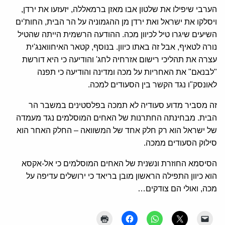
הערבי שיפילו את שלטון אבו מאזן ברמאללה, יזעזעו את ירדן,
ויסלקו את ישראל ואת ירדן מן ההגמוניה על הר הבית, החות'ים
השיעים שיגרו טיל לכיוון מכה. ההודעה הרשמית הייתה שהטיל
נורה לטאיף, אבל זה באתו כיוון. בנוסף, קטאר האיחוואנג'ית
עצרה את תהליכי רישום אזרחיה לחג' והודיעה כי היא דורשת
"לבנאם" את האחריות על מכה ומדינה והודיעה כי תפנה
לאונסק"ו נגד הקשר בין הסעודים למכה.
זה מסביר מדוע סעודיה לא תמכה בפלסטינים במשבר הר
הבית. מבחינתה החתרנות של האחים המוסלמים נגד מעמדה
של ישראל הוא רק חלק אחד של המשוואה – החלק האחר הוא
סילוק הסעודים ממכה.
הסיסמא החוזרת ונשנית של האחים המוסלמים כי אל-אקסא
הוא כיוון התפילה הראשון מובן בריאד כי ירושלים עדיפה על
מכה, ואולי הם צודקים…