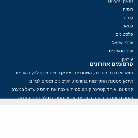
תהליך השלום
רוסיה
קנדה
קטאר
פלסטינים
ערבי ישראל
ערב הסעודית
עיראק
פרסומים אחרונים
פזשכיאן רוצה הסדרה, השמרנים באיראן רוצים מנוף לחץ בהורמוז
איראן מסמנת התקדמות בהורמוז, הקיצונים מנסים לבלום
קמפיזם: איך דוקטרינה קומוניסטית עיצבה את היחס לישראל במערב
נקמה בכותרות, הסכם בחדרים: איראן מתקרבת לפתיחת הורמוז
עסקה מסוכנת: מועצת השלום של טראמפ וחמאס
ווידאו
YouTube
ארכיון שמע