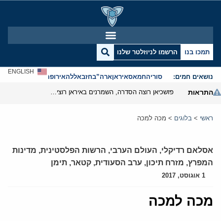
תמכו בנו
הרשמו לניוזלטר שלנו
ENGLISH
נושאים חמים:
סוריה
חמאס
איראן
ארה”ב
חזבאללה
אירופה
אנטישמיות
התראות
פזשכיאן רוצה הסדרה, השמרנים באיראן רוצים מנוף לחץ בהורמוז
ראשי
>
בלוגים
>
מכה למכה
אסלאם רדיקלי
,
העולם הערבי
,
הרשות הפלסטינית
,
מדינות
המפרץ
,
מזרח תיכון
,
ערב הסעודית
,
קטאר
,
תימן
1 אוגוסט, 2017
מכה למכה