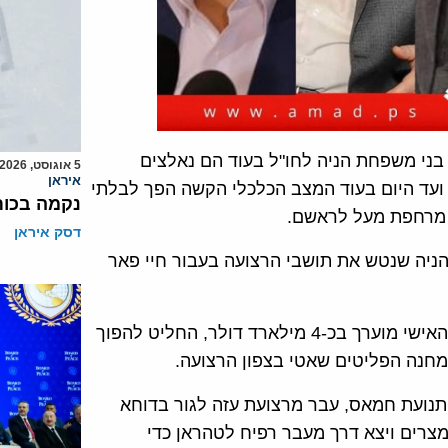
 בני משפחת הניה לחו"ל בעוד הם נאלצים
5 אוגוסט, 2026
איראן
הישאר מאחור תחת המצור ההדוק של ישראל מאז 2007 ועד היום בעוד המצב הכלכלי הקשה הפך לבלתי
נקמה בכות
 מרחפת מעל לראשם.
דסק איראן
הניה שנטש את תושבי הרצועה בעבור חיי פאר
על פי גורמים ברצועה, מנהיג חמאס אסמעיל הניה, שהונו האישי מוערך בכ-4 מילארד דולר, החליט להפוך
מחנה הפליטים שאטי בצפון הרצועה.
תנועת חמאס, עבר מרצועת עזה לגור בדוחא
רים ויצא דרך מעבר רפיח לטהראן כדי