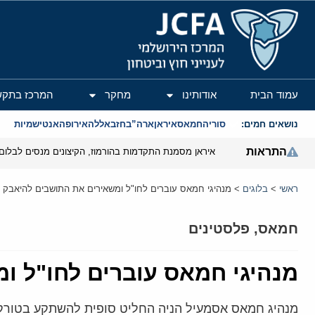
המרכז הירושלמי לענייני חוץ וביטחון
עמוד הבית
אודותינו
מחקר
המרכז בתקש
נושאים חמים:
סוריה
חמאס
איראן
ארה”ב
חזבאללה
אירופה
אנטישמיות
התראות
איראן מסמנת התקדמות בהורמוז, הקיצונים מנסים לבלום
ראשי
>
בלוגים
>
מנהיגי חמאס עוברים לחו"ל ומשאירים את התושבים להיאבק
חמאס
,
פלסטינים
מנהיגי חמאס עוברים לחו"ל ו
מנהיג חמאס אסמעיל הניה החליט סופית להשתקע בטורקיה