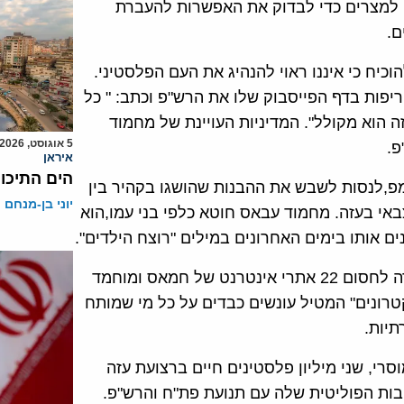
ה למצרים כדי לבדוק את האפשרות להעברת
ם.
יח כי איננו ראוי להנהיג את העם הפלסטיני.
יפות בדף הפייסבוק שלו את הרש"פ וכתב: " כל
 הוא מקולל". המדיניות העויינת של מחמוד
5 אוגוסט, 2026
פ.
איראן
הים התיכון
מפ,לנסות לשבש את ההבנות שהושגו בקהיר בין
יוני בן-מנחם
י בעזה. מחמוד עבאס חוטא כלפי בני עמו,הוא
ם אותו בימים האחרונים במילים "רוצח הילדים".
יו"ר הרש"פ מצידו מנסה לעצור את הביקורת נגדו, הוא הורה לחסום 22 אתרי אינטרנט של חמאס ומוחמד
רונים" המטיל עונשים כבדים על כל מי שמותח
תיות.
וסרי, שני מיליון פלסטינים חיים ברצועת עזה
בות הפוליטית שלה עם תנועת פת"ח והרש"פ.