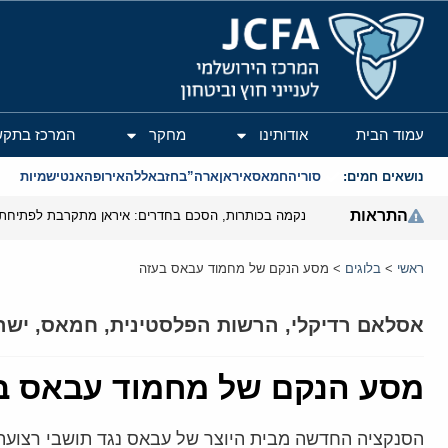
המרכז הירושלמי לענייני חוץ וביטחון
עמוד הבית
אודותינו
מחקר
המרכז בתקש
נושאים חמים:
סוריה
חמאס
איראן
ארה”ב
חזבאללה
אירופה
אנטישמיות
התראות
נקמה בכותרות, הסכם בחדרים: איראן מתקרבת לפתיחת 
ראשי
>
בלוגים
>
מסע הנקם של מחמוד עבאס בעזה
אסלאם רדיקלי
,
הרשות הפלסטינית
,
חמאס
,
ישר
מסע הנקם של מחמוד עבאס ב