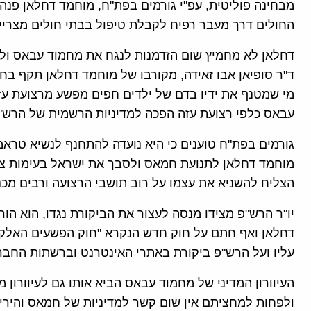
מבחינה פוליטית, עפ"י גורמים בפת"ח, מוחמד דחלאן פנ
החולים דרך מעבר רפיח לקבלת טיפול בבתי חולים מצריי
דחלאן לא מחמיץ שום הזדמנות לנגח את מחמוד עבאס ולהוכ
ד"ר סופיאן אבו זאידה, מקורבו של מוחמד דחלאן תקף בחר
מי שמטנף את ידיו בדם של ילדים חפים מפשע מרצועת עזה
עבאס כלפי רצועת עזה הפכה למדיניות הרשמית של הרש"
גורמים בפת"ח טוענים כי היא נועדה להתחנף לנשיא טרא
מוחמד דחלאן לתנועת חמאס ולסבך את ישראל בעימות צבא
הצליח להשניא את עצמו על רוב תושבי הרצועה ורבים מכני
דחלאן ואף חתם על חוק חדש הנקרא "חוק הפשעים האלקט
עליו ועל הרש"פ ביקורת באתרי האינטרנט וברשתות החבר
העיוורון המדיני של מחמוד עבאס הביא אותו גם לעיוורון מ
ולפחות למחציתם אין שום קשר למדיניות של חמאס והירי