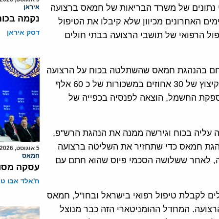
י נתונים של משרד הבריאות של חמאס ברצועה
איראן
נקמה בכות
 ילדים, מתו בימים האחרונים מכיוון שלא קיבלו את הטיפול
דסק איראן
ל הרפואי של תושבי הרצועה בבתי חולים
ילחם בהנהגת חמאס שהשתלטה בכוח על הרצועה
והן באות בהמשך לצעדים שנקט בחודשים האחרונים כמו קיצוץ של 30 אחוזים במשכורות של כ 60 אלף
ספקת החשמל, הוצאה לפנסיה בכפייה של
עליה בכוח וגירשה ממנה את הנהגת הרש"פ,
נהגת חמאס כדי שתחזיר את השליטה ברצועה
5 אוגוסט, 2026
חמאס
, לאחר ששלושה הסכמי פיוס שהוא חתם עם
עסקה מסוכ
ח'אלד אבו ט
ם לקבלת טיפול רפואי בישראל ובחו"ל, חמאס
צועה. המחדל ההומניטארי הזה כבר מנוצל