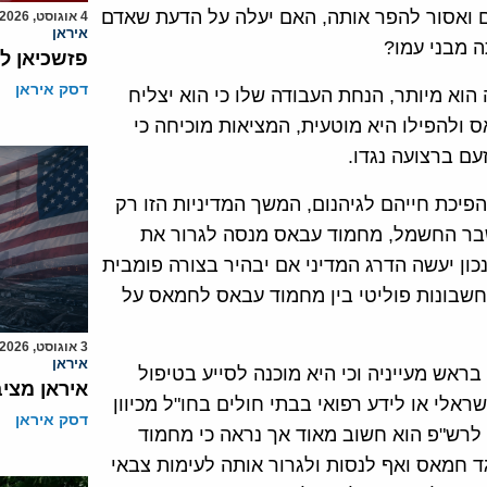
דם ואסור להפר אותה, האם יעלה על הדעת שאדם
4 אוגוסט, 2026
איראן
 מבני עמו?
פזשכיאן ל
דסק איראן
וא מיותר, הנחת העבודה שלו כי הוא יצליח
ולהפילו היא מוטעית, המציאות מוכיחה כי
ם ברצועה נגדו.
יכת חייהם לגיהנום, המשך המדיניות הזו רק
משבר החשמל, מחמוד עבאס מנסה לגרור את
כון יעשה הדרג המדיני אם יבהיר בצורה פומבית
חשבונות פוליטי בין מחמוד עבאס לחמאס על
3 אוגוסט, 2026
איראן
ראש מעייניה וכי היא מוכנה לסייע בטיפול
איראן מצי
אלי או לידע רפואי בבתי חולים בחו"ל מכיוון
דסק איראן
 לרש"פ הוא חשוב מאוד אך נראה כי מחמוד
 חמאס ואף לנסות ולגרור אותה לעימות צבאי