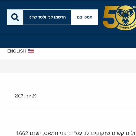
תמכו בנו
הרשמו לניוזלטר שלנו
ENGLISH
עסקה
29 יוני, 2017
הסנקציה החדשה מבית היוצר של עבאס נגד תושבי רצועת עזה היא הפסקת הטיפול הרפואי בבה"ח בישראל ובחו"ל לחולים קשים שזקוקים לו. עפ"י נתוני חמאס, ישנם 1662