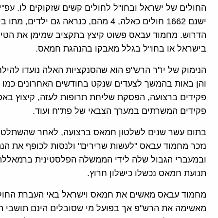
החולים של ישראל ובחו"ל לחולים קשים שזקוקים לו. עפ"
ישנם 1662 חולים כאלה, 4 מהם, כנראה גם
הדרוש. מחמוד עבאס פשוט קיצץ בתקציב שמימן את הטיפו
בישראל או בחו"ל בגלל מאבקו בהנהגת חמאס.
הנימוק של יו"ר הרש"פ הוא שהסנקציות האלה נועדו לה
פקידים ברצועה, הפסקת שליחת תרופות לעזה, קיצוץ בא
פקידים המשרתים במערך הצבאי של פת"ח ועוד.
בתום עשר שנים לשלטון חמאס ברצועה, לאחר שהשתלטה 
נזכר מחמוד עבאס "לעשות שרירים" ולנסות לכופף את ה
ובמעברי הגבול שלה לידי הממשלה הפלסטינית ברמאללה
תנועת חמאס נכשלו כישלון חרוץ.
מחמוד עבאס מאשים את חמאס וישראל באי העברת החולי
מאשימה את הרש"פ אך בפועל מי שסובלים הינם תושבי הר