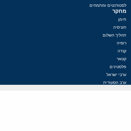
לסטודנטים ומתמחים
מחקר
תימן
תוניסיה
תהליך השלום
רוסיה
קנדה
קטאר
פלסטינים
ערבי ישראל
ערב הסעודית
עיראק
פרסומים אחרונים
איראן מסמנת התקדמות בהורמוז, הקיצונים מנסים לבלום
קמפיזם: איך דוקטרינה קומוניסטית עיצבה את היחס לישראל במערב
נקמה בכותרות, הסכם בחדרים: איראן מתקרבת לפתיחת הורמוז
עסקה מסוכנת: מועצת השלום של טראמפ וחמאס