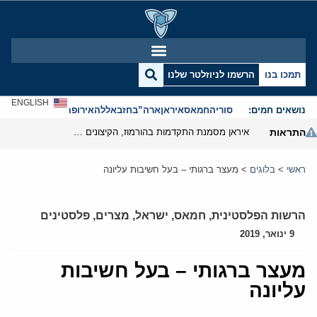
תמכו בנו
הרשמו לניוזלטר שלנו
ENGLISH
נושאים חמים:
סוריה
חמאס
איראן
ארה”ב
חזבאללה
אירופה
אנטישמיות
התראות
איראן מסמנת התקדמות בהורמוז, הקיצונים מנסים לבלום
ראשי
>
בלוגים
>
מעצר ברגותי – בעל חשיבות עליונה
הרשות הפלסטינית
,
חמאס
,
ישראל
,
מצרים
,
פלסטינים
9 ינואר, 2019
מעצר ברגותי – בעל חשיבות
עליונה