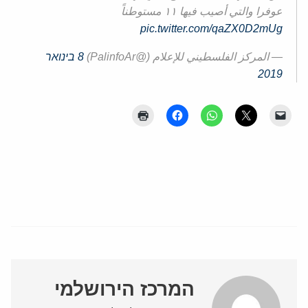
عوفرا والتي أصيب فيها ١١ مستوطناً
pic.twitter.com/qaZX0D2mUg
— المركز الفلسطيني للإعلام (@PalinfoAr)
8 בינואר
2019
המרכז הירושלמי