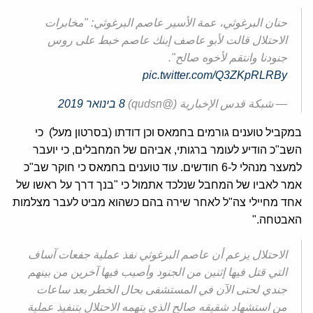
حنان البرغوثي، عمة الأسير عاصم البرغوثي: "مخابرات
الاحتلال قالت لأبو عاصف إبنك عاصم خبط على روس
جنودنا وانتقم لأخوه صالح".
pic.twitter.com/Q3ZKpRLRBy
— شبكة قدس الإخبارية (@qudsn)
8 בינואר 2019
במקביל טוענים גורמים בחמאס וכן דודתו (בסרטון מעל) כי
השב"כ הודיע לעומר ברגותי, אביהם של המחבלים, כי יועבר
למעצר מנהלי ל-6 חודשים. עוד טוענים בחמאס כי חוקר שב"כ
אמר לאביו של המחבל שנלכד אתמול כי "בנך דרך על ראשו של
אחד מחיילי צה"ל לאחר שירה בהם כשהוא מביט לעבר מצלמות
האבטחה."
الاحتلال يزعم أن عاصم البرغوثي نفذ عملية جفعات آساف
التي قتل فيها إثنين من الجنود وأصيب فيها آخرين من بينهم
جندي لحتى الآن في المستشفى بحال الخطر بعد ساعات
من استشهاد شقيقه صالح الذي يتهمه الاحتلال بتنفيذ عملية