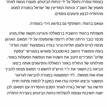
בצומת עופרה וחוסל על ידי כוחות הביטחון. מעצרו נעשה לאחר
מאמץ של השב"כ וכוחות המודיעין של ישראל במטרה למנוע
מהחוליה לבצע פיגועים נוספים.
עצאם ברגותי, השתתף גם בפיגוע הירי בעופרה.
משפחת ברגותי היושבת ברמאללה והגרעין הקשה שלה,מגיע
מכפר כובר הייתה חוליה רדומה שהופעלה על ידי חמאס. הארגון
מנסה לגייס ולאמן חוליות טרור בגדה באמצעות "מטה הגדה"
בעזה והמשרד היושב באיסטנבול ומאויש במגורשי "עסקת
שליט" המכירים היטב את השטח ואת הנפשות הפעולות באזור.
פעילותה של החוליה באזור רמאללה והפיגועים אותה ביצעו
הביאה בין השאר את יו"ר הרש"פ לחשש כי חמאס מנסה להביך
אותו ואת ממשלו , ליד המוקעטה במטרה להביאה לערעור
המשטר וביצוע הפיכה נגדו זאת במקביל לנסות ופתוח חזית
חדשה נגד ישראל בגדה לאחר הסכם ההסדרה עם חמאס, לכן
ישנה חשיבות עצומה להצלחת כוחות הביטחון בעצירת החוליה.