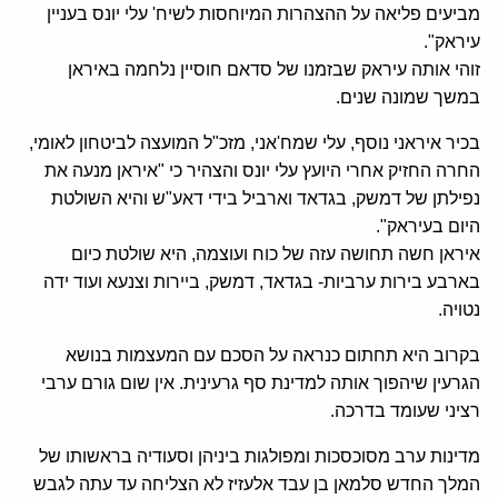
מביעים פליאה על ההצהרות המיוחסות לשיח' עלי יונס בעניין
עיראק".
זוהי אותה עיראק שבזמנו של סדאם חוסיין נלחמה באיראן
במשך שמונה שנים.
בכיר איראני נוסף, עלי שמח'אני, מזכ"ל המועצה לביטחון לאומי,
החרה החזיק אחרי היועץ עלי יונס והצהיר כי "איראן מנעה את
נפילתן של דמשק, בגדאד וארביל בידי דאע"ש והיא השולטת
היום בעיראק".
איראן חשה תחושה עזה של כוח ועוצמה, היא שולטת כיום
בארבע בירות ערביות- בגדאד, דמשק, ביירות וצנעא ועוד ידה
נטויה.
בקרוב היא תחתום כנראה על הסכם עם המעצמות בנושא
הגרעין שיהפוך אותה למדינת סף גרעינית. אין שום גורם ערבי
רציני שעומד בדרכה.
מדינות ערב מסוכסכות ומפולגות ביניהן וסעודיה בראשותו של
המלך החדש סלמאן בן עבד אלעזיז לא הצליחה עד עתה לגבש