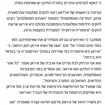
כי דווקא לגורמים אחרים במזרח התיכון יש שאיפות כאלה.
טורקיה בראשותו של ארדואן רוצה להקים סולטנות עות'מאנית,
ארגון "המדינה האסלאמית" ותנועת "האחים המוסלמים" רוצים
להקים ח'ליפות אסלאמית והמסוכנת מכולם היא איראן שרוצה
להקים "אימפריה איראנית" המצוידת בפצצות גרעין.
מסתבר כי האיראנים גם לא מסתירים את שאיפותיהם, לפני
כמה ימים הצהיר עלי יונס, יועצו של נשיא איראן חסן רוחאני, כי
"איראן היא אימפריה כפי שהייתה במהלך ההיסטוריה וכי בגדאד
היא בירתה"
הוא אף הרחיק לכת ופירט את אויביה של איראן ואמר: "כל אזור
המזרח התיכון הוא איראני, אנו עומדים בפני הקיצוניות
האסלאמית, הארגונים הג'יהאדיסטים, הכופרים, העות'מאנים
החדשים, הווהאבים, המערב והציונות".
מה שמעיד על ההיחלשות והרפיסות של מדינות ערב מול איראן
היא שתיקתן הרועמת על ההצהרות של הבכיר האיראני.
רק משרד החוץ של עיראק פרסם הודעה קצרה שאמרה: "אנו