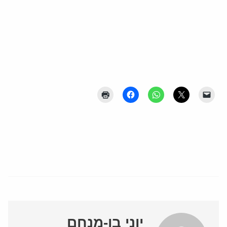
יוני בן-מנחם