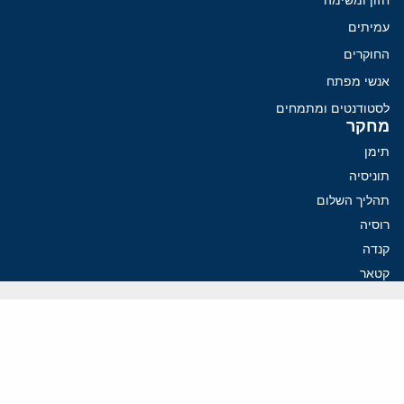
עמיתים
החוקרים
אנשי מפתח
לסטודנטים ומתמחים
מחקר
תימן
תוניסיה
תהליך השלום
רוסיה
קנדה
קטאר
פלסטינים
ערבי ישראל
ערב הסעודית
עיראק
פרסומים אחרונים