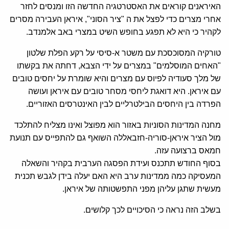
האיראנים קוראים את האסטרטגיה החדשה הזו ומנסים לחזר
אחרי מצרים כדי לפצל את ה "ציר הסוני", איראן העבירה מסרים
לקהיר כי היא לא תפגע בחופש השיט במצרי באב אלמנדב.
טורקיה המסוכסכת עם משטר א-סיסי על רקע הפלת שלטון
"האחים המוסלמים" במצרים על ידי הצבא, דחתה את בקשתו
של מלך סעודיה לפיוס עם מצרים והיא שומרת על יחסים טובים
עם איראן. היא דואגת ליחסי מסחר טובים עם איראן ועושה
הפרדה בין היחסים הבילטרליים לבין האינטרסים האזוריים.
מחנה המדינות הסוניות באזור הוא מפוצל ואינו מצליח להתלכד
מול הציר איראן-סוריה-חזבאללה השואף גם להתפייס עם תנועת
חמאס ברצועה עזה.
בסוף החודש תתכנס ועידת הפסגה הערבית בקהיר והשאלה
המעסיקה כמה ממדינות ערב היא האם יעלה בידן לגבש תכנית
מעשית שתגן עליהן מפני התפשטותה של איראן.
בשלב הזה נראה כי הסיכויים לכך קלושים.