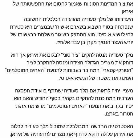
את ציר המדינות הסוניות שאמור לחסום את התפשטותה של
איראן.
היעדרותו של מלך סעודיה מהוועידה הכלכלית החשובה
שנפתחה בסוף השבוע בשארם א-שיח' שבמצרים היא סטירת
לחי לנשיא א-סיסי, הוא הסתפק בשיגור משלחת בראשותו של
יורש העצר הנסיך מקרן בן עבד אלעזיז.
מלך סעודיה מנסה להקים "ציר סוני" לבלום את איראן אך הוא
דוחק את מצרים הגדולה הצידה ומנסה להתקרב לציר
"הטורקי-קטארי" המחובר בעבותות לתנועת "האחים המוסלמים"
העוינת את משטרו של הנשיא א-סיסי.
מעניין יהיה לראות אם מלך סעודיה ישתתף בוועידת הפסגה
הערבית המתוכננת להתקיים בקהיר בסוף החודש והאם הוא
יסיר בקרוב את תנועת "האחים המוסלמים" מרשימת ארגוני
הטרור בארצו.
האסטרטגיה החדשה והמבולבלת שמוביל מלך סעודיה לבלום
את איראן עלולה דווקא לדחוף את מצרים לזרועותיה של איראן,