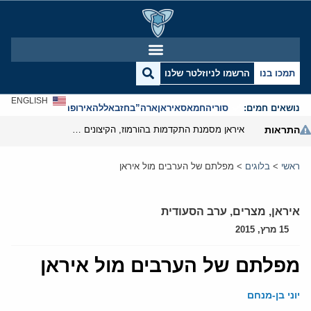
תמכו בנו
הרשמו לניוזלטר שלנו
ENGLISH
נושאים חמים:
סוריה
חמאס
איראן
ארה”ב
חזבאללה
אירופה
אנטישמיות
התראות
איראן מסמנת התקדמות בהורמוז, הקיצונים מנסים לבלום
ראשי
>
בלוגים
>
מפלתם של הערבים מול איראן
איראן
,
מצרים
,
ערב הסעודית
15 מרץ, 2015
מפלתם של הערבים מול איראן
יוני בן-מנחם